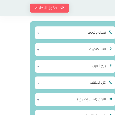
دخول الاطباء
نساء وتوليد
الاسكندرية
برج العرب
كل الالقاب
النوع (ليس إجباري)