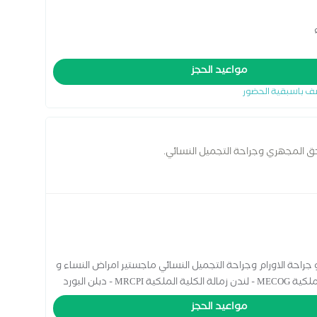
مواعيد الحجز
ف باسبقية الحضور
حق المجهري وجراحة التجميل النسائي.
جراحة الاورام وجراحة التجميل النسائي ماجستير امراض النساء و
التوليد كلية الطب - جامعة الاسكندرية زماله الكليه الملكية MECOG - لندن زمالة الكلية الملكية MRCPI - دبلن البورد
مواعيد الحجز