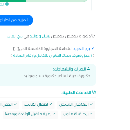
الك
المزيد من اطباء
دكتورة تخصص تخصص
نساء وتوليد
في
برج العرب
برج العرب
: القطعة المجاورة الخامسة الحى[...]
)
(
(احجز وسوف يصلك العنوان بالكامل وارقام العيادة
الخبرات والشهادات:
دكتورة نديرة الشاعر دكتورة نساء وتوليد
الخدمات الطبية:
استئصال المبيض
اطفال الانابيب
الحقن ا
ربط قناة فالوب
رعاية ما قبل الولادة وبعدها