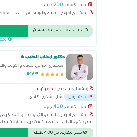
200
سعر الكشف:
جنيه
استشاري امراض النساء والتوليد بعيادات دار الشفاء
متاحة النهاردة من 8:00 مساءً
الكش
دكتور ايهاب الطيب
استشاري امراض النساء و التوليد وال
1149
إستشاري تخصص
نساء وتوليد
شارع شكور -هندي
...
محطة الرمل
400
سعر الكشف:
جنيه
استشاري امراض النساء و التوليد والحق المجهري و 
الاوربي لامراض النساء و التوليد EBCOG - بروكسل - بلجيكا
متاح النهاردة من 4:00 مساءً