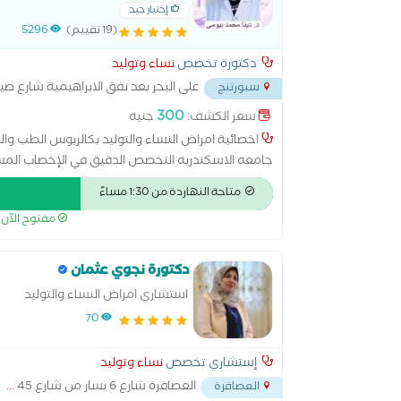
النساء والتوليد من جامعه الاسكندر
إختيار جيد
(19 تقييم)
5296
دكتورة تخصص
نساء وتوليد
على البحر بعد نفق الابراهيمية شارع صي
سبورتنج
300
سعر الكشف:
جنيه
اخصائية امراض النساء والتوليد بكالريوس الطب والج
جامعه الاسكندريه التخصص الدقيق في الإخصاب المساع
المجهري
متاحة النهاردة من 1:30 مساءً
مفتوح الآن
دكتورة نجوي عثمان
استشاري امراض النساء والتوليد
70
إستشاري تخصص
نساء وتوليد
العصافرة شارع 6 يسار من شارع 45
...
العصافرة