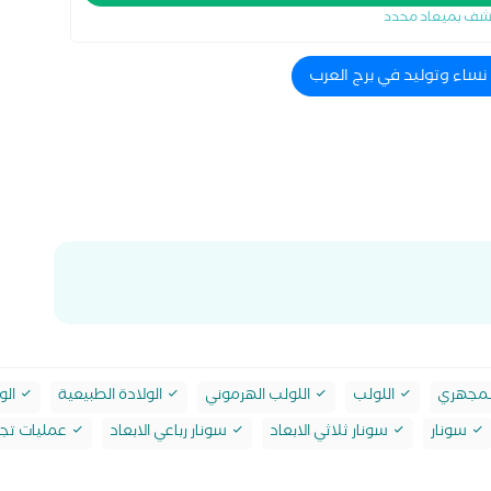
شف بميعاد محدد
 نساء وتوليد في برج العرب
لمجهري
اللولب
اللولب الهرموني
الولادة الطبيعية
الو
سونار
سونار ثلاثي الابعاد
سونار رباعي الابعاد
عمليات تجم