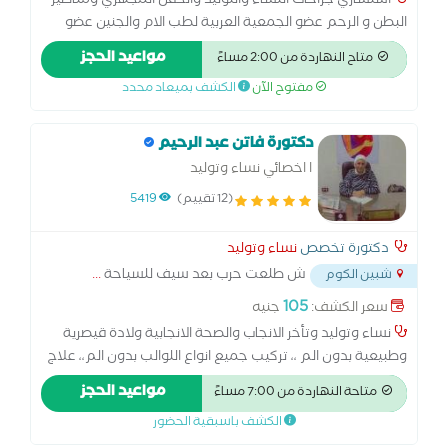
أستشاري جراحات النساء والتوليد والحقن المجهري ومناظير
البطن و الرحم عضو الجمعية العربية لطب الام والجنين عضو
جمعية alexia لجراحات المناظير المتقدمة دبلومة سونار طب
مواعيد الحجز
متاح النهاردة من 2:00 مساءً
الجنين م. الجااء التعليمي عضو ESOG لطب الجنين دبلومة الحقن
مفتوح الآن
الكشف بميعاد محدد
المجهري المعتمدة من American association of continuous
learning دبلومة الحقن المجهري من الأكاديمية البريطانية
دكتورة فاتن عبد الرحيم
ا اخصائي نساء وتوليد
(12 تقييم)
5419
دكتورة تخصص
نساء وتوليد
ش طلعت حرب بعد سيف للسياحة
...
شبين الكوم
105
سعر الكشف:
جنيه
نساء وتوليد وتأخر الانجاب والصحة الانجابية ولادة قيصرية
وطبيعية بدون الم ،، تركيب جميع انواع اللوالب بدون الم،، علاج
تاخر الحمل وتميسات المبيض متابعة الحمل بالسونار ،، معرفة
مواعيد الحجز
متاحة النهاردة من 7:00 مساءً
نوع الجنين من نهاية الشهر التالت
الكشف باسبقية الحضور