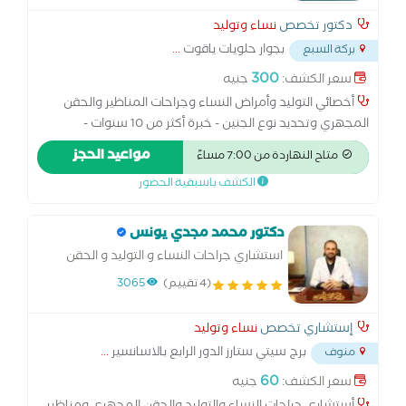
دكتور تخصص
نساء وتوليد
بجوار حلويات ياقوت
...
بركة السبع
300
سعر الكشف:
جنيه
أخصائي التوليد وأمراض النساء وجراحات المناظير والحقن
المجهري وتحديد نوع الجنين - خبرة أكثر من 10 سنوات -
ماجستير التوليد وأمراض النساء - زمالة الحقن المجهري
مواعيد الحجز
متاح النهاردة من 7:00 مساءً
بمستشفيات برمنجهام بإنجلترا - عضو الجمعية المصرية للتدخل
الكشف باسبقية الحضور
الجراحي الدقيق - عضو رابطة النساء والتوليد
دكتور محمد مجدي يونس
استشاري جراحات النساء و التوليد و الحقن
المجهري والمناظير
(4 تقييم)
3065
إستشاري تخصص
نساء وتوليد
برج سيتي ستارز الدور الرابع بالاسانسير
...
منوف
60
سعر الكشف:
جنيه