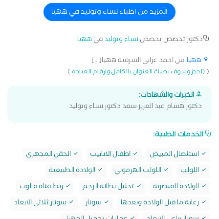
المزيد من اطباء نساء وتوليد في ههيا
دكتور تخصص تخصص
نساء وتوليد
في
ههيا
ههيا
: ش احمد عرابى الشرقية ههيا[...]
)
(
(احجز وسوف يصلك العنوان بالكامل وارقام العيادة
الخبرات والشهادات:
دكتور هشام عبد العزيز سعد دكتور نساء وتوليد
الخدمات الطبية:
استئصال المبيض
اطفال الانابيب
الحقن المجهري
اللولب
اللولب الهرموني
الولادة الطبيعية
الولادة القيصرية
تحليل بطانة الرحم
ربط قناة فالوب
رعاية ما قبل الولادة وبعدها
سونار
سونار ثلاثي الابعاد