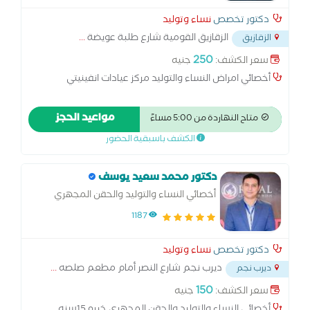
دكتور تخصص
نساء وتوليد
الزقازيق القومية شارع طلبة عويضة
...
الزقازيق
250
سعر الكشف:
جنيه
أخصائي امراض النساء والتوليد مركز عيادات انفينيتي
مواعيد الحجز
متاح النهاردة من 5:00 مساءً
الكشف باسبقية الحضور
دكتور محمد سعيد يوسف
أخصائي النساء والتوليد والحقن المجهري
1187
دكتور تخصص
نساء وتوليد
ديرب نجم شارع النصر أمام مطعم صلصه
...
ديرب نجم
150
سعر الكشف:
جنيه