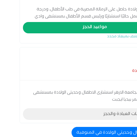
ادة حاصل على الزمالة المصرية في طب الأطفال، ودرجة
مل حاليًا استشاريًا ورئيس قسم الأطفال بمستشفى وادي
 من المستشفيات الجامعية والحكومية والخاصة، من بينها:
مواعيد الحجز
 مستشفى شبين الكوم التعليمي، مستشفى أطفال الرمل،
شف بميعاد محدد
خصصي، ومستشفى عقبة بن نافع التخصصي. يمتلك خبرة
دة، مع اهتمام خاص برعاية الحالات الحرجة ومتابعة النمو
دة
بجامعة الازهر استشارى الاطفال وحديثى الولادة بمستشفى
ر بيديا ايجبت
ات العيادة والحجز
ل وحديثي الولادة في المنوفية