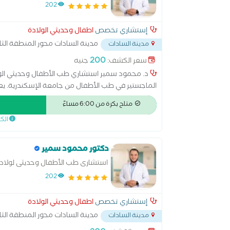
202
إستشاري تخصص
اطفال وحديثي الولادة
مدينة السادات محور المنطقة الثان
مدينة السادات
200
سعر الكشف:
جنيه
د. محمود سمير استشاري طب الأطفال وحديثي الول
الماجستير في طب الأطفال من جامعة الإسكندرية. يع
النطرون التخصصي، مع خبرة إكلينيكية ممتدة في عدد
متاح بكرة من 6:00 مساءً
مستشفى الأطفال الجامعي بالشاطبي – الإسكندرية،
الك
مستشفى حميات شبين الكوم، مستشفى السادات الت
واسعة في تشخيص وعلاج أمراض الأطفال وحديثي الولا
والتغذية والمناعة للأطفال.
دكتور محمود سمير
استشارى طب الأطفال وحديثى لولا
202
إستشاري تخصص
اطفال وحديثي الولادة
مدينة السادات محور المنطقة الثان
مدينة السادات