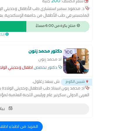
200
سعر الكشف:
جنيه
د. محمود سمير استشاري طب الأطفال وحديثي الول
الماجستير في طب الأطفال من جامعة الإسكندرية. يع
النطرون التخصصي، مع خبرة إكلينيكية ممتدة في عدد
متاح بكرة من 6:00 مساءً
مستشفى الأطفال الجامعي بالشاطبي – الإسكندرية،
الك
مستشفى حميات شبين الكوم، مستشفى السادات الت
واسعة في تشخيص وعلاج أمراض الأطفال وحديثي الولا
والتغذية والمناعة للأطفال.
دكتور محمد زنون
اد محمد زنون
دكتور تخصص
اطفال وحديثي الولا
ش سعد زغلول،
شبين الكوم
اد محمد زنون استاذ طب الاطفال وحديثى الولادة 
العربى الدولى سكرتير عام ورئيس اللجنة العلمية لمؤتم
بيان
المزيد من اطباء اطفا