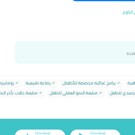
 الكوم
لادة
فية
برامج غذائية مخصصة للأطفال
رضاعة طبيعية
روماتيزم
الجسدي للطفل
متابعة النمو العقلي للطفل
متابعة حالات تأخر النم
Download
Download