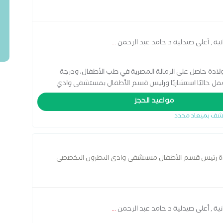
ية , أعلى صيدلية د حامد عبد الرحمن
...
ادة حاصل على الزمالة المصرية في طب الأطفال، ودرجة
مل حاليًا استشاريًا ورئيس قسم الأطفال بمستشفى وادي
 من المستشفيات الجامعية والحكومية والخاصة، من بينها:
مواعيد الحجز
 مستشفى شبين الكوم التعليمي، مستشفى أطفال الرمل،
شف بميعاد محدد
خصصي، ومستشفى عقبة بن نافع التخصصي. يمتلك خبرة
دة، مع اهتمام خاص برعاية الحالات الحرجة ومتابعة النمو
دة رئيس قسم الأطفال مستشفى وادى النطرون التخصصى
ية , أعلى صيدلية د حامد عبد الرحمن
...