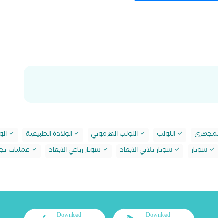
لمجهري
اللولب
اللولب الهرموني
الولادة الطبيعية
الو
سونار
سونار ثلاثي الابعاد
سونار رباعي الابعاد
عمليات تجم
Download
Download