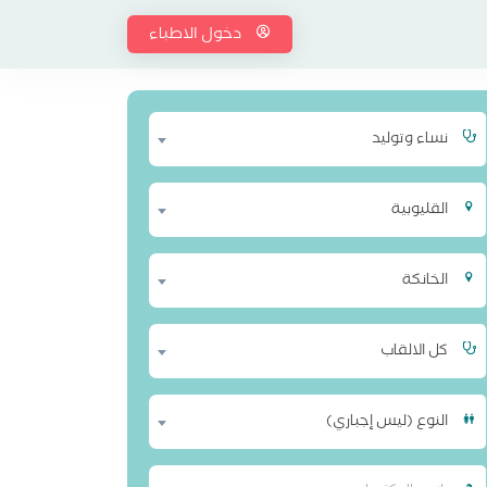
دخول الاطباء
نساء وتوليد
القليوبية
الخانكة
كل الالقاب
النوع (ليس إجباري)