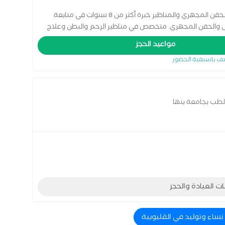
د. صبحي حجازي أخصائي النساء والتوليد والعقم والحقن المجهري والمناظير خبرة أكثر من 8 سنوات في متابعة
حمل والحقن المجهري. متخصص في مناظير الرحم والبطن وعلاج
م رعاية متكاملة للسيدات في جميع مراحل حياتهن… من أول
مواعيد الحجز
ف باسبقية الحضور
الطب بجامعة بنها
ات العيادة والحجز
 نساء وتوليد في القليوبية