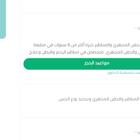
ي
...
د. صبحي حجازي أخصائي النساء والتوليد والعقم والحقن المجهري والمناظير خبرة أكثر من 8 سنوات في متابعة
حمل والحقن المجهري. متخصص في مناظير الرحم والبطن وعلاج
م رعاية متكاملة للسيدات في جميع مراحل حياتهن… من أول
مواعيد الحجز
ف باسبقية الحضور
المناظير والحقن المجهري وتحديد نوع الجنين
ي
...