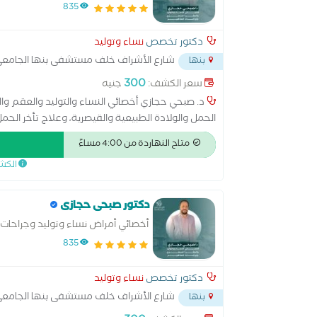
835
دكتور تخصص
نساء وتوليد
شارع الأشراف خلف مستشفى بنها الجامع
بنها
300
سعر الكشف:
جنيه
الحمل والولادة الطبيعية والقيصرية، وعلاج تأخر ال
تكيس المبايض وبطانة الرحم المهاجرة. أسعى لتقدي
متاح النهاردة من 4:00 مساءً
متابعة الحمل وحتى تحقيق حلم الأمومة
الكش
دكتور صبحى حجازى
أخصائي أمراض نساء وتوليد وجراحات 
835
دكتور تخصص
نساء وتوليد
شارع الأشراف خلف مستشفى بنها الجامع
بنها