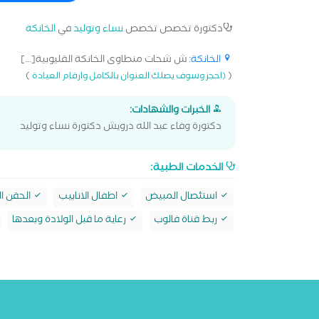
دكتورة تخصص تخصص
نساء وتوليد
في
الخانكة
الخانكة
: ش شحات منطاوى الخانكة القليوبية[...]
)
(
(احجز وسوف يصلك العنوان بالكامل وارقام العيادة
الخبرات والشهادات:
دكتورة وفاء عبد الله درويش دكتورة نساء وتوليد
الخدمات الطبية:
استئصال المبيض
اطفال الانابيب
الحقن ا
ربط قناة فالوب
رعاية ما قبل الولادة وبعدها