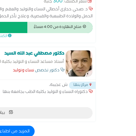
300
سعر الكشف:
جنيه
الحمل والولادة الطبيعية والقيصرية، وعلاج تأخر ال
تكيس المبايض وبطانة الرحم المهاجرة. أسعى لتقدي
متاح النهاردة من 4:00 مساءً
متابعة الحمل وحتى تحقيق حلم الأمومة
الكش
دكتور مصطفي عبد الله السيد
أستاذ مساعد النساء و التوليد بكلية 
دكتور تخصص
نساء وتوليد
ش عجيبة،
مركز بنها
دكتوراه النساء و التوليد بكلية الطب بجامعة بنها
بيان
المزيد من اطباء