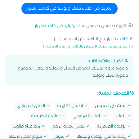
المزيد من اطباء نساء وتوليد في كامب شيزار
دكتورة تخصص تخصص
نساء وتوليد
في
كامب شيزار
كامب شيزار
: برج الياقوت ش اسماعيل[...]
)
(
(احجز وسوف يصلك العنوان بالكامل وارقام العيادة
الخبرات والشهادات:
دكتورة مروة الشريف لامراض النساء والتوليد والحقن المجهرى
دكتورة نساء وتوليد
الخدمات الطبية:
استئصال المبيض
اطفال الانابيب
الحقن المجهري
اللولب
اللولب الهرموني
الولادة الطبيعية
الولادة القيصرية
تحليل بطانة الرحم
ربط قناة فالوب
رعاية ما قبل الولادة وبعدها
سونار
سونار ثلاثي الابعاد