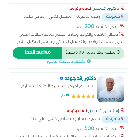
دكتورة تخصص
نساء وتوليد
رابعة الناصرية – المدخل الثاني – مدخل قاعة
سموحة
جراند سوارية
...
200
سعر الكشف:
جنيه
أخصائي النساء والتوليد وعلاج العقم متابعة حالات الحمل
الحرج عمليات الولادة والتجميل النسائي وتصليح المهبل علاج
العقم، اضطرابات الدورة وتنظيم الأسرة المناظير النسائية أورام
مواعيد الحجز
متاحة النهاردة من 3:00 مساءً
النسا خبرة ستة عشر عاما في مجال النسا والتوليد
الكشف باسبقية الحضور
دكتور رائد جوده
استشاري امراض النساء و التوليد استشاري
المناظير الجراحية و الحقن المجهري
87
إستشاري تخصص
نساء وتوليد
سموحه شارع مصطفي كامل اعلي بنك
سموحة
التنمية الصناعية اطباء الاسكندريه
...
500
سعر الكشف:
جنيه