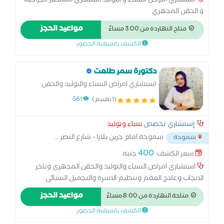
استشاري امراض النساء و التوليد استشاري المناظير الجراحية
و الحقن المجهري
مواعيد الحجز
متاح النهاردة من 3:00 مساءً
الكشف باسبقية الحضور
دكتورة سمر طلعت
استشاري امراض النساء والتوليد والحقن
المجهرى وتاخر الانجاب
(1 تقييم)
561
إستشاري تخصص
نساء وتوليد
سموحة امام جرين بلازا - شارع النصر
...
سموحة
400
سعر الكشف:
جنيه
استشاري امراض النساء والتوليد والحقن المجهرى وتاخر
الانجاب وعلاج العقم وتنظيم الاسرة والتجميل النسائى
والكشف بالاشعة التلفزيونية ومتابعة الحمل
مواعيد الحجز
متاحة النهاردة من 8:00 مساءً
الكشف باسبقية الحضور