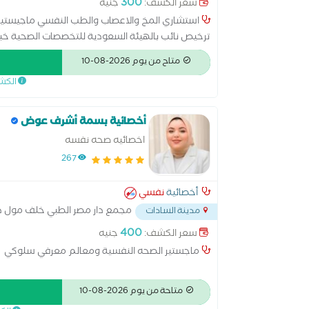
300
سعر الكشف:
جنيه
استشاري المخ والاعصاب والطب النفسي ماجيستي
بالقاهرة ومجموعة المواساة الطبية بالسعودية رسم 
متاح من يوم 2026-08-10
للصداع وتيبس العضلات
الكش
أخصائية بسمة أشرف عوض
اخصائيه صحه نفسه
267
أخصائية
نفسي
مجمع دار مصر الطبي خلف مول د
مدينة السادات
400
سعر الكشف:
جنيه
ماجستير الصحه النفسية ومعالم معرفي سلوكي
متاحة من يوم 2026-08-10