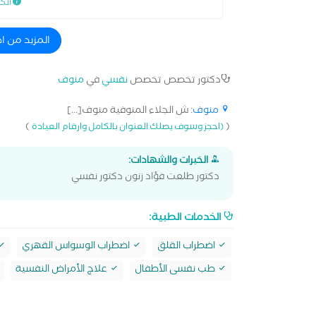
الك
المزيد من 
دكتور تخصص تخصص
نفسي
في
منوف
منوف
: ش الجلاء المنوفية منوف[...]
)
(
(احجز وسوف يصلك العنوان بالكامل وارقام العيادة
الخبرات والشهادات:
دكتور طلعت فؤاد زنون دكتور نفسي
الخدمات الطبية:
اضطراب القلق
اضطراب الوسواس القهري
طب نفسى الأطفال
علاج الأمراض النفسية