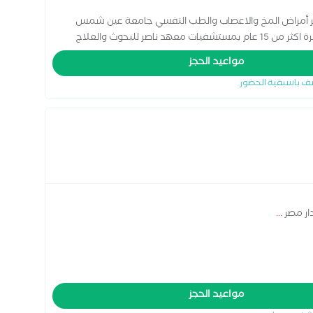
ر أمراض المخ والاعصاب والطب النفسي جامعة عين شمس
ترخيص نائب بالهيئة السعودية للتخصصات الصحية خبرة اكثر من 15 عام بمستشفيات معهد ناصر للبحوث والعلاج
المخ للاطفال والكبار رسم الاعصاب والعضلات حقن البوتكس
مواعيد الحجز
ف باسبقية الحضور
ار مصر
...
مواعيد الحجز