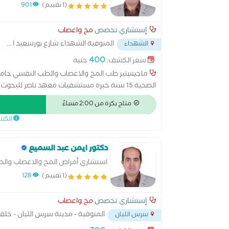
(1 تقييم)
901
إستشاري تخصص
مخ واعصاب
المنوفية الشهداء شارع بورسعيد ا
...
الشهداء
400
سعر الكشف:
جنيه
ماجيستير طب المخ والاعصاب والطب النفسي جام
الصحية 15 سنة خبرة مستشفيات معهد ناصر للب
جلطات ونزيف المخ والتشنجات والصداع والانزلاق ال
متاح بكرة من 2:00 مساءً
رسم الاعصاب والعضلات ورسم المخ وحقن البوتكس 
الكش
دكتور ايمن عبد السميع
استشاري أمراض المخ والاعصاب وال
(1 تقييم)
128
إستشاري تخصص
مخ واعصاب
المنوفية - مدينة سرس الليان - خل
سرس الليان