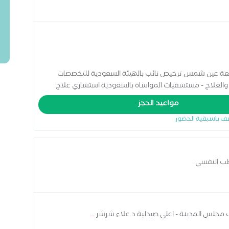
عة عين شمس ترخيص نائب بالهيئة السعودية للتخصصات
حوث والعلاج - مستشفيات المواساة بالسعودية استشاري علاج
غضروفي والشلل الرعاش وأمراض العضلات والزهايمر استشاري
مواعيد الحجز
للصداع المزمن وتيبس العضلات
ف باسبقية الحضور
طب النفسي
ف مجلس المدينة - اعلي صيدلية د.علاء شرشر
...