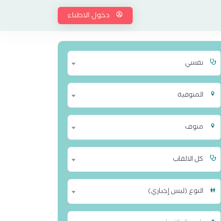
دخول الاطباء
نفسي
المنوفية
منوف
كل الالقاب
النوع (ليس إجباري)