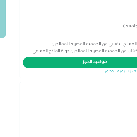
جامعه )
...
لمعالج النفسي من الجمعيه المصريه للمعالجين
ئاب من الجمعيه المصريه للمعالجين دورة العلاج المعرفي
العلاج المعرفي السلوكي للمواد المخدرات من الجمعيه المصريه
مواعيد الحجز
لسلوكي للوسواس القهري من مركز البحوث والدراسات النفسيه
ف باسبقية الحضور
بات الشخصيه من رابطة الاخصائين النفسين المصريه (رائم) اجيد
كي * باحثة ماجسيتر فى علم نفس إكلينكي