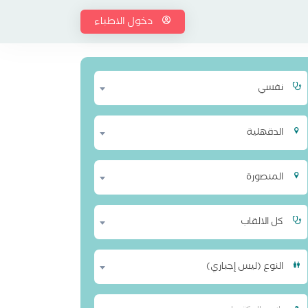
دخول الاطباء
نفسي
الدقهلية
المنصورة
كل الالقاب
النوع (ليس إجباري)