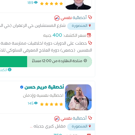
189
أخصائية
نفسي
شارع المستشارين حي الزعفران (حي ال
المنصورة
400
سعر الكشف:
جنيه
حصلت على الدورات دورة اخلاقيات ممارسة مهنة ا
النفسين (جمعن) دورة العلاج المعرفي السلوكي للاكت
السلوكي للقلق من مركز البحوث جامعة القاهرة دورة 
متاحة النهاردة من 12:00 مساءً
للمعالجين النفسين (جمعن) دورة العلاج المعرفي ا
الكش
جامعة القاهرة دورة العلاج المعرفي السلوكي للاضطرا
عمل اختبارات نفسيه * تطبيق العلاج المعرفي السلو
أخصائية مريم حسن
اخصائيه نفسيه وإدمان
145
أخصائية
نفسي
مقابل كبري جديله
...
المنصورة