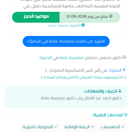
ممارس عام ، اخصائي الصحة النفسية حاصل علي دبلومة
الصحة النفسية كلية الطب جامعة الاسكندرية حاصل علي
دبلومة في العلاج المعرفي السلوكي حاصل علي دبلومة في
مواعيد الحجز
متاح من يوم 2026-08-12
العلاج النفسي بالسيكو دراما لديه خبرة 5 سنوات في مجال
الكشف بميعاد محدد
العلاج النفسي
المزيد من اطباء ممارسة عامة في الجمرك
دكتور تخصص تخصص
ممارسة عامة
في
الجمرك
الجمرك
: ش رأس التين الاسكندرية الجمرك[...]
)
(
(احجز وسوف يصلك العنوان بالكامل وارقام العيادة
الخبرات والشهادات:
دكتور احمد عبد الفتاح زيان دكتور ممارسة عامة
الخدمات الطبية:
التطعيمات
الرعاية الوقائية
الفحوصات الدورية