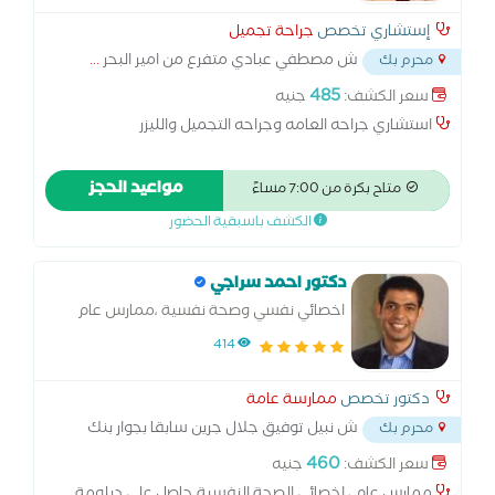
إستشاري تخصص
جراحة تجميل
ش مصطفي عبادي متفرع من امير البحر
...
محرم بك
485
سعر الكشف:
جنيه
استشاري جراحه العامه وجراحه التجميل والليزر
مواعيد الحجز
متاح بكرة من 7:00 مساءً
الكشف باسبقية الحضور
دكتور احمد سراجي
اخصائي نفسي وصحة نفسية ،ممارس عام
414
دكتور تخصص
ممارسة عامة
ش نبيل توفيق جلال جرين سابقا بجوار بنك
محرم بك
مصر محرم بك
...
460
سعر الكشف:
جنيه