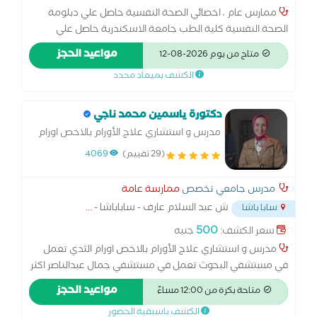
ممارس عام ، اخصائي الصحة النفسية حاصل علي دبلومة
الصحة النفسية كلية الطب جامعة الاسكندرية حاصل علي
دبلومة في العلاج المعرفي السلوكي حاصل علي دبلومة في
مواعيد الحجز
متاح من يوم 2026-08-12
العلاج النفسي بالسيكو دراما لديه خبرة 5 سنوات في مجال
الكشف بميعاد محدد
العلاج النفسي
دكتورة ياسمين محمد ناجي
مدرس و استشاري علاج الأورام بالاخص اورام
الثدي
(29 تقييم)
4069
مدرس جامعي تخصص
ممارسة عامة
ش عبد السلام عارف - ساباباشا -
...
سابا باشا
500
سعر الكشف:
جنيه
مدرس و استشاري علاج الأورام بالاخص اورام الثدي تعمل
في مستشفي البحوث تعمل في مستشفي جمال عبدالناصر اكثر
من 15 سنه تم الترقيه الي استاذ دكتور زميل جامعه بافيا-ايطاليا
مواعيد الحجز
متاحة بكرة من 12:00 مساءً
استاذ مساعد واستشاري الأورام والطب النووي
الكشف باسبقية الحضور