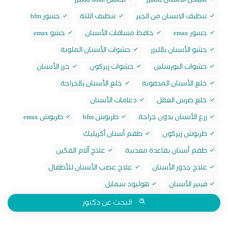
تبييض الاسنان بالليزر
تجميل اللثة بالليزر
تنظيف الاسنان من الجير
تنظيف اللثة
جسور bfm
جسور emax
حافظ مسافات الأسنان
حشو emax
حشو الأسنان بالليزر
حشوات الأسنان الملونة
حشوات البورسلين
حشوات زيركون
خرز الأسنان
خلع الأسنان المدفونة
خلع الأسنان بالجراحة
خلع ضرس العقل
دعامات الأسنان
زرع الأسنان بدون جراحة
طربوش bfm
طربوش emax
طربوش زيركون
طقم أسنان أكريليك
طقم أسنان بقاعدة معدنية
علاج آلام الفكين
علاج جذور الأسنان
علاج عصب الأسنان للأطفال
فينير الأسنان
هوليود سمايل
البحث عن دكتور