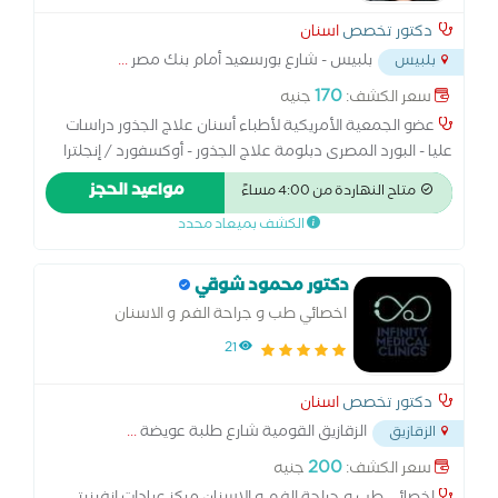
دكتور تخصص
اسنان
بلبيس - شارع بورسعيد أمام بنك مصر
...
بلبيس
170
سعر الكشف:
جنيه
عضو الجمعية الأمريكية لأطباء أسنان علاج الجذور دراسات
عليا - البورد المصرى دبلومة علاج الجذور - أوكسفورد / إنجلترا
دراسات عليا - زراعة الأسنان - جامعة هونج كونج دراسات إدارة
مواعيد الحجز
متاح النهاردة من 4:00 مساءً
المخاطر وسلامة المرضى - المعهد القومى للتدريب دراسات
الكشف بميعاد محدد
التحكم فى منع العدوى - المعهد القومى للتدريب
دكتور محمود شوقي
اخصائي طب و جراحة الفم و الاسنان
21
دكتور تخصص
اسنان
الزقازيق القومية شارع طلبة عويضة
...
الزقازيق
200
سعر الكشف:
جنيه