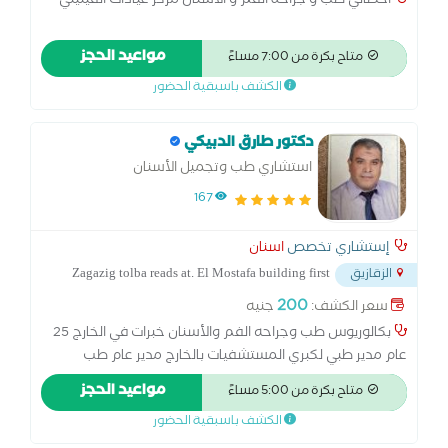
اخصائي طب و جراحة الفم و الاسنان مركز عيادات انفينيتي
مواعيد الحجز
متاح بكرة من 7:00 مساءً
الكشف باسبقية الحضور
دكتور طارق الدبيكي
استشاري طب وتجميل الأسنان
167
إستشاري تخصص
اسنان
Zagazig tolba reads at. El Mostafa building first
الزقازيق
...
floor
200
سعر الكشف:
جنيه
بكالوريوس طب وجراحه الفم والأسنان خبرات في الخارج 25
عام مدير طبي لكبري المستشفيات بالخارج مدير عام طب
الأسنان سابقا مدير إدارة المستشفيات مدير إدارة الطب الوقائي
مواعيد الحجز
متاح بكرة من 5:00 مساءً
مدير مؤتمر طب الأسنان الاقليمي لشرق الدلتا
الكشف باسبقية الحضور