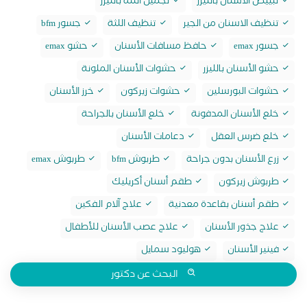
تبييض الاسنان بالليزر
تجميل اللثة بالليزر
تنظيف الاسنان من الجير
تنظيف اللثة
جسور bfm
جسور emax
حافظ مسافات الأسنان
حشو emax
حشو الأسنان بالليزر
حشوات الأسنان الملونة
حشوات البورسلين
حشوات زيركون
خرز الأسنان
خلع الأسنان المدفونة
خلع الأسنان بالجراحة
خلع ضرس العقل
دعامات الأسنان
زرع الأسنان بدون جراحة
طربوش bfm
طربوش emax
طربوش زيركون
طقم أسنان أكريليك
طقم أسنان بقاعدة معدنية
علاج آلام الفكين
علاج جذور الأسنان
علاج عصب الأسنان للأطفال
فينير الأسنان
هوليود سمايل
البحث عن دكتور