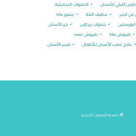
ارس الليلي للأسنان
الحشوات التجميلية
من الجير
تنظيف اللثة
جسور bfm
لبورسلين
حشوات زيركون
خرز الأسنان
طربوش bfm
طربوش emax
علاج عصب الأسنان للأطفال
فينير الأسنان
حاسبة السعرات الحرارية