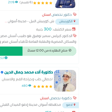
(6 تقييم)
2178
دكتور تخصص
اسنان
ش كورنيش النيل - مدينة أسوان
...
الكورنيش
300
سعر الكشف:
جنيه
الدكتور كيرلس سمير توفيق هو طبيب أسنان مصري
والسكان المصرية والنقابة العامة لأطباء أسنان مصر وا
الأسنان ودينتال ألينس 
متاح النهاردة من 12:00 مساءً
الك
في طب الأسنان التجميلي والحشوات التجميلية والترك
طب وجراحة الفم والأسنان، بالإضافة إلى ثلاث دبلومات
أيضا على المعادلة الألمانية في طب وجراحة الفم والأ
دكتورة آلاء محمد جمال الدين
وعيادات طب الأسنان.
اخصائي طب وجراحة الفم والاسنان
480
دكتورة تخصص
اسنان
محافظه أسوان مدينة إدفو الميدان القبلي
ادفو