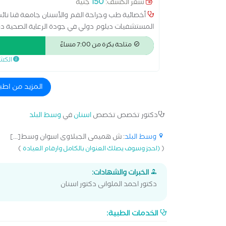
150
سعر الكشف:
جنيه
أخصائية طب وجراحة الفم والأسنان جامعة قنا نائ
المستشفيات دبلوم دولي في جودة الرعاية الصحية د
متاحة بكرة من 7:00 مساءً
الكش
المزيد من اطب
دكتور تخصص تخصص
اسنان
في
وسط البلد
وسط البلد
: ش هميمى الجبلاوى اسوان وسط[...]
)
(
(احجز وسوف يصلك العنوان بالكامل وارقام العيادة
الخبرات والشهادات:
دكتور احمد الملوانى دكتور اسنان
الخدمات الطبية: