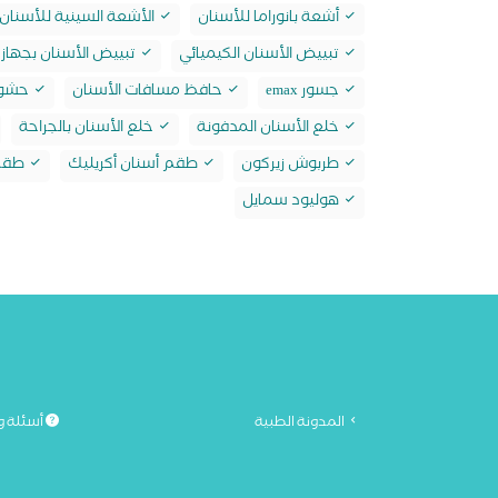
أشعة بانوراما للأسنان
الأشعة السينية للأسنان
تبييض الأسنان الكيميائي
تبييض الأسنان بجهاز 
جسور emax
حافظ مسافات الأسنان
حشو max
خلع الأسنان المدفونة
خلع الأسنان بالجراحة
طربوش زيركون
طقم أسنان أكريليك
طقم 
هوليود سمايل
المدونة الطبية
أسئلة و