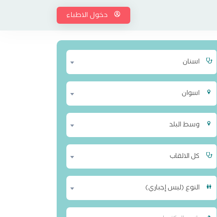
دخول الاطباء
اسنان
اسوان
وسط البلد
كل الالقاب
النوع (ليس إجباري)