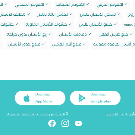
التقويم الخزفي
التقويم الشفاف
التقويم المعدني
الح
زوم
تبييض الاسنان بالليزر
تجميل اللثة بالليزر
تنظيف الاسنان 
e
حشو الأسنان بالليزر
حشوات الأسنان الملونة
حشوات ا
خلع ضرس العقل
دعامات الأسنان
زرع الأسنان بدون جراحة
أسنان بقاعدة معدنية
علاج آلام الفكين
علاج جذور الأسنان
Download
Download
App Store
Google play
أجوبة من الأطباء
البحث عن طبيب بالمدينة والمنطقة