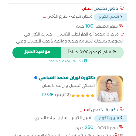
دكتور تخصص
اسنان
ميدان شرف - شارع الأمين
...
شبين الكوم
100
سعر الكشف:
جنيه
مركز د. محمد أبو الغار لطب الأسنان | اختيارك الأول في
المنوفية نمنحك ابتسامة صحية وواثقة بأحدث التقنيات وعلى
أيدي نخبة من الأطباء، مع تشخيص دقيق واهتمام براحة كل
مواعيد الحجز
متاح بكرة من 10:00 صباحاً
مريض. زراعة الأسنان | تقويم | تجميل | علاج العصب | التركيبات
الكشف بميعاد محدد
| طب أسنان الأطفال
دكتورة نوران محمد العباسي
اخصائي تجميل و زراعة الاسنان
(3 تقييم)
1158
دكتورة تخصص
اسنان
شبين الكوم…شارع الجلاء البحري
...
شبين الكوم
250
سعر الكشف:
جنيه