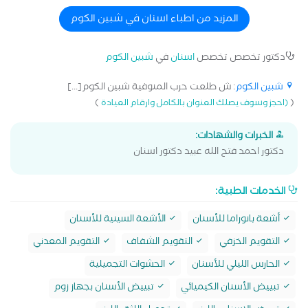
باستخدام الحشو التجميلى و الفينير متخصص فى تقويم اسنان
الاطفال و تعديل مشاكل العضم فى بدايه النمو
المزيد من اطباء اسنان في شبين الكوم
دكتور تخصص تخصص
اسنان
في
شبين الكوم
شبين الكوم
: ش طلعت حرب المنوفية شبين الكوم[...]
)
(
(احجز وسوف يصلك العنوان بالكامل وارقام العيادة
الخبرات والشهادات:
دكتور احمد فتح الله عبيد دكتور اسنان
الخدمات الطبية:
أشعة بانوراما للأسنان
الأشعة السينية للأسنان
التقويم الخزفي
التقويم الشفاف
التقويم المعدني
الحارس الليلي للأسنان
الحشوات التجميلية
تبييض الأسنان الكيميائي
تبييض الأسنان بجهاز زوم