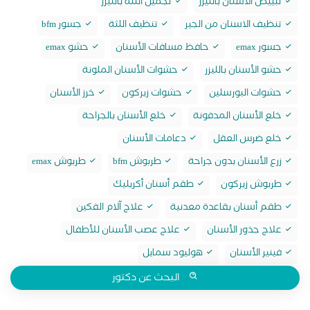
تبييض الاسنان بالليزر
تجميل اللثة بالليزر
تنظيف الاسنان من الجير
تنظيف اللثة
جسور bfm
جسور emax
حافظ مسافات الأسنان
حشو emax
حشو الأسنان بالليزر
حشوات الأسنان الملونة
حشوات البورسلين
حشوات زيركون
خرز الأسنان
خلع الأسنان المدفونة
خلع الأسنان بالجراحة
خلع ضرس العقل
دعامات الأسنان
زرع الأسنان بدون جراحة
طربوش bfm
طربوش emax
طربوش زيركون
طقم أسنان أكريليك
طقم أسنان بقاعدة معدنية
علاج آلام الفكين
علاج جذور الأسنان
علاج عصب الأسنان للأطفال
فينير الأسنان
هوليود سمايل
البحث عن دكتور