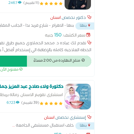
(11 تقييم)
2467
دكتور تخصص
اسنان
بنها - الاهرام - شارع فريد ندا - الجانب الم
بنها
150
سعر الكشف:
جنيه
تقدم لك عياده د. محمد الحملاوي جميع طرق تقو
الخطه العلاجيه كامله بالإضافة الي إستخدام أفضل أ ج
لتقويم الاسنان كليه الجراحين الملكيه ب إنجلترا بال
متاح النهاردة من 2:00 مساءً
مفتوح الآن
دكتورة ولاء صلاح عبد العزيز جما
استشارى تقويم الاسنان ،زمالة بريط
الاسنان بالقصر العينى
(39 تقييم)
6723
إستشاري تخصص
اسنان
خلف استقبال مستشفى الجامعة
...
بنها