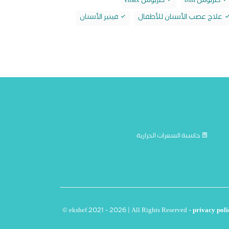
طربوش bfm
طربوش emax
علاج عصب الأسنان للأطفال
فينير الأسنان
حاسبة السعرات الحرارية
© ekshef 2021 - 2026 | All Rights Reserved -
privacy poli