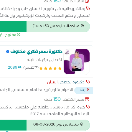
150
سعر الكشف:
جنيه
تجميلى وحشو العصب وتركيبات الزيركينيوم وزراعة الأ
لعلاج تقدم وتأخر الفكين بالتقويم
متاحة النهاردة من 1:30 مساءً
مفتوح الآ
دكتورة سمر فكري مخلوف
اخصائى تركيبات ثابته
(7 تقييم)
2089
دكتورة تخصص
اسنان
الاهرام شارع فريد ندا امام مستشفى الجام
بنها
150
سعر الكشف:
جنيه
خبره اكتر من 6سنين. حاصله على ماجستير 
.الزماله البريطانيه العامه سنه 2017
متاحة من يوم 2026-08-08