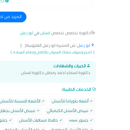
الك
المزيد من اط
دكتورة تخصص تخصص
اسنان
في
ابو زعبل
ابو زعبل
: ش المجيرة ابو زعبل القليوبية[...]
)
(
(احجز وسوف يصلك العنوان بالكامل وارقام العيادة
الخبرات والشهادات:
دكتورة اسماء احمد رمضان دكتورة اسنان
الخدمات الطبية:
أشعة بانوراما للأسنان
الأشعة السينية للأسنان
تبييض الأسنان الكيميائي
تبييض الأسنان بجهاز 
جسور emax
حافظ مسافات الأسنان
حشو max