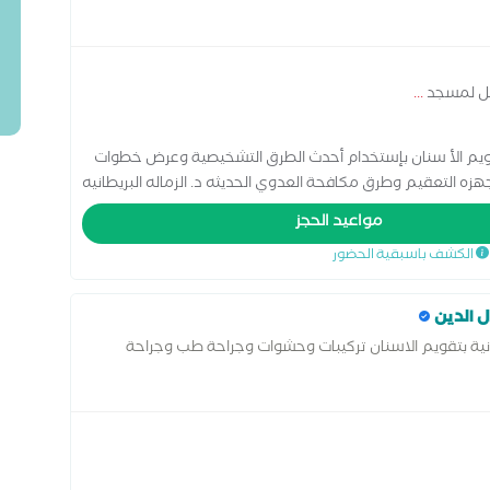
قابل لمسجد
...
يم الأ سنان بإستخدام أحدث الطرق التشخيصية وعرض خطوات
هزه التعقيم وطرق مكافحة العدوي الحديثه د. الزماله البريطانيه
اضافه الي فريق طبي متخصص في تجميل و زراعه الاسنان
مواعيد الحجز
الكشف باسبقية الحضور
ل الدين
انية بتقويم الاسنان تركيبات وحشوات وجراحة طب وجراحة