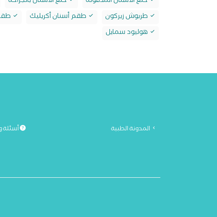
خلع الأسنان المدفونة
خلع الأسنان بالجراحة
طربوش زيركون
طقم أسنان أكريليك
طقم 
هوليود سمايل
المدونة الطبية
أسئلة و