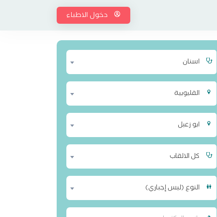
دخول الاطباء
اسنان
القليوبية
ابو زعبل
كل الالقاب
النوع (ليس إجباري)