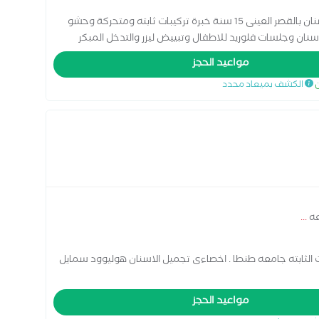
زمالة بريطانيه فى تقويم الاسنان طب وجراحة الاسنان بالقصر العينى 15 سنة خبرة تركيبات ثابته ومتحركة وحشو
سنان وجلسات فلوريد للاطفال وتبييض ليزر والتدخل المبكر
مواعيد الحجز
ن
الكشف بميعاد محدد
عه
...
التركيبات الثابته جامعه طنطا . اخصاءى تجميل الاسنان هوليوود سمايل
مواعيد الحجز