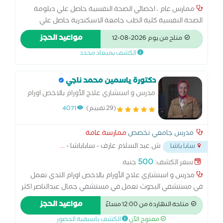
ممارس عام ، اخصائي الصحة النفسية حاصل علي دبلومة
الصحة النفسية كلية الطب جامعة الاسكندرية حاصل علي
دبلومة في العلاج المعرفي السلوكي حاصل علي دبلومة في
مواعيد الحجز
متاح من يوم 2026-08-12
العلاج النفسي بالسيكو دراما لديه خبرة 5 سنوات في مجال
الكشف بميعاد محدد
العلاج النفسي
دكتورة ياسمين محمد ناجي
مدرس و استشاري علاج الأورام بالاخص اورام
الثدي
(29 تقييم)
4071
مدرس جامعي تخصص
ممارسة عامة
ش عبد السلام عارف - ساباباشا -
...
سابا باشا
500
سعر الكشف:
جنيه
مدرس و استشاري علاج الأورام بالاخص اورام الثدي تعمل
في مستشفي البحوث تعمل في مستشفي جمال عبدالناصر اكثر
من 15 سنه تم الترقيه الي استاذ دكتور زميل جامعه بافيا-ايطاليا
مواعيد الحجز
متاحة النهاردة من 12:00 مساءً
استاذ مساعد واستشاري الأورام والطب النووي
مفتوح الآن
الكشف باسبقية الحضور