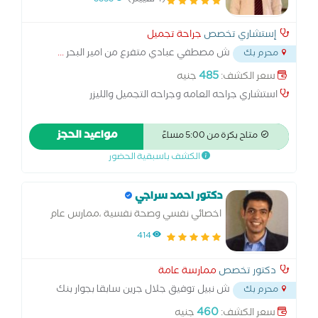
(4 تقييم)
3353
إستشاري تخصص
جراحة تجميل
ش مصطفي عبادي متفرع من امير البحر
...
محرم بك
485
سعر الكشف:
جنيه
استشاري جراحه العامه وجراحه التجميل والليزر
مواعيد الحجز
متاح بكرة من 5:00 مساءً
الكشف باسبقية الحضور
دكتور احمد سراجي
اخصائي نفسي وصحة نفسية ،ممارس عام
414
دكتور تخصص
ممارسة عامة
ش نبيل توفيق جلال جرين سابقا بجوار بنك
محرم بك
مصر محرم بك
...
460
سعر الكشف:
جنيه