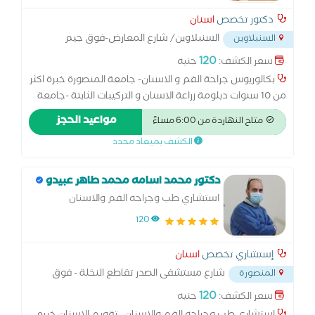
دكتور تخصص
اسنان
السنبلاوين/ شارع المعارض-فوق جيم
السنبلاوين
ابوفندي الجديد بعد مطعم تشيكن فاكتور
...
120
سعر الكشف:
جنيه
بكالوريوس جراحة الفم و الاسنان- جامعة المنصورة خبرة اكثر
من 10 سنوات دبلومة زراعة الاسنان و التركيبات الثابتة -جامعة
القاهرة عضو الجمعية الامريكية لتجميل و تقويم الاسنان عصو
مواعيد الحجز
متاح النهاردة من 6:00 مساءً
الجمعية المصرية لزراعة الاسنان كورس الحشو التجميلي بالليزر
الكشف بميعاد محدد
كورس علاج عصب الاسنان و الجذور عضو الجمعية المصرية
للتعليم الطبي المستمر ماجيستير طب اسنان الاطفال (طبيبة
خاصة للاطفال)
دكتور محمد اسامه محمد طاهر عبيدو
استشاري طب وجراحه الفم والاسنان
120
إستشاري تخصص
اسنان
شارع مستشفى الصدر تقاطع النخلة - فوق
المنصورة
صيدليه د مسعد
...
120
سعر الكشف:
جنيه