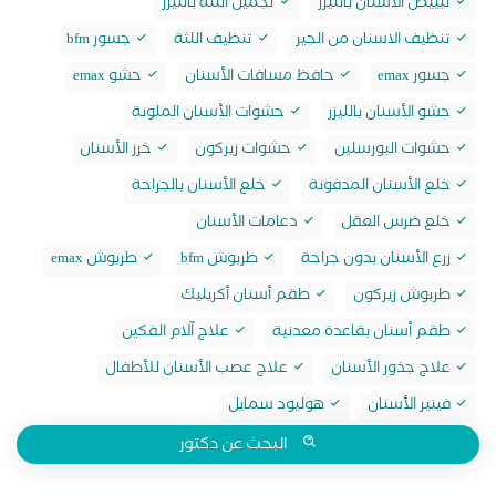
تبييض الاسنان بالليزر
تجميل اللثة بالليزر
تنظيف الاسنان من الجير
تنظيف اللثة
جسور bfm
جسور emax
حافظ مسافات الأسنان
حشو emax
حشو الأسنان بالليزر
حشوات الأسنان الملونة
حشوات البورسلين
حشوات زيركون
خرز الأسنان
خلع الأسنان المدفونة
خلع الأسنان بالجراحة
خلع ضرس العقل
دعامات الأسنان
زرع الأسنان بدون جراحة
طربوش bfm
طربوش emax
طربوش زيركون
طقم أسنان أكريليك
طقم أسنان بقاعدة معدنية
علاج آلام الفكين
علاج جذور الأسنان
علاج عصب الأسنان للأطفال
فينير الأسنان
هوليود سمايل
البحث عن دكتور