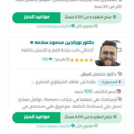
استشاري طب وجراحه الفم والاسنان ، تقويم الاسنان خبره
اكثر من 25 سنه
مواعيد الحجز
متاح النهاردة من 5:00 مساءً
مفتوح الآن
الكشف بميعاد محدد
دكتور نورالدين محمود سلامه
أخصائي طب جراحة الفم و الأسنان جامعة
المنصورة
(2 تقييم)
951
دكتور تخصص
اسنان
طلخا-ش عاطف الشرقاوي المتفرع
...
المنصورة
100
سعر الكشف:
جنيه
ابتسامتك هي شغفنا في عيادات Radiance ، تواصل معنا و
احصل علي ابتسامتك الخاصة ، مع فريق طبي متخصص في
جميع فروع طب الفم و الأسنان في عيادات Radiance يتم
مواعيد الحجز
متاح النهاردة من 4:00 مساءً
استخدام أحدث الوسائل العلاجية في طب الأسنان بأفضل جودة
مفتوح الآن
الكشف بميعاد محدد
و أسعار تناسب الجميع