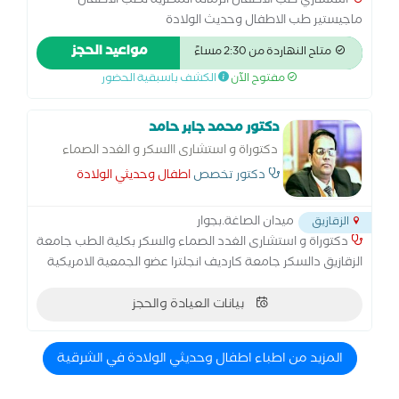
استشاري طب الاطفال الزمالة المصرية لطب الاطفال
ماجيستير طب الاطفال وحديث الولادة
مواعيد الحجز
متاح النهاردة من 2:30 مساءً
مفتوح الآن
الكشف باسبقية الحضور
دكتور محمد جابر حامد
دكتوراة و استشارى االسكر و الغدد الصماء
بكلية الطب جامعة الزقازيق دالسكر جامعة
دكتور تخصص
اطفال وحديثي الولادة
كارديف انجلترا عضو الجمعية الامريكية للغدد
ميدان الصاغة.بجوار
الزقازيق
دكتوراة و استشارى الغدد الصماء والسكر بكلية الطب جامعة
الزقازيق دالسكر جامعة كارديف انجلترا عضو الجمعية الامريكية
للغدد .الكشف بأحدث الاجهزة ( مجانا)الحجز بميعاد مسبق
عيادة امراض الغدد الصماء و السكر
بيانات العيادة والحجز
المزيد من اطباء اطفال وحديثي الولادة في الشرقية