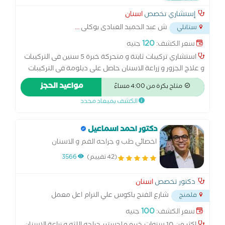
إستشاري تخصص
اسنان
ش عبد الحميد العبادى بوكلى
...
ستانلي
120
سعر الكشف:
جنيه
استشاري تركيبات ثابتة و متحركة خبرة 5 سنين فى التركيبات
و علاج الجزور و زراعة الاسنان حاصل على دبلومة فى التركيبات
التجميلية (veneer)و شهادة فى العمليات الجراحية الصغيرة
مواعيد الحجز
متاح بكرة من 4:00 مساءً
العيادة فيها جميع التخصصات و الأشاعه مجانيه
الكشف بميعاد محدد
دكتور احمد اسماعيل
اخصائي طب و جراحه الفم و الاسنان
(42 تقييم)
3566
دكتور تخصص
اسنان
شارع الفتح باكوس علي الترام اعل معمل
فلمنج
صفوت شاكر
...
100
سعر الكشف:
جنيه