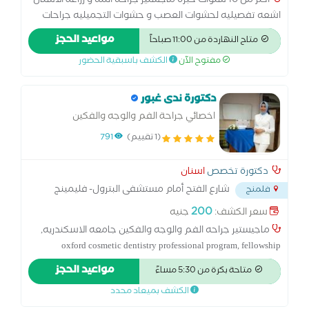
اكثر من 10 سنوات خبره ماجستير جراحه اللثه و زراعة الاسنان
اشعه تفصيليه لحشوات العصب و حشوات التجميليه جراحات
مركز متخصص لعلاج امراض اللثه و زراعة الأسنان احدث تقنيات
مواعيد الحجز
متاح النهاردة من 11:00 صباحاً
لحشو العصب و الحشو التجميلي و اسهل الطرق لخلع الضروس
مفتوح الآن
الكشف باسبقية الحضور
المدفونه و الخلع الجراحي
دكتورة ندى غبور
اخصائي جراحة الفم والوجه والفكين
(1 تقييم)
791
دكتورة تخصص
اسنان
‏ شارع الفتح أمام مستشفى البترول- فليمينج
فلمنج
...
200
سعر الكشف:
جنيه
ماجيستير جراحه الفم والوجه والفكين جامعه الاسكندريه,
oxford cosmetic dentistry professional program, fellowship
participant in ADA -CERP،
مواعيد الحجز
متاحة بكرة من 5:30 مساءً
الكشف بميعاد محدد