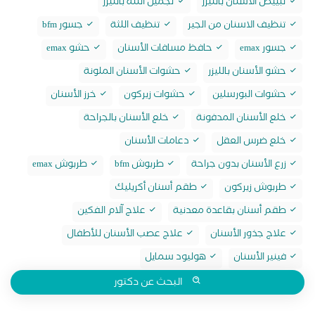
تبييض الاسنان بالليزر
تجميل اللثة بالليزر
تنظيف الاسنان من الجير
تنظيف اللثة
جسور bfm
جسور emax
حافظ مسافات الأسنان
حشو emax
حشو الأسنان بالليزر
حشوات الأسنان الملونة
حشوات البورسلين
حشوات زيركون
خرز الأسنان
خلع الأسنان المدفونة
خلع الأسنان بالجراحة
خلع ضرس العقل
دعامات الأسنان
زرع الأسنان بدون جراحة
طربوش bfm
طربوش emax
طربوش زيركون
طقم أسنان أكريليك
طقم أسنان بقاعدة معدنية
علاج آلام الفكين
علاج جذور الأسنان
علاج عصب الأسنان للأطفال
فينير الأسنان
هوليود سمايل
البحث عن دكتور