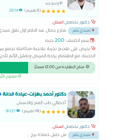
إختيار جيد
(6 تقييم)
2674
دكتور تخصص
اسنان
شارع جمال عبد الناصر اول نفق سيدي
سيدي بشر
200
سعر الكشف:
جنيه
نحرص على تقديم تجربة علاجية متكاملة تجمع بين ا
الحديثة، مع الاهتمام براحة المريض وتقليل الألم لأدن
الجودة والثقة."
متاح النهاردة من 12:00 مساءً
مفتوح الآ
دكتور أحمد بهزات-عيادة الدانة
أخصائي طب الفم والاسنان
(118 تقييم)
8027
دكتور تخصص
اسنان
ش خليل حمادة برج
...
سيدي بشر