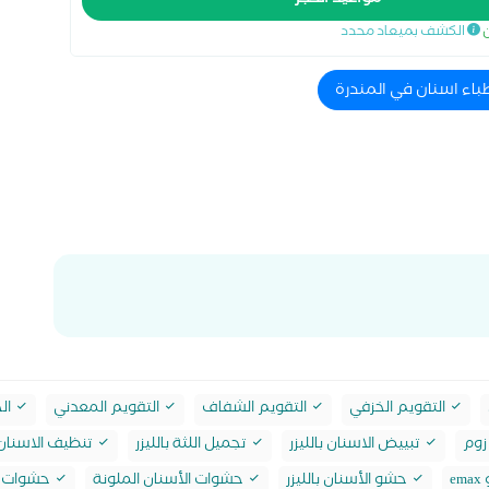
مواعيد الحجز
يكروسكوب لعلاج العصب وتجميل وزراعة الاسنان. اخصائي علاج
ن
الكشف بميعاد محدد
لمجهري عضو الجمعية الامريكية لزراعة الاسنان ومعتمد لإجراء
طباء اسنان في المندرة
التقويم الخزفي
التقويم الشفاف
التقويم المعدني
الح
زوم
تبييض الاسنان بالليزر
تجميل اللثة بالليزر
تنظيف الاسنان 
e
حشو الأسنان بالليزر
حشوات الأسنان الملونة
حشوات ا