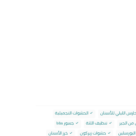
ارس الليلي للأسنان
الحشوات التجميلية
من الجير
تنظيف اللثة
جسور bfm
لبورسلين
حشوات زيركون
خرز الأسنان