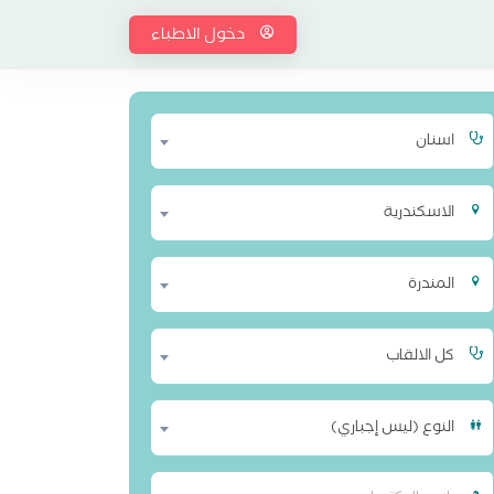
دخول الاطباء
اسنان
الاسكندرية
المندرة
كل الالقاب
النوع (ليس إجباري)