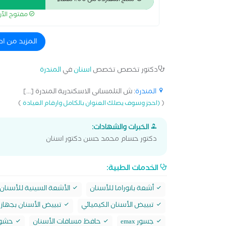
متاح النهاردة من 1:00 مساءً
الرقمي والليزر وطب الأسنان المجهري باستخدام الم
مفتوح الآ
الجذور عضو معتمتد لعلاج الاسنان باستخدام التكبير ا
زراعة الأسنان.
المزيد من ا
دكتور تخصص تخصص
اسنان
في
المندرة
المندرة
: ش التلمسانى الاسكندرية المندرة [...]
)
(
(احجز وسوف يصلك العنوان بالكامل وارقام العيادة
الخبرات والشهادات:
دكتور حسام محمد حسن دكتور اسنان
الخدمات الطبية:
أشعة بانوراما للأسنان
الأشعة السينية للأسنان
تبييض الأسنان الكيميائي
تبييض الأسنان بجهاز 
جسور emax
حافظ مسافات الأسنان
حشو max