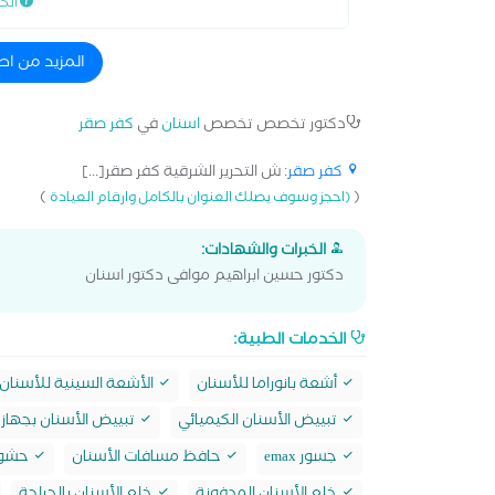
الك
المزيد من اط
دكتور تخصص تخصص
اسنان
في
كفر صقر
كفر صقر
: ش التحرير الشرقية كفر صقر[...]
)
(
(احجز وسوف يصلك العنوان بالكامل وارقام العيادة
الخبرات والشهادات:
دكتور حسين ابراهيم موافى دكتور اسنان
الخدمات الطبية:
أشعة بانوراما للأسنان
الأشعة السينية للأسنان
تبييض الأسنان الكيميائي
تبييض الأسنان بجهاز 
جسور emax
حافظ مسافات الأسنان
حشو max