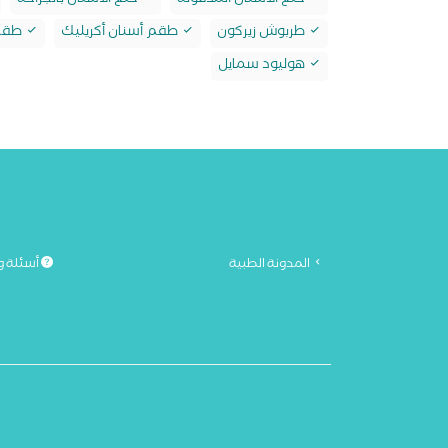
خلع الأسنان المدفونة
خلع الأسنان بالجراحة
طربوش زيركون
طقم أسنان أكريليك
طقم 
هوليود سمايل
المدونة الطبية
أسئلة و