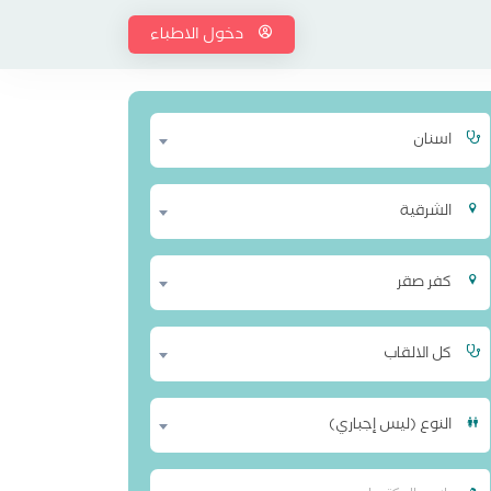
دخول الاطباء
اسنان
الشرقية
كفر صقر
كل الالقاب
النوع (ليس إجباري)