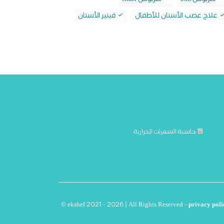
طربوش bfm
طربوش emax
علاج عصب الأسنان للأطفال
فينير الأسنان
حاسبة السعرات الحرارية
© ekshef 2021 - 2026 | All Rights Reserved -
privacy poli