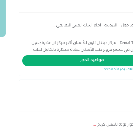
 مول _ الاردنيه _امام البنك العربي الافريقي
...
اخصائي تجميل و جراحة الفم و الاسنان Dental Town Center - مركز دينتال تاون للأسنان أكبر مركز لزراعة وتجميل
ص في جميع فروع طب الأسنان عيادة مجهزة بالكامل لطب
دقة - خبرة - التزام العاشر من رمضان - الأردنية - سما مول
مواعيد الحجز
شف بميعاد محدد
جوار توته للايس كريم
...