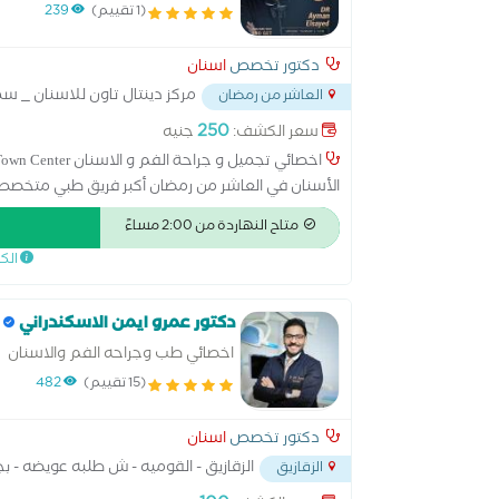
(1 تقييم)
239
دكتور تخصص
اسنان
مركز دينتال تاون للاسنان _ سما
العاشر من رمضان
250
سعر الكشف:
جنيه
الأسنان في العاشر من رمضان أكبر فريق طبي متخص
أسنان الأطفال فريق طبي مساعد مدرب على أعلى مستوى 
متاح النهاردة من 2:00 مساءً
أمام البنك العربي الأفريقي.
الك
دكتور عمرو ايمن الاسكندراني
اخصائي طب وجراحه الفم والاسنان
(15 تقييم)
482
دكتور تخصص
اسنان
الزقازيق - القوميه - ش طلبه عويضه - ب
الزقازيق