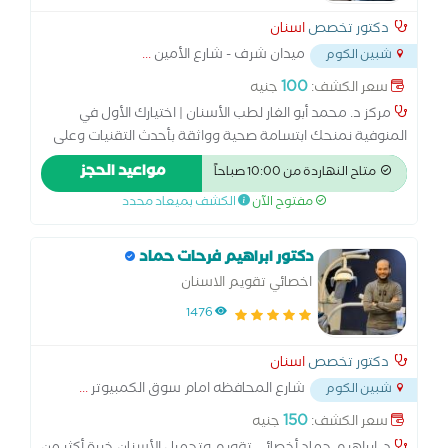
دكتور تخصص
اسنان
ميدان شرف - شارع الأمين
...
شبين الكوم
100
سعر الكشف:
جنيه
مركز د. محمد أبو الغار لطب الأسنان | اختيارك الأول في
المنوفية نمنحك ابتسامة صحية وواثقة بأحدث التقنيات وعلى
أيدي نخبة من الأطباء، مع تشخيص دقيق واهتمام براحة كل
مواعيد الحجز
متاح النهاردة من 10:00 صباحاً
مريض. زراعة الأسنان | تقويم | تجميل | علاج العصب | التركيبات
مفتوح الآن
الكشف بميعاد محدد
| طب أسنان الأطفال
دكتور ابراهيم فرحات حماد
اخصائي تقويم الاسنان
1476
دكتور تخصص
اسنان
شارع المحافظه امام سوق الكمبيوتر
...
شبين الكوم
150
سعر الكشف:
جنيه