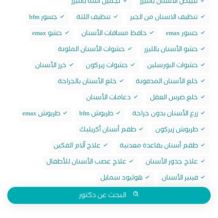
تبييض الاسنان بالليزر
تجميل اللثة بالليزر
تنظيف الاسنان من الجير
تنظيف اللثة
جسور bfm
جسور emax
حافظ مسافات الأسنان
حشو emax
حشو الأسنان بالليزر
حشوات الأسنان الملونة
حشوات البورسلين
حشوات زيركون
خرز الأسنان
خلع الأسنان المدفونة
خلع الأسنان بالجراحة
خلع ضرس العقل
دعامات الأسنان
زرع الأسنان بدون جراحة
طربوش bfm
طربوش emax
طربوش زيركون
طقم أسنان أكريليك
طقم أسنان بقاعدة معدنية
علاج آلام الفكين
علاج جذور الأسنان
علاج عصب الأسنان للأطفال
فينير الأسنان
هوليود سمايل
البحث عن دكتور