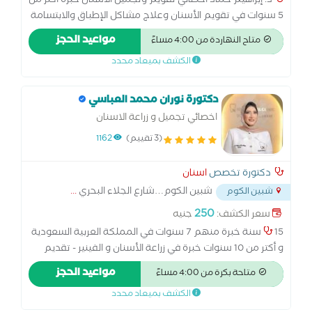
د. إبراهيم حماد أخصائي تقويم وتجميل الأسنان خبرة أكثر من
5 سنوات في تقويم الأسنان وعلاج مشاكل الإطباق والابتسامة
التجميلية، مع الاهتمام بتقديم تجربة علاج مريحة ونتائج دقيقة
مواعيد الحجز
متاح النهاردة من 4:00 مساءً
تناسب كل حالة. الزماله البريطانيه لتقويم الاسنان البورد
الكشف بميعاد محدد
الالمانى فى زراعه الاسنان متخصص فى تجميل الاسنان
باستخدام الحشو التجميلى و الفينير متخصص فى تقويم اسنان
الاطفال و تعديل مشاكل العضم فى بدايه النمو
دكتورة نوران محمد العباسي
اخصائي تجميل و زراعة الاسنان
(3 تقييم)
1162
دكتورة تخصص
اسنان
شبين الكوم…شارع الجلاء البحري
...
شبين الكوم
250
سعر الكشف:
جنيه
15 سنة خبرة منهم 7 سنوات في المملكة العربية السعودية
و أكتر من 10 سنوات خبرة في زراعة الأسنان و الفينير - تقديم
رعاية عالية الجودة و مبنية على الأخلاقيات لضمان نتائج موثوقة
مواعيد الحجز
متاحة بكرة من 4:00 مساءً
و طويلة الأمد - ثقة حقيقية و شفافية كاملة مع مرضاي مبنية
الكشف بميعاد محدد
على خبرة و التزام و مجهود صادق -ابتسامتك تبدأ هنا في يونيك