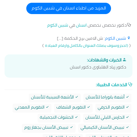
دينتال كلينك - 14 years of experience including over 10 years in
implants and veneers - Delivering high-quality, ethical care to
المزيد من اطباء اسنان في شبين الكوم
provide reliable and long-lasting results - Genuine trust and full
transparency with my patients built on expertise, dedication and
دكتور تخصص تخصص
اسنان
في
شبين الكوم
sincere effort - Your smile begins here at Unique Dental Clinic
شبين الكوم
: ش الامين برج الحكمة [...]
)
(
(احجز وسوف يصلك العنوان بالكامل وارقام العيادة
الخبرات والشهادات:
دكتور زياد الهلباوى دكتور اسنان
الخدمات الطبية:
أشعة بانوراما للأسنان
الأشعة السينية للأسنان
التقويم الخزفي
التقويم الشفاف
التقويم المعدني
الحارس الليلي للأسنان
الحشوات التجميلية
تبييض الأسنان الكيميائي
تبييض الأسنان بجهاز زوم