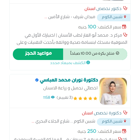
دكتور تخصص
اسنان
ميدان شرف - شارع الأمين
...
شبين الكوم
100
سعر الكشف:
جنيه
مركز د. محمد أبو الغار لطب الأسنان | اختيارك الأول في
المنوفية نمنحك ابتسامة صحية وواثقة بأحدث التقنيات وعلى
أيدي نخبة من الأطباء، مع تشخيص دقيق واهتمام براحة كل
مواعيد الحجز
متاح بكرة من 10:00 صباحاً
مريض. زراعة الأسنان | تقويم | تجميل | علاج العصب | التركيبات
الكشف بميعاد محدد
| طب أسنان الأطفال
دكتورة نوران محمد العباسي
اخصائي تجميل و زراعة الاسنان
(3 تقييم)
1158
دكتورة تخصص
اسنان
شبين الكوم…شارع الجلاء البحري
...
شبين الكوم
250
سعر الكشف:
جنيه