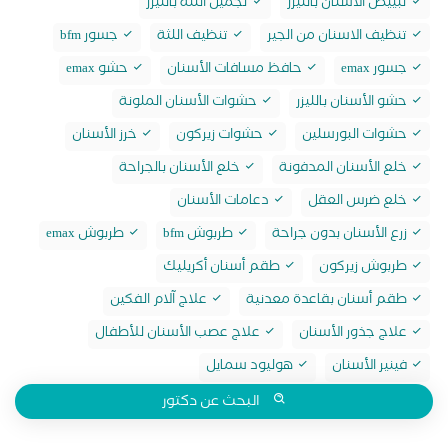
تبييض الاسنان بالليزر
تجميل اللثة بالليزر
تنظيف الاسنان من الجير
تنظيف اللثة
جسور bfm
جسور emax
حافظ مسافات الأسنان
حشو emax
حشو الأسنان بالليزر
حشوات الأسنان الملونة
حشوات البورسلين
حشوات زيركون
خرز الأسنان
خلع الأسنان المدفونة
خلع الأسنان بالجراحة
خلع ضرس العقل
دعامات الأسنان
زرع الأسنان بدون جراحة
طربوش bfm
طربوش emax
طربوش زيركون
طقم أسنان أكريليك
طقم أسنان بقاعدة معدنية
علاج آلام الفكين
علاج جذور الأسنان
علاج عصب الأسنان للأطفال
فينير الأسنان
هوليود سمايل
البحث عن دكتور