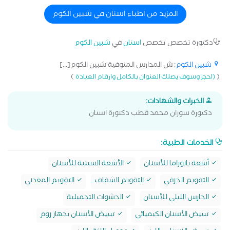
باستخدام الحشو التجميلى و الفينير متخصص فى تقويم اسنان
الاطفال و تعديل مشاكل العضم فى بدايه النمو
المزيد من اطباء اسنان في شبين الكوم
دكتورة تخصص تخصص
اسنان
في
شبين الكوم
شبين الكوم
: ش المدارس المنوفية شبين الكوم[...]
)
(
(احجز وسوف يصلك العنوان بالكامل وارقام العيادة
الخبرات والشهادات:
دكتورة سوزان محمد قطب دكتورة اسنان
الخدمات الطبية:
أشعة بانوراما للأسنان
الأشعة السينية للأسنان
التقويم الخزفي
التقويم الشفاف
التقويم المعدني
الحارس الليلي للأسنان
الحشوات التجميلية
تبييض الأسنان الكيميائي
تبييض الأسنان بجهاز زوم