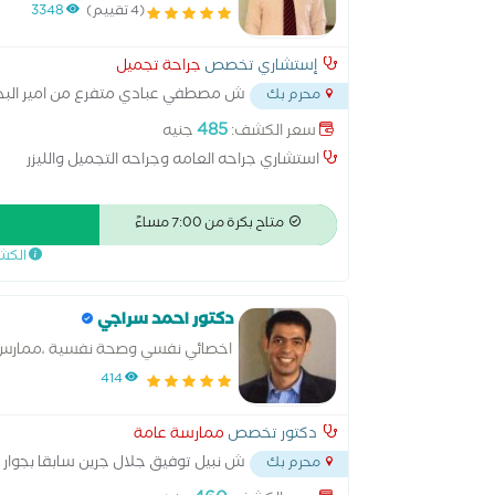
(4 تقييم)
3348
إستشاري تخصص
جراحة تجميل
ش مصطفي عبادي متفرع من امير البح
محرم بك
485
سعر الكشف:
جنيه
استشاري جراحه العامه وجراحه التجميل والليزر
متاح بكرة من 7:00 مساءً
الكش
دكتور احمد سراجي
اخصائي نفسي وصحة نفسية ،ممارس
414
دكتور تخصص
ممارسة عامة
ش نبيل توفيق جلال جرين سابقا بجوار
محرم بك