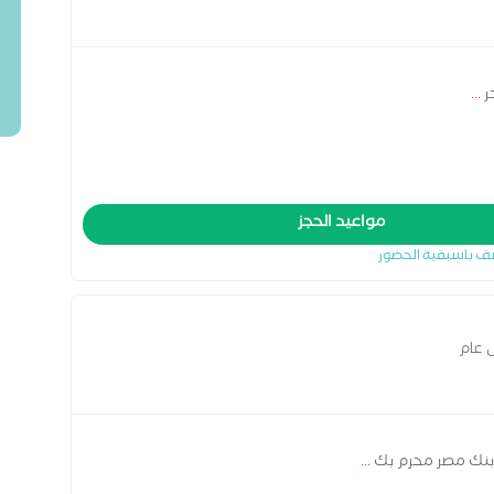
ر
...
مواعيد الحجز
ف باسبقية الحضور
 عام
 بنك مصر محرم بك
...