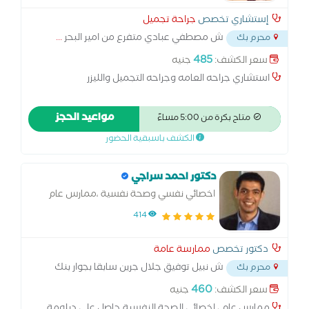
إستشاري تخصص
جراحة تجميل
ش مصطفي عبادي متفرع من امير البحر
...
محرم بك
485
سعر الكشف:
جنيه
استشاري جراحه العامه وجراحه التجميل والليزر
مواعيد الحجز
متاح بكرة من 5:00 مساءً
الكشف باسبقية الحضور
دكتور احمد سراجي
اخصائي نفسي وصحة نفسية ،ممارس عام
414
دكتور تخصص
ممارسة عامة
ش نبيل توفيق جلال جرين سابقا بجوار بنك
محرم بك
مصر محرم بك
...
460
سعر الكشف:
جنيه