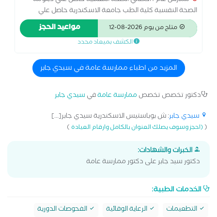
ممارس عام ، اخصائي الصحة النفسية حاصل علي دبلومة
الصحة النفسية كلية الطب جامعة الاسكندرية حاصل علي
دبلومة في العلاج المعرفي السلوكي حاصل علي دبلومة في
مواعيد الحجز
متاح من يوم 2026-08-12
العلاج النفسي بالسيكو دراما لديه خبرة 5 سنوات في مجال
الكشف بميعاد محدد
العلاج النفسي
المزيد من اطباء ممارسة عامة في سيدي جابر
دكتور تخصص تخصص
ممارسة عامة
في
سيدي جابر
سيدي جابر
: ش بوباستيس الاسكندرية سيدي جابر[...]
)
(
(احجز وسوف يصلك العنوان بالكامل وارقام العيادة
الخبرات والشهادات:
دكتور سيد جابر على دكتور ممارسة عامة
الخدمات الطبية:
التطعيمات
الرعاية الوقائية
الفحوصات الدورية