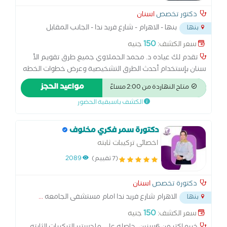
دكتور تخصص
اسنان
بنها - الاهرام - شارع فريد ندا - الجانب المقابل
بنها
لمسجد
...
150
سعر الكشف:
جنيه
تقدم لك عياده د. محمد الحملاوي جميع طرق تقويم الأ
سنان بإستخدام أحدث الطرق التشخيصية وعرض خطوات الخطه
العلاجيه كامله بالإضافة الي إستخدام أفضل أ جهزه التعقيم
مواعيد الحجز
متاح النهاردة من 2:00 مساءً
وطرق مكافحة العدوي الحديثه د. الزماله البريطانيه لتقويم
الكشف باسبقية الحضور
الاسنان كليه الجراحين الملكيه ب إنجلترا بالاضافه الي فريق طبي
متخصص في تجميل و زراعه الاسنان
دكتورة سمر فكري مخلوف
اخصائى تركيبات ثابته
(7 تقييم)
2089
دكتورة تخصص
اسنان
الاهرام شارع فريد ندا امام مستشفى الجامعه
...
بنها
150
سعر الكشف:
جنيه