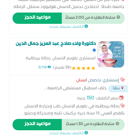
خبره اكتر من 6سنين. حاصله على ماجستير التركيبات الثابته
جامعه طنطا . اخصاءى تجميل الاسنان هوليوود سمايل .الزماله
البريطانيه العامه سنه 2017
مواعيد الحجز
متاحة النهاردة من 2:00 مساءً
الكشف بميعاد محدد
دكتورة ولاء صلاح عبد العزيز جمال الدين
استشارى تقويم الاسنان ،زمالة بريطانية
بتقويم الاسنان تركيبات وحشوات وجراحة طب
(39 تقييم)
6719
وجراحة الاسنان بالقصر العينى
إستشاري تخصص
اسنان
خلف استقبال مستشفى الجامعة
...
بنها
150
سعر الكشف:
جنيه
زمالة بريطانيه فى تقويم الاسنان طب وجراحة الاسنان
بالقصر العينى 15 سنة خبرة تركيبات ثابته ومتحركة وحشو
تجميلى وحشو العصب وتركيبات الزيركينيوم وزراعة الأسنان
مواعيد الحجز
متاحة النهاردة من 1:30 مساءً
وجلسات فلوريد للاطفال وتبييض ليزر والتدخل المبكر لعلاج
الكشف بميعاد محدد
تقدم وتأخر الفكين بالتقويم