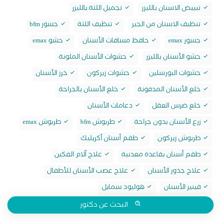
تبييض الاسنان بالليزر
تجميل اللثة بالليزر
تنظيف الاسنان من الجير
تنظيف اللثة
جسور bfm
جسور emax
حافظ مسافات الأسنان
حشو emax
حشو الأسنان بالليزر
حشوات الأسنان الملونة
حشوات البورسلين
حشوات زيركون
خرز الأسنان
خلع الأسنان المدفونة
خلع الأسنان بالجراحة
خلع ضرس العقل
دعامات الأسنان
زرع الأسنان بدون جراحة
طربوش bfm
طربوش emax
طربوش زيركون
طقم أسنان أكريليك
طقم أسنان بقاعدة معدنية
علاج آلام الفكين
علاج جذور الأسنان
علاج عصب الأسنان للأطفال
فينير الأسنان
هوليود سمايل
البحث عن دكتور