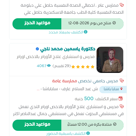
ممارس عام ، اخصائي الصحة النفسية حاصل علي دبلومة
الصحة النفسية كلية الطب جامعة الاسكندرية حاصل علي
دبلومة في العلاج المعرفي السلوكي حاصل علي دبلومة في
مواعيد الحجز
متاح من يوم 2026-08-12
العلاج النفسي بالسيكو دراما لديه خبرة 5 سنوات في مجال
الكشف بميعاد محدد
العلاج النفسي
دكتورة ياسمين محمد ناجي
مدرس و استشاري علاج الأورام بالاخص اورام
الثدي
(29 تقييم)
4067
مدرس جامعي تخصص
ممارسة عامة
ش عبد السلام عارف - ساباباشا -
...
سابا باشا
500
سعر الكشف:
جنيه
مدرس و استشاري علاج الأورام بالاخص اورام الثدي تعمل
في مستشفي البحوث تعمل في مستشفي جمال عبدالناصر اكثر
من 15 سنه تم الترقيه الي استاذ دكتور زميل جامعه بافيا-ايطاليا
مواعيد الحجز
متاحة بكرة من 12:00 مساءً
استاذ مساعد واستشاري الأورام والطب النووي
الكشف باسبقية الحضور