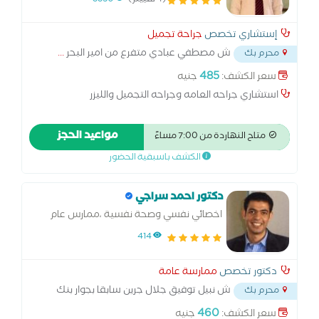
(4 تقييم)
3350
إستشاري تخصص
جراحة تجميل
ش مصطفي عبادي متفرع من امير البحر
...
محرم بك
485
سعر الكشف:
جنيه
استشاري جراحه العامه وجراحه التجميل والليزر
مواعيد الحجز
متاح النهاردة من 7:00 مساءً
الكشف باسبقية الحضور
دكتور احمد سراجي
اخصائي نفسي وصحة نفسية ،ممارس عام
414
دكتور تخصص
ممارسة عامة
ش نبيل توفيق جلال جرين سابقا بجوار بنك
محرم بك
مصر محرم بك
...
460
سعر الكشف:
جنيه