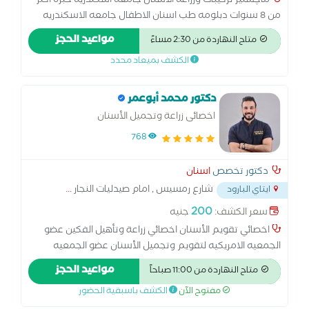
ماچستير تركيبات وزراعه الاسنان جامعه اسكندريه خبره اكثر
من 8 سنوات دبلومه طب اسنان الاطفال جامعه الاسكندريه
خبره 9 سنوات ف مجال طب الاسنان
مواعيد الحجز
متاح النهاردة من 2:30 مساءً
الكشف بميعاد محدد
دكتور محمد أبوعمر
اخصائى زراعة وتجميل الأسنان
768
دكتور تخصص
اسنان
شارع رمسيس , امام صيدليات النجار
...
ايتاي البارود
200
سعر الكشف:
جنيه
اخصائي تقويم الأسنان اخصائي زراعة وتأهيل الفكين عضو
الجمعيه الامريكيه لتقويم وتجميل الأسنان عضو الجمعيه
المصريه لتأهيل وزراعة الفكين دبلوم طب الاسنان الرقمى
مواعيد الحجز
متاح النهاردة من 11:00 صباحاً
الحديث خبره 7 اعوام فى زراعة وتأهيل الفكين لحالات ضمور
مفتوح الآن
الكشف باسبقية الحضور
العظام المركز متعاقد مع شركات التأمين وتعاقدات حكوميه