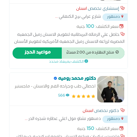
إستشاري تخصص
اسنان
شارع عرابي برج الكنفاني
...
دمنهور
100
سعر الكشف:
جنيه
حاصل علي الزماله البريطانيه لتقويم الاسنان زميل الجمعيه
المصريه لزراعه الاسنان زميل الجمعيه الأمريكيه لتقويم الأسنان
نائب في مستشفي القصر العيني متاح العمل يوميا من الساعه
مواعيد الحجز
متاح النهاردة من 2:00 مساءً
2 حتي الساعه 10 المركز به ميكروسكوب بالإضافه الي اشعه
الكشف بميعاد محدد
اكس راي
دكتور محمد روميه
اخصائي طب وجراحه الفم والاسنان - ماجستير
التركيبات والزراعه جامعه الاسكندريه
566
دكتور تخصص
اسنان
دمنهور تشاو مول اعلي عطاره شجره الدر
...
دمنهور
150
سعر الكشف:
جنيه