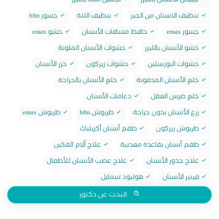
تبييض الاسنان بالليزر
تجميل اللثة بالليزر
تنظيف الاسنان من الجير
تنظيف اللثة
جسور bfm
جسور emax
حافظ مسافات الأسنان
حشو emax
حشو الأسنان بالليزر
حشوات الأسنان الملونة
حشوات البورسلين
حشوات زيركون
خرز الأسنان
خلع الأسنان المدفونة
خلع الأسنان بالجراحة
خلع ضرس العقل
دعامات الأسنان
زرع الأسنان بدون جراحة
طربوش bfm
طربوش emax
طربوش زيركون
طقم أسنان أكريليك
طقم أسنان بقاعدة معدنية
علاج آلام الفكين
علاج جذور الأسنان
علاج عصب الأسنان للأطفال
فينير الأسنان
هوليود سمايل
البحث عن دكتور