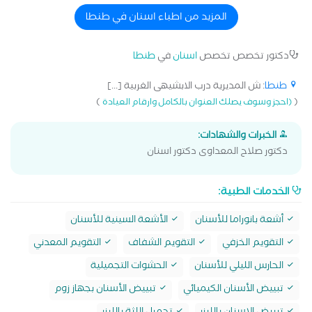
المزيد من اطباء اسنان في طنطا
دكتور تخصص تخصص
اسنان
في
طنطا
طنطا
: ش المديرية درب الابشيهى الغربية [...]
)
(
(احجز وسوف يصلك العنوان بالكامل وارقام العيادة
الخبرات والشهادات:
دكتور صلاح المعداوى دكتور اسنان
الخدمات الطبية:
أشعة بانوراما للأسنان
الأشعة السينية للأسنان
التقويم الخزفي
التقويم الشفاف
التقويم المعدني
الحارس الليلي للأسنان
الحشوات التجميلية
تبييض الأسنان الكيميائي
تبييض الأسنان بجهاز زوم