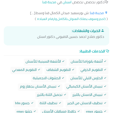
دكتور تخصص تخصص
اسنان
في
مدينة قنا
مدينة قنا
: ش بورسعيد ميدان الكمال قنا وسط[...]
)
(
(احجز وسوف يصلك العنوان بالكامل وارقام العيادة
الخبرات والشهادات:
دكتور صلاح احمد حسين الافيونى دكتور اسنان
الخدمات الطبية:
أشعة بانوراما للأسنان
الأشعة السينية للأسنان
التقويم الخزفي
التقويم الشفاف
التقويم المعدني
الحارس الليلي للأسنان
الحشوات التجميلية
تبييض الأسنان الكيميائي
تبييض الأسنان بجهاز زوم
تبييض الاسنان بالليزر
تجميل اللثة بالليزر
تنظيف الاسنان من الجير
تنظيف اللثة
جسور bfm
جسور emax
حافظ مسافات الأسنان
حشو emax