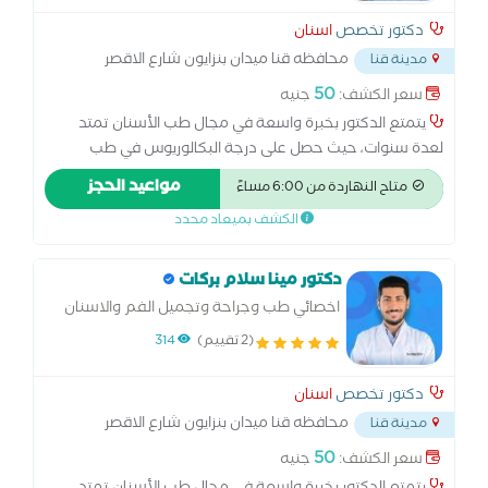
دكتور تخصص
اسنان
محافظه قنا ميدان بنزايون شارع الاقصر
مدينة قنا
امام المطافي
...
50
سعر الكشف:
جنيه
يتمتع الدكتور بخبرة واسعة في مجال طب الأسنان تمتد
لعدة سنوات، حيث حصل على درجة البكالوريوس في طب
وجراحة الفم والأسنان من إحدى الجامعات المرموقة، ثم واصل
مواعيد الحجز
متاح النهاردة من 6:00 مساءً
تطوير مهاراته من خلال حضور العديد من الدورات التدريبية
الكشف بميعاد محدد
المتخصصة وورش العمل في أحدث تقنيات العلاج. كما حصل
على شهادات معتمدة في مجالات متعددة مثل تجميل
الأسنان، وزراعة الأسنان، وعلاج الجذور، مما أكسبه خبرة عملية
دكتور مينا سلام بركات
متميزة في التعامل مع مختلف الحالات. يتميز الدكتور بالحرص
اخصائي طب وجراحة وتجميل الفم والاسنان
على مواكبة أحدث التطورات العلمية والتقنيات الحديثة لضمان
(2 تقييم)
314
تقديم أفضل مستوى من الرعاية الطبية للمرضى. إلى جانب ذلك،
يمتلك سجلًا حافلًا من النجاحات في تحسين صحة المرضى
دكتور تخصص
اسنان
وابتساماتهم، مع اهتمام خاص براحة المريض وتقديم تجربة
محافظه قنا ميدان بنزايون شارع الاقصر
مدينة قنا
علاجية مميزة قائمة على الثقة والاحترافية.
امام المطافي
...
50
سعر الكشف:
جنيه