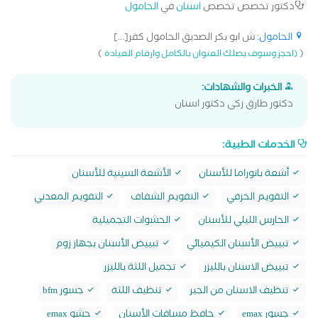
دكتور تخصص تخصص
اسنان
في
الحامول
الحامول
: ش ابو بكر الصديق الحامول كفر[...]
)
(
(احجز وسوف يصلك العنوان بالكامل وارقام العيادة
الخبرات والشهادات:
دكتور طارق زكى دكتور اسنان
الخدمات الطبية:
أشعة بانوراما للأسنان
الأشعة السينية للأسنان
التقويم الخزفي
التقويم الشفاف
التقويم المعدني
الحارس الليلي للأسنان
الحشوات التجميلية
تبييض الأسنان الكيميائي
تبييض الأسنان بجهاز زوم
تبييض الاسنان بالليزر
تجميل اللثة بالليزر
تنظيف الاسنان من الجير
تنظيف اللثة
جسور bfm
جسور emax
حافظ مسافات الأسنان
حشو emax