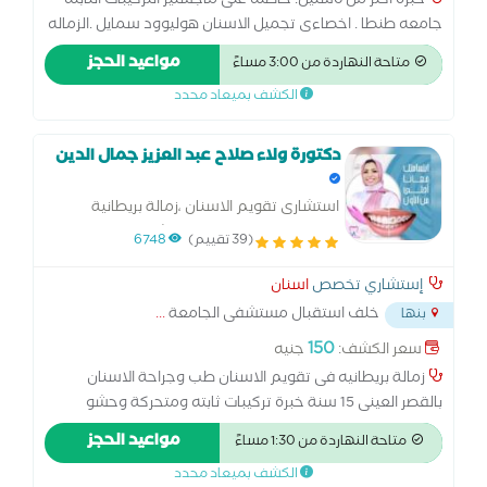
خبره اكتر من 6سنين. حاصله على ماجستير التركيبات الثابته
جامعه طنطا . اخصاءى تجميل الاسنان هوليوود سمايل .الزماله
البريطانيه العامه سنه 2017
مواعيد الحجز
متاحة النهاردة من 3:00 مساءً
الكشف بميعاد محدد
دكتورة ولاء صلاح عبد العزيز جمال الدين
استشارى تقويم الاسنان ،زمالة بريطانية
بتقويم الاسنان تركيبات وحشوات وجراحة طب
(39 تقييم)
6748
وجراحة الاسنان بالقصر العينى
إستشاري تخصص
اسنان
خلف استقبال مستشفى الجامعة
...
بنها
150
سعر الكشف:
جنيه
زمالة بريطانيه فى تقويم الاسنان طب وجراحة الاسنان
بالقصر العينى 15 سنة خبرة تركيبات ثابته ومتحركة وحشو
تجميلى وحشو العصب وتركيبات الزيركينيوم وزراعة الأسنان
مواعيد الحجز
متاحة النهاردة من 1:30 مساءً
وجلسات فلوريد للاطفال وتبييض ليزر والتدخل المبكر لعلاج
الكشف بميعاد محدد
تقدم وتأخر الفكين بالتقويم