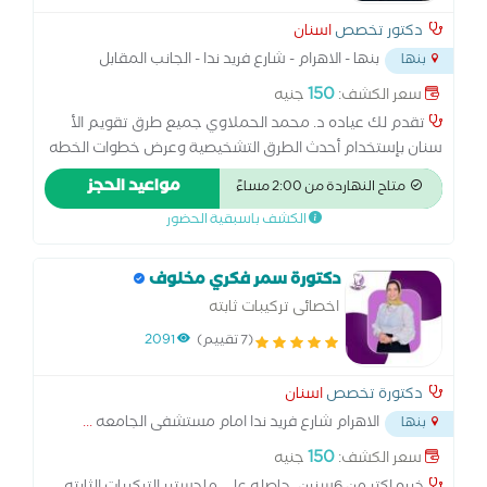
دكتور تخصص
اسنان
بنها - الاهرام - شارع فريد ندا - الجانب المقابل
بنها
لمسجد
...
150
سعر الكشف:
جنيه
تقدم لك عياده د. محمد الحملاوي جميع طرق تقويم الأ
سنان بإستخدام أحدث الطرق التشخيصية وعرض خطوات الخطه
العلاجيه كامله بالإضافة الي إستخدام أفضل أ جهزه التعقيم
مواعيد الحجز
متاح النهاردة من 2:00 مساءً
وطرق مكافحة العدوي الحديثه د. الزماله البريطانيه لتقويم
الكشف باسبقية الحضور
الاسنان كليه الجراحين الملكيه ب إنجلترا بالاضافه الي فريق طبي
متخصص في تجميل و زراعه الاسنان
دكتورة سمر فكري مخلوف
اخصائى تركيبات ثابته
(7 تقييم)
2091
دكتورة تخصص
اسنان
الاهرام شارع فريد ندا امام مستشفى الجامعه
...
بنها
150
سعر الكشف:
جنيه