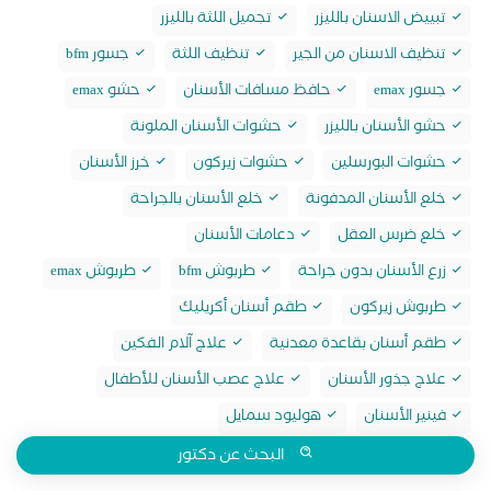
تبييض الاسنان بالليزر
تجميل اللثة بالليزر
تنظيف الاسنان من الجير
تنظيف اللثة
جسور bfm
جسور emax
حافظ مسافات الأسنان
حشو emax
حشو الأسنان بالليزر
حشوات الأسنان الملونة
حشوات البورسلين
حشوات زيركون
خرز الأسنان
خلع الأسنان المدفونة
خلع الأسنان بالجراحة
خلع ضرس العقل
دعامات الأسنان
زرع الأسنان بدون جراحة
طربوش bfm
طربوش emax
طربوش زيركون
طقم أسنان أكريليك
طقم أسنان بقاعدة معدنية
علاج آلام الفكين
علاج جذور الأسنان
علاج عصب الأسنان للأطفال
فينير الأسنان
هوليود سمايل
البحث عن دكتور