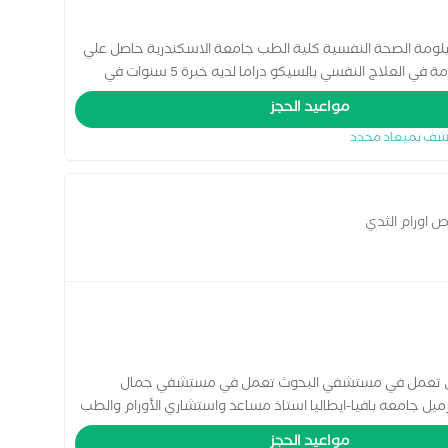
لومة الصحة النفسية كلية الطب جامعة الاسكندرية حاصل علي
دبلومة في العلاج المعرفي السلوكي حاصل علي دبلومة في العلاج النفسي بالسيكو دراما لديه خبرة 5 سنوات في
مواعيد الحجز
شف بميعاد محدد
ص اورام الثدي
لثدي تعمل في مستشفي البحوث تعمل في مستشفي جمال
ي استاذ دكتور زميل جامعه بافيا-ايطاليا استاذ مساعد واستشاري الأورام والطب
مواعيد الحجز