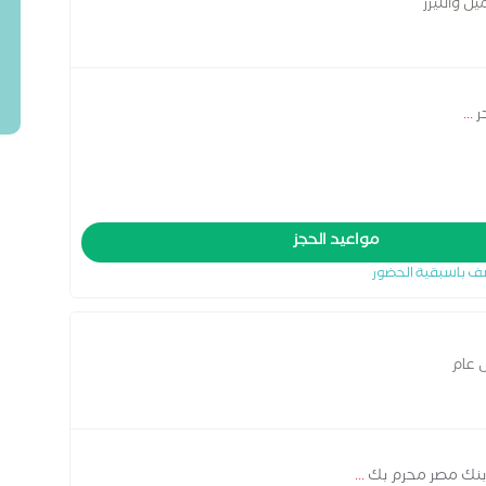
ل والليزر
ر
...
مواعيد الحجز
ف باسبقية الحضور
 عام
 بنك مصر محرم بك
...