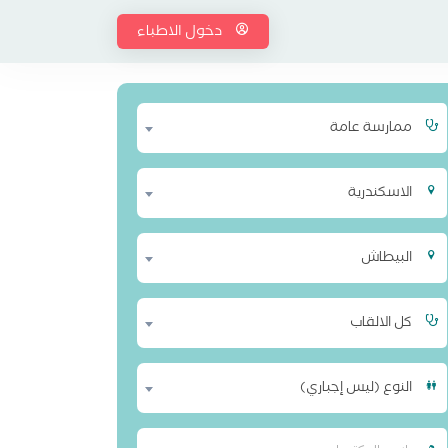
دخول الاطباء
ممارسة عامة
الاسكندرية
البيطاش
كل الالقاب
النوع (ليس إجباري)