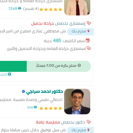
استشاري جراحه العامه و جراحه التجمي
(4 تقييم)
3348
إستشاري تخصص
جراحة تجميل
ش مصطفي عبادي متفرع من امير البح
محرم بك
485
سعر الكشف:
جنيه
استشاري جراحه العامه وجراحه التجميل والليزر
متاح بكرة من 7:00 مساءً
الكش
دكتور احمد سراجي
اخصائي نفسي وصحة نفسية ،ممارس
414
دكتور تخصص
ممارسة عامة
ش نبيل توفيق جلال جرين سابقا بجوار
محرم بك