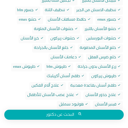
تبييض الاسنان بالليزر
تجميل اللثة بالليزر
تنظيف الاسنان من الجير
تنظيف اللثة
جسور bfm
جسور emax
حافظ مسافات الأسنان
حشو emax
حشو الأسنان بالليزر
حشوات الأسنان الملونة
حشوات البورسلين
حشوات زيركون
خرز الأسنان
خلع الأسنان المدفونة
خلع الأسنان بالجراحة
خلع ضرس العقل
دعامات الأسنان
زرع الأسنان بدون جراحة
طربوش bfm
طربوش emax
طربوش زيركون
طقم أسنان أكريليك
طقم أسنان بقاعدة معدنية
علاج آلام الفكين
علاج جذور الأسنان
علاج عصب الأسنان للأطفال
فينير الأسنان
هوليود سمايل
البحث عن دكتور