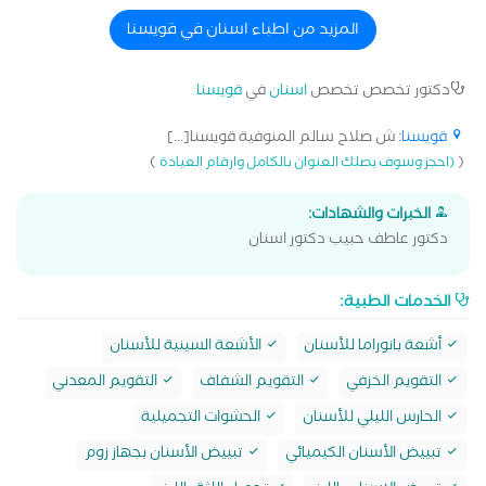
باستخدام الحشو التجميلى و الفينير متخصص فى تقويم اسنان
الاطفال و تعديل مشاكل العضم فى بدايه النمو
المزيد من اطباء اسنان في قويسنا
دكتور تخصص تخصص
اسنان
في
قويسنا
قويسنا
: ش صلاح سالم المنوفية قويسنا[...]
)
(
(احجز وسوف يصلك العنوان بالكامل وارقام العيادة
الخبرات والشهادات:
دكتور عاطف حبيب دكتور اسنان
الخدمات الطبية:
أشعة بانوراما للأسنان
الأشعة السينية للأسنان
التقويم الخزفي
التقويم الشفاف
التقويم المعدني
الحارس الليلي للأسنان
الحشوات التجميلية
تبييض الأسنان الكيميائي
تبييض الأسنان بجهاز زوم