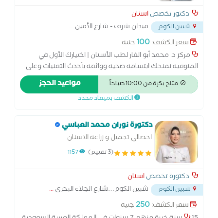
دكتور تخصص
اسنان
ميدان شرف - شارع الأمين
...
شبين الكوم
100
سعر الكشف:
جنيه
مركز د. محمد أبو الغار لطب الأسنان | اختيارك الأول في
المنوفية نمنحك ابتسامة صحية وواثقة بأحدث التقنيات وعلى
أيدي نخبة من الأطباء، مع تشخيص دقيق واهتمام براحة كل
مواعيد الحجز
متاح بكرة من 10:00 صباحاً
مريض. زراعة الأسنان | تقويم | تجميل | علاج العصب | التركيبات
الكشف بميعاد محدد
| طب أسنان الأطفال
دكتورة نوران محمد العباسي
اخصائي تجميل و زراعة الاسنان
(3 تقييم)
1157
دكتورة تخصص
اسنان
شبين الكوم…شارع الجلاء البحري
...
شبين الكوم
250
سعر الكشف:
جنيه