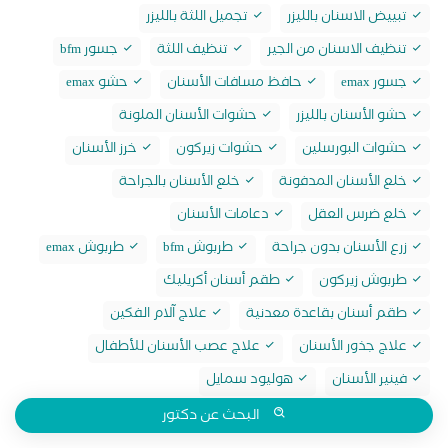
تبييض الاسنان بالليزر
تجميل اللثة بالليزر
تنظيف الاسنان من الجير
تنظيف اللثة
جسور bfm
جسور emax
حافظ مسافات الأسنان
حشو emax
حشو الأسنان بالليزر
حشوات الأسنان الملونة
حشوات البورسلين
حشوات زيركون
خرز الأسنان
خلع الأسنان المدفونة
خلع الأسنان بالجراحة
خلع ضرس العقل
دعامات الأسنان
زرع الأسنان بدون جراحة
طربوش bfm
طربوش emax
طربوش زيركون
طقم أسنان أكريليك
طقم أسنان بقاعدة معدنية
علاج آلام الفكين
علاج جذور الأسنان
علاج عصب الأسنان للأطفال
فينير الأسنان
هوليود سمايل
البحث عن دكتور