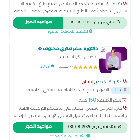
تقدم لك عياده د. محمد الحملاوي جميع طرق تقويم الأ
سنان بإستخدام أحدث الطرق التشخيصية وعرض خطوات الخطه
العلاجيه كامله بالإضافة الي إستخدام أفضل أ جهزه التعقيم
مواعيد الحجز
متاح من يوم 2026-08-08
وطرق مكافحة العدوي الحديثه د. الزماله البريطانيه لتقويم
الكشف باسبقية الحضور
الاسنان كليه الجراحين الملكيه ب إنجلترا بالاضافه الي فريق طبي
متخصص في تجميل و زراعه الاسنان
دكتورة سمر فكري مخلوف
اخصائى تركيبات ثابته
(7 تقييم)
2089
دكتورة تخصص
اسنان
الاهرام شارع فريد ندا امام مستشفى الجامعه
...
بنها
150
سعر الكشف:
جنيه
خبره اكتر من 6سنين. حاصله على ماجستير التركيبات الثابته
جامعه طنطا . اخصاءى تجميل الاسنان هوليوود سمايل .الزماله
البريطانيه العامه سنه 2017
مواعيد الحجز
متاحة من يوم 2026-08-08
الكشف بميعاد محدد