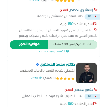
(39 تقييم)
6724
وجراحة الاسنان بالقصر العينى
إستشاري تخصص
اسنان
خلف استقبال مستشفى الجامعة
...
بنها
150
سعر الكشف:
جنيه
زمالة بريطانيه فى تقويم الاسنان طب وجراحة الاسنان
بالقصر العينى 15 سنة خبرة تركيبات ثابته ومتحركة وحشو
تجميلى وحشو العصب وتركيبات الزيركينيوم وزراعة الأسنان
مواعيد الحجز
متاحة بكرة من 3:00 مساءً
وجلسات فلوريد للاطفال وتبييض ليزر والتدخل المبكر لعلاج
الكشف بميعاد محدد
تقدم وتأخر الفكين بالتقويم
دكتور محمد الحملاوي
اخصائي تقويم الاسنان الزماله البريطانيه
لتقويم الاسنان
(11 تقييم)
2468
دكتور تخصص
اسنان
بنها - الاهرام - شارع فريد ندا - الجانب المقابل
بنها
لمسجد
...
150
سعر الكشف:
جنيه