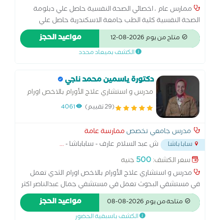
ممارس عام ، اخصائي الصحة النفسية حاصل علي دبلومة
الصحة النفسية كلية الطب جامعة الاسكندرية حاصل علي
دبلومة في العلاج المعرفي السلوكي حاصل علي دبلومة في
مواعيد الحجز
متاح من يوم 2026-08-12
العلاج النفسي بالسيكو دراما لديه خبرة 5 سنوات في مجال
الكشف بميعاد محدد
العلاج النفسي
دكتورة ياسمين محمد ناجي
مدرس و استشاري علاج الأورام بالاخص اورام
الثدي
(29 تقييم)
4061
مدرس جامعي تخصص
ممارسة عامة
ش عبد السلام عارف - ساباباشا -
...
سابا باشا
500
سعر الكشف:
جنيه
مدرس و استشاري علاج الأورام بالاخص اورام الثدي تعمل
في مستشفي البحوث تعمل في مستشفي جمال عبدالناصر اكثر
من 15 سنه تم الترقيه الي استاذ دكتور زميل جامعه بافيا-ايطاليا
مواعيد الحجز
متاحة من يوم 2026-08-08
استاذ مساعد واستشاري الأورام والطب النووي
الكشف باسبقية الحضور