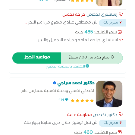
(4 تقييم)
3348
إستشاري تخصص
جراحة تجميل
ش مصطفي عبادي متفرع من امير البحر
...
محرم بك
485
سعر الكشف:
جنيه
استشاري جراحه العامه وجراحه التجميل والليزر
مواعيد الحجز
متاح بكرة من 7:00 مساءً
الكشف باسبقية الحضور
دكتور احمد سراجي
اخصائي نفسي وصحة نفسية ،ممارس عام
414
دكتور تخصص
ممارسة عامة
ش نبيل توفيق جلال جرين سابقا بجوار بنك
محرم بك
مصر محرم بك
...
460
سعر الكشف:
جنيه