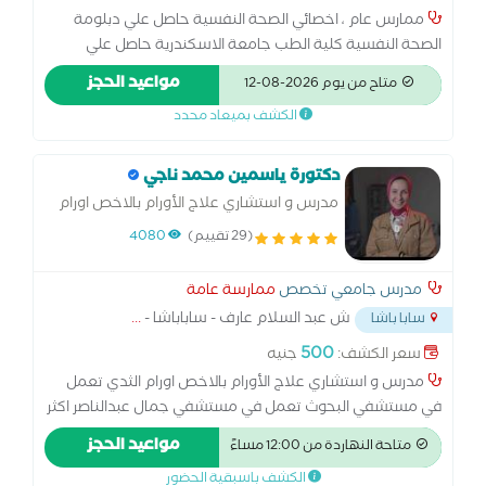
ممارس عام ، اخصائي الصحة النفسية حاصل علي دبلومة
الصحة النفسية كلية الطب جامعة الاسكندرية حاصل علي
دبلومة في العلاج المعرفي السلوكي حاصل علي دبلومة في
مواعيد الحجز
متاح من يوم 2026-08-12
العلاج النفسي بالسيكو دراما لديه خبرة 5 سنوات في مجال
الكشف بميعاد محدد
العلاج النفسي
دكتورة ياسمين محمد ناجي
مدرس و استشاري علاج الأورام بالاخص اورام
الثدي
(29 تقييم)
4080
مدرس جامعي تخصص
ممارسة عامة
ش عبد السلام عارف - ساباباشا -
...
سابا باشا
500
سعر الكشف:
جنيه
مدرس و استشاري علاج الأورام بالاخص اورام الثدي تعمل
في مستشفي البحوث تعمل في مستشفي جمال عبدالناصر اكثر
من 15 سنه تم الترقيه الي استاذ دكتور زميل جامعه بافيا-ايطاليا
مواعيد الحجز
متاحة النهاردة من 12:00 مساءً
استاذ مساعد واستشاري الأورام والطب النووي
الكشف باسبقية الحضور