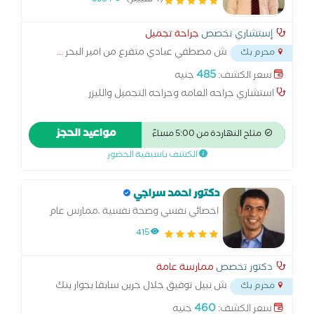
(4 تقييم)
3354
إستشاري تخصص
جراحة تجميل
ش مصطفي عبادي متفرع من امير البحر
...
محرم بك
485
سعر الكشف:
جنيه
استشاري جراحه العامه وجراحه التجميل والليزر
مواعيد الحجز
متاح النهاردة من 5:00 مساءً
الكشف باسبقية الحضور
دكتور احمد سراجي
اخصائي نفسي وصحة نفسية ،ممارس عام
415
دكتور تخصص
ممارسة عامة
ش نبيل توفيق جلال جرين سابقا بجوار بنك
محرم بك
مصر محرم بك
...
460
سعر الكشف:
جنيه