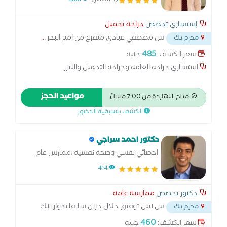
(4 تقييم)
3351
إستشاري تخصص
جراحة تجميل
ش مصطفي عبادي متفرع من امير البحر
...
محرم بك
485
سعر الكشف:
جنيه
استشاري جراحه العامه وجراحه التجميل والليزر
مواعيد الحجز
متاح النهاردة من 7:00 مساءً
الكشف باسبقية الحضور
دكتور احمد سراجي
اخصائي نفسي وصحة نفسية ،ممارس عام
414
دكتور تخصص
ممارسة عامة
ش نبيل توفيق جلال جرين سابقا بجوار بنك
محرم بك
مصر محرم بك
...
460
سعر الكشف:
جنيه