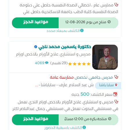
ممارس عام ، اخصائي الصحة النفسية حاصل علي دبلومة
الصحة النفسية كلية الطب جامعة الاسكندرية حاصل علي
دبلومة في العلاج المعرفي السلوكي حاصل علي دبلومة في
مواعيد الحجز
متاح من يوم 2026-08-12
العلاج النفسي بالسيكو دراما لديه خبرة 5 سنوات في مجال
الكشف بميعاد محدد
العلاج النفسي
دكتورة ياسمين محمد ناجي
مدرس و استشاري علاج الأورام بالاخص اورام
الثدي
(29 تقييم)
4069
مدرس جامعي تخصص
ممارسة عامة
ش عبد السلام عارف - ساباباشا -
...
سابا باشا
500
سعر الكشف:
جنيه
مدرس و استشاري علاج الأورام بالاخص اورام الثدي تعمل
في مستشفي البحوث تعمل في مستشفي جمال عبدالناصر اكثر
من 15 سنه تم الترقيه الي استاذ دكتور زميل جامعه بافيا-ايطاليا
مواعيد الحجز
متاحة بكرة من 12:00 مساءً
استاذ مساعد واستشاري الأورام والطب النووي
الكشف باسبقية الحضور