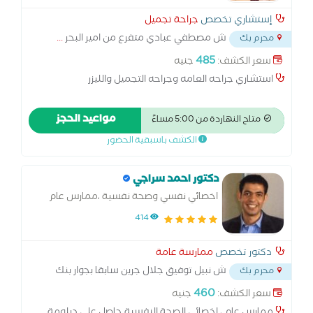
إستشاري تخصص
جراحة تجميل
ش مصطفي عبادي متفرع من امير البحر
...
محرم بك
485
سعر الكشف:
جنيه
استشاري جراحه العامه وجراحه التجميل والليزر
مواعيد الحجز
متاح النهاردة من 5:00 مساءً
الكشف باسبقية الحضور
دكتور احمد سراجي
اخصائي نفسي وصحة نفسية ،ممارس عام
414
دكتور تخصص
ممارسة عامة
ش نبيل توفيق جلال جرين سابقا بجوار بنك
محرم بك
مصر محرم بك
...
460
سعر الكشف:
جنيه