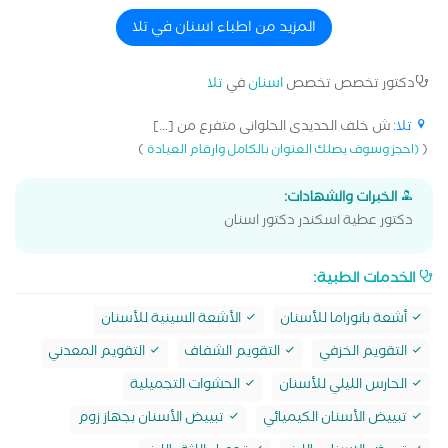
دينتال كلينك - 14 years of experience including over 10 years in
implants and veneers - Delivering high-quality, ethical care to
المزيد من اطباء اسنان في تلا
provide reliable and long-lasting results - Genuine trust and full
transparency with my patients built on expertise, dedication and
دكتور تخصص تخصص
اسنان
في
تلا
sincere effort - Your smile begins here at Unique Dental Clinic
تلا
: ش خلف الحديدى الحلوانى متفرع من [...]
)
(
(احجز وسوف يصلك العنوان بالكامل وارقام العيادة
الخبرات والشهادات:
دكتور عطية اسكندر دكتور اسنان
الخدمات الطبية:
أشعة بانوراما للأسنان
الأشعة السينية للأسنان
التقويم الخزفي
التقويم الشفاف
التقويم المعدني
الحارس الليلي للأسنان
الحشوات التجميلية
تبييض الأسنان الكيميائي
تبييض الأسنان بجهاز زوم