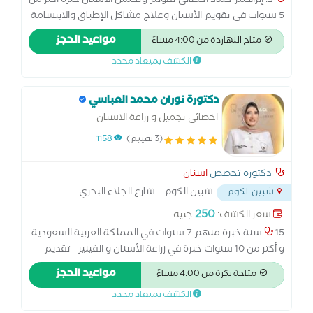
د. إبراهيم حماد أخصائي تقويم وتجميل الأسنان خبرة أكثر من
5 سنوات في تقويم الأسنان وعلاج مشاكل الإطباق والابتسامة
التجميلية، مع الاهتمام بتقديم تجربة علاج مريحة ونتائج دقيقة
مواعيد الحجز
متاح النهاردة من 4:00 مساءً
تناسب كل حالة. الزماله البريطانيه لتقويم الاسنان البورد
الكشف بميعاد محدد
الالمانى فى زراعه الاسنان متخصص فى تجميل الاسنان
باستخدام الحشو التجميلى و الفينير متخصص فى تقويم اسنان
الاطفال و تعديل مشاكل العضم فى بدايه النمو
دكتورة نوران محمد العباسي
اخصائي تجميل و زراعة الاسنان
(3 تقييم)
1158
دكتورة تخصص
اسنان
شبين الكوم…شارع الجلاء البحري
...
شبين الكوم
250
سعر الكشف:
جنيه
15 سنة خبرة منهم 7 سنوات في المملكة العربية السعودية
و أكتر من 10 سنوات خبرة في زراعة الأسنان و الفينير - تقديم
رعاية عالية الجودة و مبنية على الأخلاقيات لضمان نتائج موثوقة
مواعيد الحجز
متاحة بكرة من 4:00 مساءً
و طويلة الأمد - ثقة حقيقية و شفافية كاملة مع مرضاي مبنية
الكشف بميعاد محدد
على خبرة و التزام و مجهود صادق -ابتسامتك تبدأ هنا في يونيك