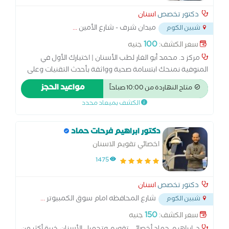
دكتور تخصص
اسنان
ميدان شرف - شارع الأمين
...
شبين الكوم
100
سعر الكشف:
جنيه
مركز د. محمد أبو الغار لطب الأسنان | اختيارك الأول في
المنوفية نمنحك ابتسامة صحية وواثقة بأحدث التقنيات وعلى
أيدي نخبة من الأطباء، مع تشخيص دقيق واهتمام براحة كل
مواعيد الحجز
متاح النهاردة من 10:00 صباحاً
مريض. زراعة الأسنان | تقويم | تجميل | علاج العصب | التركيبات
الكشف بميعاد محدد
| طب أسنان الأطفال
دكتور ابراهيم فرحات حماد
اخصائي تقويم الاسنان
1475
دكتور تخصص
اسنان
شارع المحافظه امام سوق الكمبيوتر
...
شبين الكوم
150
سعر الكشف:
جنيه