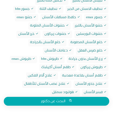
تبييض الاسنان بالليزر
تجميل اللثة بالليزر
تنظيف الاسنان من الجير
تنظيف اللثة
جسور bfm
جسور emax
حافظ مسافات الأسنان
حشو emax
حشو الأسنان بالليزر
حشوات الأسنان الملونة
حشوات البورسلين
حشوات زيركون
خرز الأسنان
خلع الأسنان المدفونة
خلع الأسنان بالجراحة
خلع ضرس العقل
دعامات الأسنان
زرع الأسنان بدون جراحة
طربوش bfm
طربوش emax
طربوش زيركون
طقم أسنان أكريليك
طقم أسنان بقاعدة معدنية
علاج آلام الفكين
علاج جذور الأسنان
علاج عصب الأسنان للأطفال
فينير الأسنان
هوليود سمايل
البحث عن دكتور