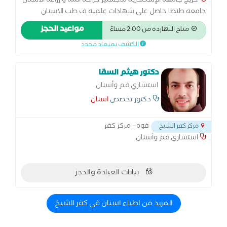
خريج جامعه الإسكندرية ماجستير جراحه اللثه و زراعه الاسنان
جامعه طنطا حاصل علي شهادات علميه ف طب الاسنان
التجميلي عضو الجمعيه الأمريكية لزراعة الاسنان أخصائي امراض
مواعيد الحجز
متاح النهاردة من 2:00 مساءً
الفم و جراحه اللثه و طرق التشخيص والاشعه
الكشف بميعاد محدد
دكتور هيثم السقا
استشاري فم وأسنان
دكتور تخصص
اسنان
فوه - مركز كفر
مركز كفر الشيخ
استشاري فم وأسنان
بيانات العيادة والحجز
المزيد من اطباء اسنان في كفر الشيخ