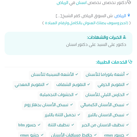
دكتور تخصص تخصص
اسنان
في
الرياض
الرياض
: ش السوق الرياض كفر الشيخ[...]
)
(
(احجز وسوف يصلك العنوان بالكامل وارقام العيادة
الخبرات والشهادات:
دكتور على السيد على دكتور اسنان
الخدمات الطبية:
أشعة بانوراما للأسنان
الأشعة السينية للأسنان
التقويم الخزفي
التقويم الشفاف
التقويم المعدني
الحارس الليلي للأسنان
الحشوات التجميلية
تبييض الأسنان الكيميائي
تبييض الأسنان بجهاز زوم
تبييض الاسنان بالليزر
تجميل اللثة بالليزر
تنظيف الاسنان من الجير
تنظيف اللثة
جسور bfm
جسور emax
حافظ مسافات الأسنان
حشو emax