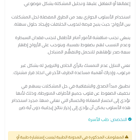
إغفالها أو التغافل عليها، وتحليل المشكلة بشكل موضوعي.
استخدام الأسلوب الحواري يعد من الطرق المفضلة لحل المشكلات
بين الأزواج؛ حيث يتيح فرصة لتذويب الخلافات وإيجاد حلول سهلة.
ينبغي تجنب مناقشة الأمور أمام الأطفال لتجنب فقدان السيطرة
وعدم التسبب لهم بضغوط نفسية، ويتوجب على الأزواج إظهار
سعة صدر تؤهلهم للتحمل والتفهُّم المتبادل.
تعني التنازل عدم التمسك بالرأي الخاص والترويج له بشكل غير
مرغوب، وإدراك أهمية مساعدة الطرف الآخر في اتخاذ قرار مشترك.
تطبيق مبدأ الصدق والشفافية في حل المشكلات يسهم في
تخفيف الضغوط عن قلوب جميع الأطراف المتورطة، وذلك لأنها
تؤدي إلى انحسار المعاناة والخسائر التي تعاني منها، مجرد استخدام
هذه الأسلوب يمكن أن يؤدي إلى إحراز نتائج إيجابية دون أية ضرر.
التخصص
:
طب الأسرة
المعلومات المذكورة في المدونة الطبية ليست إستشارة طبية أو