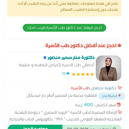
علاج هي فقط معلومات عامة ولا تغني أبدا عن زيارة الطبيب أو أخذ
علاجات دون إستشارة الطبيب المعالج
احجز ميعاد عند دكتور طب الأسرة قريب منك
احجز عند أفضل دكتور طب الأسرة
دكتورة منار سمير منصور
أخصائي طب الاسرة لأمراض الباطنية و متابعة
السكر والتغذية العلاجية
78
دكتورة تخصص
طب الأسرة
القاهرة مدينة بدر المتميز أمام دار ميديكال
مدينة بدر
بوينت
...
400
سعر الكشف:
جنيه
الزمالة المصرية لطب الأسرة " البورد المصري " دبلومة التغذية
العلاجية المعهد القومي للتدريب " PFA “ بكالوريوس الطب والجراحة
جامعة عين شمس لعلاج الأمراض الباطنية والأطفال علاج ومتابعة