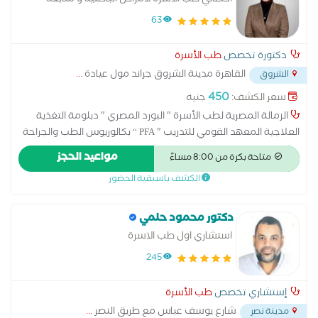
السكر والتغذية العلاجية
63
دكتورة تخصص
طب الأسرة
القاهرة مدينة الشروق جراند مول عيادة
...
الشروق
450
سعر الكشف:
جنيه
الزمالة المصرية لطب الأسرة " البورد المصري " دبلومة التغذية
العلاجية المعهد القومي للتدريب " PFA “ بكالوريوس الطب والجراحة
جامعة عين شمس لعلاج الأمراض الباطنية والأطفال علاج ومتابعة
مواعيد الحجز
متاحة بكرة من 8:00 مساءً
الضغط والسكر علاج أمراض الجهاز الهضمي متابعة وعلاج اختلال
الكشف باسبقية الحضور
الغدة الدرقية نظام غذائي مناسب للحالة الصحية
دكتور محمود حلمي
استشاري اول طب الاسرة
245
إستشاري تخصص
طب الأسرة
شارع يوسف عباس مع طريق النصر
...
مدينة نصر