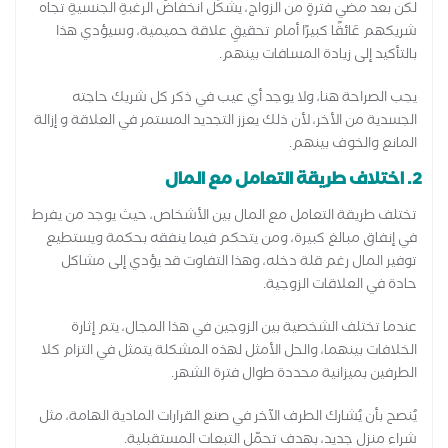
لكن بعد مضي فترةٍ من الزواج، يشكِّل انخفاضُ الرغبةِ الجنسيةِ تجاه
شريكهم عَائقًا كبيرًا أمام تحقيقِ علاقة حميمية، وسيؤدي هذا
بالتأكيد إلى زيادة المسافات بينهم.
يجب الصراحة هنا، ولا يوجد أي عيب في ذكر كل شريك حاجته
الجسدية من الأخر، لأن ذلك يعزز التجديد المستمر في العلاقة و إزالة
المانع والخوف بينهم.
2. اختلاف طريقة التعامل مع المال
تختلف طريقة التعامل مع المال بين الأشخاص، حيث يوجد من يفرط
في إنفاق مبالغ كبيرة، ومن يتحكم فيما ينفقه بحكمة ويستطيع
توفير المال رغم قلة دخله، وهذا التفاوت قد يؤدي إلى مشاكل
حادة في العلاقات الزوجية.
عندما تختلف الشخصية بين الزوجين في هذا المجال، يتم إثارة
الخلافات بينهما، والحل الأمثل لهذه المشكلة يتمثل في التزام كلا
الطرفين بميزانية محددة طوال فترة الشهر.
يُنصح بأن يُشارك الطرف الآخر في صنع القرارات المادية الهامة، مثل
شراء منزل جديد، بهدف تحمّل التبعات المستقبلية.