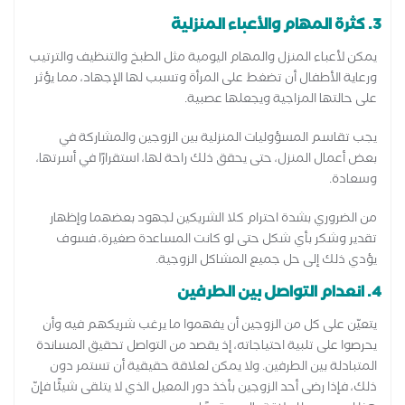
3. كثرة المهام والأعباء المنزلية
يمكن لأعباء المنزل والمهام اليومية مثل الطبخ والتنظيف والترتيب
ورعاية الأطفال أن تضغط على المرأة وتسبب لها الإجهاد، مما يؤثر
على حالتها المزاجية ويجعلها عصبية.
يجب تقاسم المسؤوليات المنزلية بين الزوجين والمشاركة في
بعض أعمال المنزل، حتى يحقق ذلك راحة لها، استقرارًا في أسرتها،
وسعادة.
من الضروري بشدة احترام كلا الشريكين لجهود بعضهما وإظهار
تقدير وشكر بأي شكل حتى لو كانت المساعدة صغيرة، فسوف
يؤدي ذلك إلى حل جميع المشاكل الزوجية.
4. انعدام التواصل بين الطرفين
يتعيّن على كل من الزوجين أن يفهموا ما يرغب شريكهم فيه وأن
يحرصوا على تلبية احتياجاته، إذ يقصد من التواصل تحقيق المساندة
المتبادلة بين الطرفين. ولا يمكن لعلاقة حقيقية أن تستمر دون
ذلك، فإذا رضى أحد الزوجين بأخذ دور المعيل الذي لا يتلقى شيئًا فإنّ