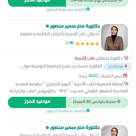
مواعيد الحجز
متاحة من يوم 2026-08-09
الضغط والسكر علاج أمراض الجهاز الهضمي متابعة وعلاج اختلال
الكشف باسبقية الحضور
الغدة الدرقية نظام غذائي مناسب للحالة الصحية
دكتورة منار سمير منصور
أخصائي طب الاسرة لأمراض الباطنية و متابعة
السكر والتغذية العلاجية
72
دكتورة تخصص
طب الأسرة
القاهرة مدينة بدر شارع الجامعة الروسية مول
...
مدينة بدر
400
سعر الكشف:
جنيه
الزمالة المصرية لطب الأسرة " البورد المصري " دبلومة التغذية
العلاجية المعهد القومي للتدريب " PFA “ بكالوريوس الطب والجراحة
جامعة عين شمس لعلاج الأمراض الباطنية والأطفال علاج ومتابعة
مواعيد الحجز
متاحة بكرة من 6:30 مساءً
الضغط والسكر علاج أمراض الجهاز الهضمي متابعة وعلاج اختلال
الكشف باسبقية الحضور
الغدة الدرقية نظام غذائي مناسب للحالة الصحية
دكتورة منار سمير منصور
أخصائي طب الاسرة لأمراض الباطنية و متابعة