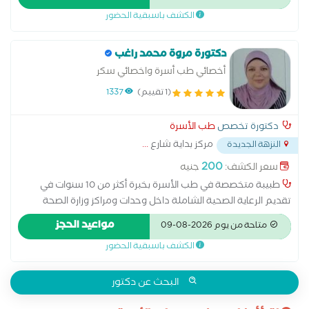
لمتابعه حالات الباطنه والأطفال خدمات العياده: -متابعة الوزن وعلاج
الكشف باسبقية الحضور
حالات سوء التغذية -متابعه وعلاج حالات الانيميا -متابعه وعلاج
النزلات المعوية -متابعه حديثي الولاده -متابعه وعلاج حالات
الحساسية الصدرية -الاكتشاف المبكر للأمراض والاورام -متابعه
دكتورة مروة محمد راغب
الأمراض المزمنة مثل الضغط ،السكر،القولون
أخصائي طب أسرة واخصائي سكر
(1 تقييم)
1337
دكتورة تخصص
طب الأسرة
مركز بداية شارع
...
النزهة الجديدة
200
سعر الكشف:
جنيه
طبيبة متخصصة في طب الأسرة بخبرة أكثر من 10 سنوات في
تقديم الرعاية الصحية الشاملة داخل وحدات ومراكز وزارة الصحة
المصرية. حاصلة على ماجستير في طب الأسرة، ودبلومات مهنية في
مواعيد الحجز
متاحة من يوم 2026-08-09
السكري أقدّم استشارات دقيقة ومبسطة في مجالات: تنظيم
الكشف باسبقية الحضور
ومتابعة مرضى السكري والضغط مشاكل الغدة الدرقية متابعة
الحالات المزمنة الأعراض العامة غير الواضحة أؤمن بأن المريض يحتاج
طبيبًا يستمع ويفهم حالته ويضع له خطة واقعية، وهذا ما أحرص
البحث عن دكتور
عليه في كل استشارة.