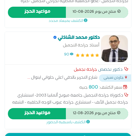
لجراحة التجميل -عضو الجمعيه المصريه لجراحي التجميل -خبره
واسعه في العمليات و الاجراءات التجميليه -مدرب معتمد للجراحات
مواعيد الحجز
متاح من يوم 2026-08-10
الميكروسكوبيه والجراحات الاصلاحيه والتكميليه -خبره واسعه في
الكشف بميعاد محدد
جراحات اليد و اصلاح التشوهات والعيوب الخلقيه وعلاج الندبات
دكتور محمد الشاذلي
أستاذ جراحة التجميل
90
دكتور تخصص
جراحة تجميل
شارع التحرير بالدقي اعلي حلواني ايتوال
...
جاردن سيتى
800
سعر الكشف:
جنيه
دكتوراة جراحة التجميل جامعة ميونخ ألمانيا 2003- استشاري
جراحة تجميل الأنف - استشاري جراحة عيوب الوجه الخلقيه - الشفه
الأرنبية و شق سقف الحلق - جراحات تنسيق القوام - شد الجفون -
مواعيد الحجز
متاح من يوم 2026-08-12
تكبير و تصغير الثدي - شفط الدهون
الكشف باسبقية الحضور