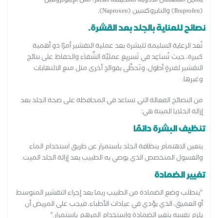
يُمكِنَ استعمالُ الأدوية المُخفِفة للألَم، مثل الإيبوبروفين
(Ibuprofen) والنابروكسين (Naproxen).
نصائح للعناية بالجلد بعد القشرة.
تُعد الرعاية السليمة للبشرة بعد عملية التقشير أمرًا ذو أهمية
كبيرة، حيث تُساعِد في تَسريِع عمليَّة الشِّفاء والحفاظ على نتائج
التقشير لفترةٍ أطول، وتَحظَّى بفوائدٍ أخرى مثل منع الالتهابات
وغيرها.
من النصائح الفعالة التي تساعد في المحافظة على صحة الجلد بعد
إزالة الخلايا الميتة هي:
تنظيف البشرة دائمًا
يتعين الاهتمام بنظافة الجلد باستمرار عن طريق استخدام الماء
والغسول المتخصص الذي يوصي به الطبيب بعد إزالة الجلد الميت.
تغيير الضمادة
"يتطلب وضع الضمادة من الطبيب ربما بعد إجراء التقشير المتوسط
أو العميق، الذي يؤدي في عيادات الأطباء، فيجب على المريض أن
يلزم نفسه بتغير الضمادة وإستخدام المرهم باستمرار."