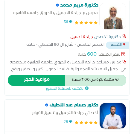
زائرًا بجامعة القاهرة لمدة أربع سنوات**، بالإضافة إلى **خمسة أعوام
دكتورة مريم محمد
كطبيب زائر** في مؤسسات طبية متخصصة، مما أتاح لي التعامل مع
مدرس م جراحة التجميل و الحروق جامعه القاهره
مختلف الحالات التجميلية والترميمية وفق أحدث المعايير الطبية.
56
أحمل **عضوية الكلية الملكية للجراحين (MRCS – Edinburgh)**،
وأسعى باستمرار إلى تطوير مهاراتي من خلال التدريب المستمر
دكتورة تخصص
جراحة تجميل
ومواكبة أحدث التقنيات العالمية في جراحات التجميل. أؤمن بأن نجاح
التجمع الخامس - شارع ال 90 الشمالي - خلف
التجمع
أي عملية تجميل لا يعتمد فقط على الجانب الجراحي، بل على الفهم
المستشفي الجوي
...
الدقيق لتناسق ملامح الوجه والجسم، ووضع خطة علاجية تناسب
600
سعر الكشف:
جنيه
احتياجات كل مريض للوصول إلى نتائج طبيعية وآمنة تحقق أعلى
مدرس مساعد جراحة التجميل و الحروق جامعه القاهره متخصصه
درجات الرضا.
في تجميل الانف شد الوجه والرقبة شد الجفون تكبير و تصغير ورفع
الثدي شد البطن شفط الدهون ونحت القوام نحت الجسم بتقنيات
مواعيد الحجز
متاحة بكرة من 7:00 مساءً
حديثة شد الذراعين والفخذين ترميم الثدي بعد الاستئصال علاج
الكشف باسبقية الحضور
التشوهات الخلقية و الاصابات ترميم الحروق والندبات جرحات اليد
والترميمية -حقن البوتوكس-حقن الفيلر-شد الوجة بالخيوط
دكتور حسام عبد اللطيف
أخصائي جراحة التجميل وتنسيق القوام
78