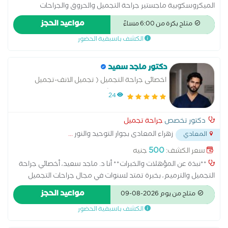
الميكروسكوبية ماجستير جراحة التجميل والحروق والجراحات
التعويضية والجراحات الميكروسكوبية مدرس مساعد جراحات التجميل
مواعيد الحجز
متاح بكرة من 6:00 مساءً
والحروق والجراحات التعويضية والجراحات الميكروسكوبية خبرة سبعة
الكشف باسبقية الحضور
سنوات فى مجال جراحات التجميل
دكتور ماجد سعيد
اخصائى جراحة التجميل ( تجميل الانف-تجميل
الجفون و الجبهه - شد الوجه- نحت و تنسيق
24
القوام)
دكتور تخصص
جراحة تجميل
زهراء المعادى بجوار التوحيد والنور
...
المعادي
500
سعر الكشف:
جنيه
**نبذة عن المؤهلات والخبرات** أنا د. ماجد سعيد، أخصائي جراحة
التجميل والترميم، بخبرة تمتد لسنوات في مجال جراحات التجميل
والعمليات الترميمية، مع اهتمام خاص بجراحات تجميل الوجه والأنف،
مواعيد الحجز
متاح من يوم 2026-08-09
وشد الوجه، ونحت القوام. بدأت مسيرتي المهنية في **مستشفى
الكشف باسبقية الحضور
الساحل التعليمي**، واكتسبت خبرة عملية واسعة من خلال العمل
في المستشفيات التعليمية والمراكز المتخصصة. كما عملت **طبيبًا