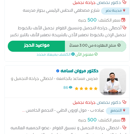
دكتور تخصص
جراحة تجميل
شارع مصطفي النحاس الرئيسي بجوار مدرسه
مدينة نصر
المنهل
...
500
سعر الكشف:
جنيه
أخصائي جراحة التجميل وتنسيق القوام تجميل الأنف بالخيوط
تجميل الإذن بالخيوط تصغير الأذن بالشريحة تصغير الأنف بالليزر تكبير
الخدود تكبير الذقن بالفيلر تكبير الصدر بالفيلر تكبير المؤخرة توريد
مواعيد الحجز
متاح النهاردة من 3:00 مساءً
الشفايف بالليزر ثقب الاذن حقن البلازما للوجه حقن البوتکس حقن
مفتوح الآن
الكشف بميعاد محدد
الدهون في الوجه حقن الفيلر خرم الأنف رفع الحواجب بالخيط زراعة
الأرداف زراعة الثدي زراعة الخدود زراعة السمانة زراعة الشعر شد الثدي
بالخيوط شد الجفون بالخيوط شد الرقبة بالخيط شد الوجه بالخيوط
دكتور مروان اسامه
شد الوجه بالليزر علاج آثار الحروق علاج الشفة الارنبية علاج الكيس
مدرس مساعد بالجامعه - اخصائي جراحة التجميل و
الدهني علاج عين السمكة عمل الغمازات عمليات تجميل الأنف
الإصلاح
86
عمليات تجميل المهبل عملية تجميل الأذن عملية تصغير الذقن
عملية تصغير الشفايف عملية تكبير الثدي عملية تكبير الذقن عملية
دكتور تخصص
جراحة تجميل
شد الثدي عملية شد الجبهة عملية شد الرقبة عملية شد الوجه
عياده ب - مول اوزون الطبي - التجمع الخامس
...
التجمع
فراكشنال ليزر فيلر الشفايف كولاجين للبشرة ميزوثيرابي للوجه
500
سعر الكشف:
جنيه
- اخصائي جراحة التجميل و تنسيق القوام -عضو الجمعيه العالميه