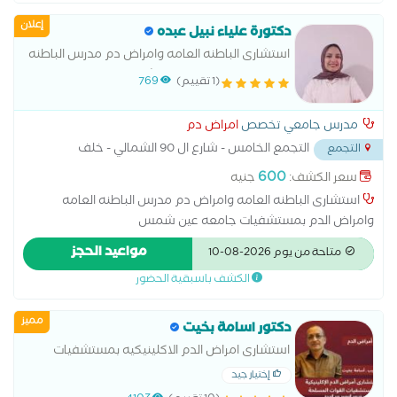
بروتوكولات العلاج الحديثة
إعلان
دكتورة علياء نبيل عبده
استشارى الباطنه العامه وامراض دم مدرس الباطنه
العامه وامراض الدم بمستشفيات جامعه عين
(1 تقييم)
769
شمس
مدرس جامعي تخصص
امراض دم
التجمع الخامس - شارع ال 90 الشمالي - خلف
التجمع
المستشفي الجوي
...
600
سعر الكشف:
جنيه
استشارى الباطنه العامه وامراض دم مدرس الباطنه العامه
وامراض الدم بمستشفيات جامعه عين شمس
مواعيد الحجز
متاحة من يوم 2026-08-10
الكشف باسبقية الحضور
مميز
دكتور اسامة بخيت
استشارى امراض الدم الاكلينيكيه بمستشفيات
القوات المسلحة
إختيار جيد