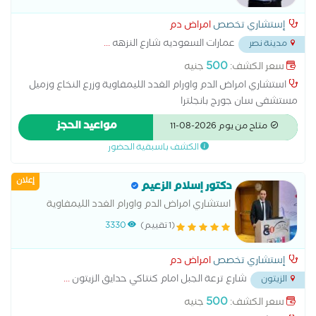
إستشاري تخصص
امراض دم
عمارات السعوديه شارع النزهه
...
مدينة نصر
500
سعر الكشف:
جنيه
استشاري امراض الدم واورام الغدد الليمفاوية وزرع النخاع وزميل
مستشفى سان جورج بانجلترا
مواعيد الحجز
متاح من يوم 2026-08-11
الكشف باسبقية الحضور
إعلان
دكتور إسلام الزعيم
استشاري امراض الدم واورام الغدد الليمفاوية
(1 تقييم)
3330
إستشاري تخصص
امراض دم
شارع ترعة الجبل امام كنتاكي حدايق الزيتون
...
الزيتون
500
سعر الكشف:
جنيه