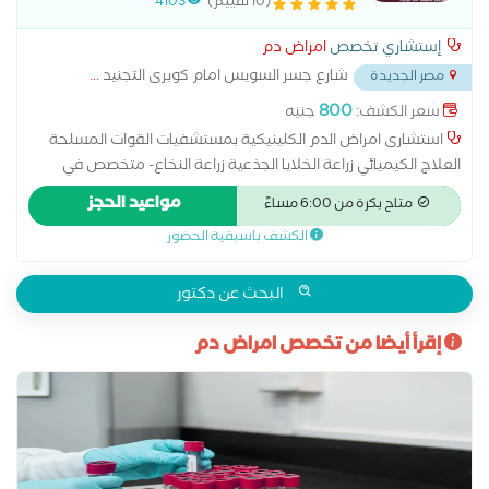
(10 تقييم)
4103
إستشاري تخصص
امراض دم
شارع جسر السويس امام كوبرى التجنيد
...
مصر الجديدة
800
سعر الكشف:
جنيه
استشارى امراض الدم الكلينيكية بمستشفيات القوات المسلحة
العلاج الكيميائي زراعة الخلايا الجذعية زراعة النخاع- متخصص في
جميع حالات امراض الدم والانيميا ونقص المناعه والنزيف والتجلط
مواعيد الحجز
متاح بكرة من 6:00 مساءً
زياده كرات الدم الحمراء والصفاءح الدمويه _ وتكسير المناعي
الكشف باسبقية الحضور
لمكونات الدم - حالات سرطان الدم
البحث عن دكتور
إقرأ أيضا من تخصص امراض دم