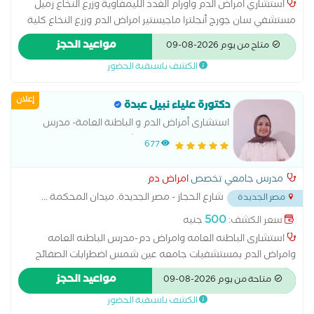
استشاري امراض الدم واورام الغدد الليمفاوية وزرع النخاع زميل
مستشفي سان جورج أنجلترا ماجيستير امراض الدم وزرع النخاع كلية
الطب جامعة عين شمس دكتوراة أمراض الدم وزرع النخاع
مواعيد الحجز
متاح من يوم 2026-08-09
الكشف باسبقية الحضور
إعلان
دكتورة علياء نبيل عبدة
استشارى أمراض الدم و الباطنة العامة- مدرس
بكلية طب جامعة عين شمس
677
مدرس جامعي تخصص
امراض دم
شارع الحجاز - مصر الجديدة. ميدان المحكمة
...
مصر الجديدة
500
سعر الكشف:
جنيه
استشارى الباطنه العامه وامراض دم-مدرس الباطنه العامه
وامراض الدم بمستشفيات جامعه عين شمس اضطرابات الصفائح
الدموية، أمراض النزيف والتجلط، وأورام الدم مثل اللوكيميا
مواعيد الحجز
متاحة من يوم 2026-08-09
والليمفوما. قراءة وتحليل فحوصات الدم المعملية متابعة حالات نقل
الكشف باسبقية الحضور
الدم التعامل مع حالات نقص المناعة المرتبطة بالدم استخدام