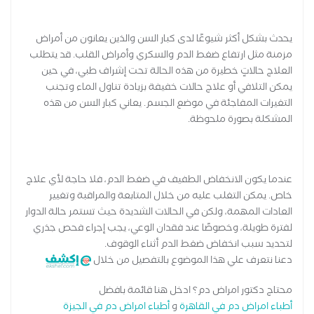
يحدث بشكل أكثر شيوعًا لدى كبار السن والذين يعانون من أمراض
مزمنة مثل ارتفاع ضغط الدم والسكري وأمراض القلب. قد يتطلب
العلاج حالاتٍ خطيرة من هذه الحالة تحت إشراف طبي، في حين
يمكن التلافي أو علاج حالات خفيفة بزيادة تناول الماء وتجنب
التغيرات المفاجئة في موضع الجسم. يعاني كبار السن من هذه
المشكلة بصورة ملحوظة.
عندما يكون الانخفاض الطفيف في ضغط الدم، فلا حاجة لأي علاج
خاص. يمكن التغلب عليه من خلال المتابعة والمراقبة وتغيير
العادات المهمة، ولكن في الحالات الشديدة حيث تستمر حالة الدوار
لفترة طويلة، وخصوصًا عند فقدان الوعي، يجب إجراء فحص جذري
لتحديد سبب انخفاض ضغط الدم أثناء الوقوف.
دعنا نتعرف علي هذا الموضوع بالتفصيل من خلال
محتاج دكتور امراض دم؟ ادخل هنا قائمة بافضل
أطباء امراض دم في القاهرة
و
أطباء امراض دم في الجيزة