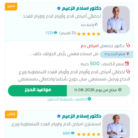
مميز
دكتور اسلام الزعيم
اخصائي أمراض الدم وأورام الدم واورام الغدد
الليمفاوية وزرع النخاع.زميل مستشفى سان جورج
إختيار جيد
بأنجلترا
(31 تقييم)
7231
دكتور تخصص
امراض دم
ش اسماء فهمي بأرض الجولف خلف
...
مصر الجديدة
500
سعر الكشف:
جنيه
اخصائي أمراض الدم وأورام الدم وأورام الغدد الليمفاوية وزرع
النخاع وزميل مستشفي سان جورج بأنجلترا واخصائي بمستشفي
المعادي العسكري
مواعيد الحجز
متاح من يوم 2026-08-11
الكشف باسبقية الحضور
إعلان
دكتور إسلام الزعيم
استشاري امراض الدم واورام الغدد الليمفاوية وزرع
النخاع زميل مستشفى سان جورج بانجلترا
686