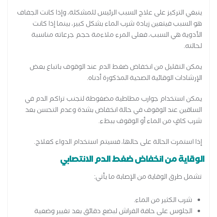
ينبغي التركيز على علاج السبب الرئيس للمشكلة، وإذا كانت الجفاف
هو السبب فيتعين زيادة شرب الماء بشكل كبير، بينما إذا كانت
الأدوية هي السبب، فعلى المرء ملاءمة حجم جرعاته مناسبة
لحالته.
يمكن التقليل من انخفاض ضغط الدم عند الوقوف باتباع بعض
الإرشادات الوقائية الصحية المذكورة أدناه.
يمكن استخدام جوارب مطاطية مضغوطة لتجنب تراكم الدم في
الساقين عند الوقوف في حالة انخفاض بشدة وعدم التحسن بعد
شرب كافٍ من الماء أو الوقوف ببطء.
إذا استمرت الحالة على حالها، فسيتم استخدام الدواء كعلاج.
الوقاية من انخفاض ضغط الدم الانتصابي
تشمل طرق الوقاية من الإصابة ما يأتي:
شرب الكثير من الماء.
الجلوس على حافة الفراش لبضع دقائق بعد تغيير وضعية