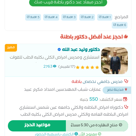
احجز ميعاد عند دكتور باطنة قريب منك
المراجع:
Ref#:5
Ref#:4
Ref#:3
Ref#:2
Ref#:1
Ref#:6
احجز عند أفضل دكتور باطنة
مميز
دكتور وليد عبد الله
استشاري ومدرس امراض الكلى بكليه الطب للقوات
المسلحة رئيس قسم الكلي بالمستشفيات
(17 تقييم)
2763
العسكرية
مدرس جامعي تخصص
باطنة
عمارات شباب المهندسين امتداد مكرم عبيد
مدينة نصر
خلف سيتي ستارز فوق كشري سيد حنفي
...
550
سعر الكشف:
جنيه
دكتوراه امراض الباطنه والكلي جامعه عين شمس استشاري
امراض الباطنه العامه والكلي مدرس امراض الكلى بكليه الطب
للقوات المسلحه خدمات العيادة متابعه مرضي السكر والضغط
مواعيد الحجز
متاح النهاردة من 5:30 مساءً
والقصور الكلوي والفشل الكلوي المزمن وأمراض الكلي المناعيه
مفتوح الآن
الكشف باسبقية الحضور