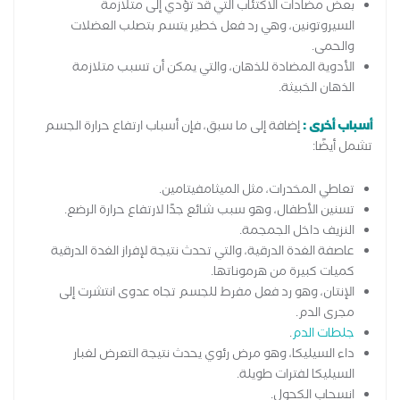
بعض مضادات الاكتئاب التي قد تؤدي إلى متلازمة
السيروتونين، وهي رد فعل خطير يتسم بتصلب العضلات
والحمى.
الأدوية المضادة للذهان، والتي يمكن أن تسبب متلازمة
الذهان الخبيثة.
أسباب أخرى :
إضافة إلى ما سبق، فإن أسباب ارتفاع حرارة الجسم
تشمل أيضًا:
تعاطي المخدرات، مثل الميثامفيتامين.
تسنين الأطفال، وهو سبب شائع جدًا لارتفاع حرارة الرضع.
النزيف داخل الجمجمة.
عاصفة الغدة الدرقية، والتي تحدث نتيجة لإفراز الغدة الدرقية
كميات كبيرة من هرموناتها.
الإنتان، وهو رد فعل مفرط للجسم تجاه عدوى انتشرت إلى
مجرى الدم.
جلطات الدم
.
داء السيليكا، وهو مرض رئوي يحدث نتيجة التعرض لغبار
السيليكا لفترات طويلة.
انسحاب الكحول.