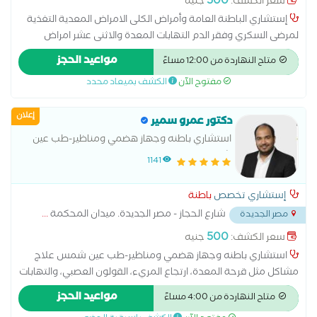
500
سعر الكشف:
جنيه
إستشاري الباطنة العامة وأمراض الكلى الامراض المعدية التغذية
لمرضى السكري وفقر الدم التهابات المعدة والاثنى عشر امراض
الباطنة العامة امراض الجهاز الهضمي امراض ضغط الدم تشخيص
مواعيد الحجز
متاح النهاردة من 12:00 مساءً
وعلاج حالات ارتجاع المريء سونار على البطن والحوض علاج
مفتوح الآن
الكشف بميعاد محدد
الكوليسترول
إعلان
دكتور عمرو سمير
استشاري باطنه وجهاز هضمي ومناظير-طب عين
شمس
1141
إستشاري تخصص
باطنة
شارع الحجاز - مصر الجديدة. ميدان المحكمة
...
مصر الجديدة
500
سعر الكشف:
جنيه
استشاري باطنه وجهاز هضمي ومناظير-طب عين شمس علاج
مشاكل مثل قرحة المعدة، ارتجاع المريء، القولون العصبي، والتهابات
الأمعاء. التعامل مع أمراض الكبد مثل الدهون على الكبد أو الالتهاب
مواعيد الحجز
متاح النهاردة من 4:00 مساءً
الكبدي. تشخيص حالات النزيف أو الألم في البطن