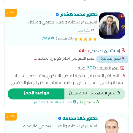
والزلال البولي مرضي النقرس المصاحب لأمراض الكلي مرضي ارتفاع
ضغط الدم
مميز
دكتور محمد هشام
استشاري الباطنه وجهااز هضمي ومناظير
إختيار جيد
(28 تقييم)
7149
إستشاري تخصص
باطنة
جسر السويس امام كوبري التجنيد
...
مصر الجديدة
700
سعر الكشف:
جنيه
, الامراض المعدية , التغذية لمرضى السكري وفقر الدم , التهابات
المعدة والاثنى عشر , امراض الباطنة العامة , امراض الجهاز الهضمي ,
امراض ضغط الدم , تشخيص وعلاج حالات ارتجاع المريء , سونار على
مواعيد الحجز
متاح النهاردة من 2:00 مساءً
البطن والحوض , علاج الكوليسترول ,
مفتوح الآن
الكشف باسبقية الحضور
إعلان
دكتور خالد سلامه
استشاري الباطنة والجهاز الهضمي والكبد و