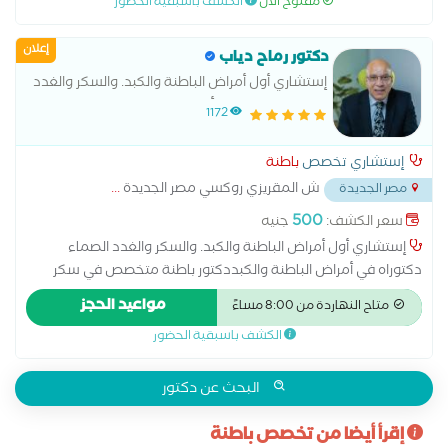
مفتوح الآن
الكشف باسبقية الحضور
إعلان
دكتور رماح دياب
إستشاري أول أمراض الباطنة والكبد. والسكر والغدد
الصماء دكتوراه في أمراض الباطنة والكبد
1172
إستشاري تخصص
باطنة
ش المقريزي روكسي مصر الجديدة
...
مصر الجديدة
500
سعر الكشف:
جنيه
إستشاري أول أمراض الباطنة والكبد. والسكر والغدد الصماء
دكتوراه في أمراض الباطنة والكبددكتور باطنة متخصص في سكر
وغدد صماء بالغين، جهاز هضمي ومناظير بالغين، باطنة عامة،
مواعيد الحجز
متاح النهاردة من 8:00 مساءً
حساسية ومناعة بالغين و جهاز هضمي ومناظير اطفال
الكشف باسبقية الحضور
البحث عن دكتور
إقرأ أيضا من تخصص باطنة