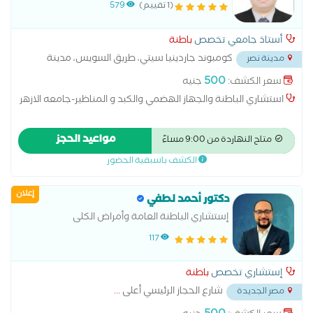
المناظير-جامعه الازهر
(1 تقييم)
579
أستاذ جامعي تخصص
باطنة
كومبوند جاردينيا سيتي، طريق السويس، مدينة
مدينة نصر
نصر
...
500
سعر الكشف:
جنيه
استشاري الباطنة والجهاز الهضمي والكبد و المناظير-جامعه الازهر
مواعيد الحجز
متاح النهاردة من 9:00 مساءً
الكشف باسبقية الحضور
إعلان
دكتور أحمد لطفي
إستشاري الباطنة العامة وأمراض الكلى
117
إستشاري تخصص
باطنة
شارع الحجاز الرئيسي أعلى
...
مصر الجديدة