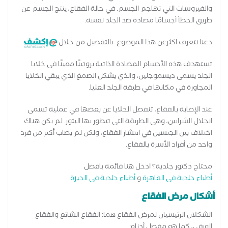
والفيروسات التي تهاجم الجسم. في حالة الفقاع، ينتج الجسم عن
طريق الخطأ أجسامًا مضادة ضد الجلد نفسه.
دعنا نتعرف اكثرعن هذا الموضوع بالتفصيل من خلال
تستهدف هذه الأجسام المضادة الذاتية بروتينًا معينًا في خلايا
الجلد يسمى ديسموجلين، والذي يشكل الصمغ الذي يبقي الخلايا
المجاورة في مكانها في طبقة الجلد العليا.
عند الإصابة بالفقاع، تنفصل الخلايا عن بعضها في عملية تسمى
انحلال الشرايين، وهي الطريقة التي تتطور بها البثور. لم يكن هناك
اختلاف بين الجنسين في انتشار الفقاع، ولكن لم يصاب أكثر من فرد
واحد من أفراد الأسرة بالفقاع.
محتاج دكتور جلدية؟ ادخل هنا قائمة بافضل
أطباء جلدية في القاهرة
و
أطباء جلدية في الجيزة
أشكال مرض الفقاع
الشكلان الرئيسيان لمرض الفقاع هما: الفقاع الشائع والفقاع
الورقي، كما هو مفصل أدناه: