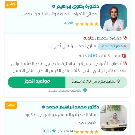
إعلان
دكتورة رضوى إبراهيم
أخصائي الأمراض الجلدية والتناسلية والتجميل
43
دكتورة تخصص
جلدية
شارع الحجاز الرئيسي أعلى
...
مصر الجديدة
500
سعر الكشف:
جنيه
أخصائي الأمراض الجلدية والتناسلية والتجميل علاج الصلع الوراثى
علاج الطفح الجلدي علاج الكَلَف علاج الكيس الدهني علاج النمش
علاج سقوط الشعر للسيدات علاج عين السمكة علاج فطريات
مواعيد الحجز
متاحة بكرة من 12:00 مساءً
الاظافر عمل الغمازات امراض تناسلية الكي الكهربائي علاج آثار الحروق
الكشف بميعاد محدد
علاج الإكزيما
مميز
دكتور محمد ابراهيم محمد
استاذ الجلدية و التناسليه و اامراض الذكوره
إختيار جيد
(14 تقييم)
3002