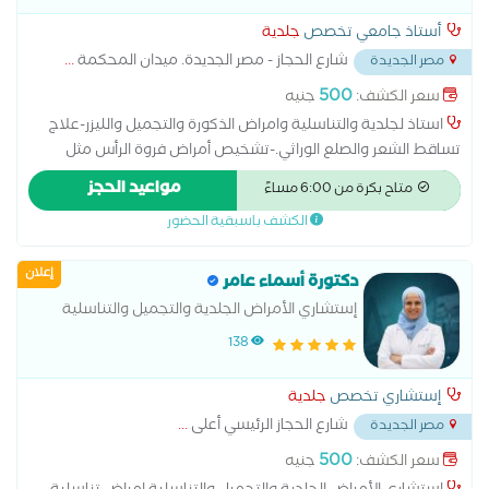
أستاذ جامعي تخصص
جلدية
شارع الحجاز - مصر الجديدة. ميدان المحكمة
...
مصر الجديدة
500
سعر الكشف:
جنيه
استاذ لجلدية والتناسلية وامراض الذكورة والتجميل والليزر-علاج
تساقط الشعر والصلع الوراثي.-تشخيص أمراض فروة الرأس مثل
القشرة والالتهابات.-تقديم خطط علاج دوائية أو تجميلية-العنايه
مواعيد الحجز
متاح بكرة من 6:00 مساءً
بالبشره والشعر -حقن الميزوثيرابي والبلازما-والخلايا الجذعية للشعر
الكشف باسبقية الحضور
والبشره-حقن الهالات السوداء بالبلازما والميزوثيرابي حقن الشفايف
التوريد-حقن البوتكس والفيلر-جميع جراحات الجلد ازاله وتنظيف
إعلان
الخراج ،ازاله الكيس الدهني ، ازاله الاظافر ،ازاله الزوائد الجلديه ، ازاله
دكتورة أسماء عامر
السنط والثالول-والديرما بن
إستشاري الأمراض الجلدية والتجميل والتناسلية
138
إستشاري تخصص
جلدية
شارع الحجاز الرئيسي أعلى
...
مصر الجديدة
500
سعر الكشف:
جنيه