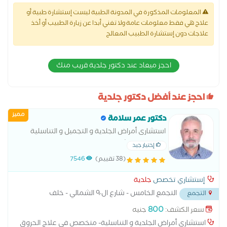
المعلومات المذكورة في المدونة الطبية ليست إستشارة طبية أو
علاج هي فقط معلومات عامة ولا تغني أبدا عن زيارة الطبيب أو أخذ
علاجات دون إستشارة الطبيب المعالج
احجز ميعاد عند دكتور جلدية قريب منك
احجز عند أفضل دكتور جلدية
مميز
دكتور عمر سلامة
استشارى أمراض الجلدية و التجميل و التناسلية
-جامعة عين شمس
إختيار جيد
(38 تقييم)
7546
إستشاري تخصص
جلدية
التجمع الخامس - شارع ال٩٠ الشمالي - خلف
التجمع
المستشفي الجوي
...
800
سعر الكشف:
جنيه
استشاري أمراض الجلدية و التناسلية- متخصص في علاج الحروق