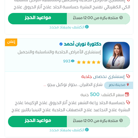
إستشاري الأمراض الجلدية والتجميل والتناسلية امراض تناسلية
الكي الكهربائي تفتيح البشرة حساسية الجلد علاج آثار الحروق علاج
الإكزيما علاج البشرة علاج التجاعيد علاج التصبغات الجلدية علاج
مواعيد الحجز
متاحة بكرة من 12:00 مساءً
التينيا علاج الصدفية علاج الصلع علاج الصلع الوراثى علاج الطفح
الكشف بميعاد محدد
الجلدي علاج الكَلَف علاج الكيس الدهني علاج النمش علاج سقوط
الشعر للسيدات علاج عين السمكة علاج فطريات الاظافر عمل
إعلان
الغمازات
دكتورة نوران أحمد
إستشاري الأمراض الجلدية والتناسلية والتجميل
993
إستشاري تخصص
جلدية
شارع الطيران ـ بجوار توكيل بيچو
...
مدينة نصر
500
سعر الكشف:
جنيه
حساسية الجلد زراعة الشعر علاج آثار الحروق علاج الإكزيما علاج
البشرة علاج التجاعيد علاج التصبغات الجلدية علاج التينيا بالليزر علاج
الصدفية علاج الصلع علاج الصلع الوراثى علاج الطفح الجلدي علاج
مواعيد الحجز
متاحة بكرة من 12:00 مساءً
الكَلَف علاج الكيس الدهني علاج النمش علاج سقوط الشعر
الكشف بميعاد محدد
للسيدات علاج عين السمكة علاج فطريات الاظافر عمل الغمازات