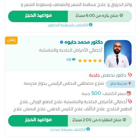
واثار الحروق و علاج تساقط الشعر والتقصف وسقوط الشعر و
الأكزيما وعلاج حساسية الجلد - وازالة الزوائد الجلدية بالكى و
مواعيد الحجز
متاح بكرة من 6:00 مساءً
متخصص فى جميع الخدمات التجميلية الفيلر و البوتكس و البلازما
الكشف باسبقية الحضور
والميزوثيرابى استشاري الجلدية و التناسلية بمستشفى الكهرباء و
مستشفى تبارك و مستشفى المواساة بالجبيل الصناعية بالسعودية
إعلان
دكتور محمد حابوه
أخصائي الأمراض الجلدية والتناسلية
118
دكتور تخصص
جلدية
شارع مصطفي النحاس الرئيسي بجوار مدرسه
مدينة نصر
المنهل
...
500
سعر الكشف:
جنيه
أخصائي الأمراض الجلدية والتناسلية علاج الصلع الوراثى علاج
الطفح الجلدي علاج الكَلَف علاج الكيس الدهني علاج النمش علاج
سقوط الشعر للسيدات علاج عين السمكة علاج فطريات الاظافر عمل
مواعيد الحجز
متاح النهاردة من 2:00 مساءً
الغمازات
الكشف بميعاد محدد