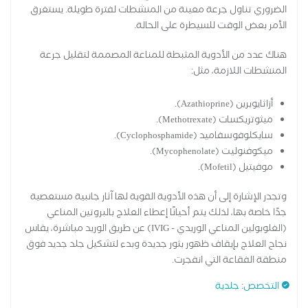
الضروري تناول جرعة معينة من المنشطات لفترة طويلة. يستغرق
الأمر بعض الوقت للسيطرة على الحالة.
هناك عدد من الأدوية المثبطة للمناعة المصممة لتقليل جرعة
المنشطات اللازمة، مثل:
أزاثايوبرين (Azathioprine).
ميثوتريكسات (Methotrexate).
سايكلوفوسفاميد (Cyclophosphamide).
ميكوفنوليت (Mycophenolate).
موفيتيل (Mofetil).
وتجدر الإشارة إلى أن هذه الأدوية القوية لها آثار جانبية مستعصية
جدًا خاصة بها، لذلك يتم أحيانًا إعطاء العلاج بالبروتين المناعي
(الغلوبولين المناعي الوريدي - IVIG) عن طريق الوريد مباشرة، يقاس
نجاح العلاج بإيقاف ظهور بثور جديدة وبدء لتشكيل جلد جديد فوق
منطقة الفقاعة التي انفجرت.
التخصص
:
جلدية