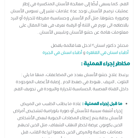
الفم، كما يسعى أيضًا إلى معالجة الأسنان المتكسرة في إطار
عمليات ترميم الأسنان.توجد عدة علامات تشير إلى تسوس الأسنان
وضرورة حشوها، مثل ألم الأسنان وحساسية مفرطة للحرارة أو البرد
بالاضافه الى تورم في اللثة أو الرقبة تعرف فى هذا المقال على
معلومات هامة عن حشو الأسنان وتلبيس الأسنان .
محتاج دكتور اسنان؟ ادخل هنا قائمة بافضل
أطباء اسنان في القاهرة
و
أطباء اسنان في الجيزة
مخاطر إجراء العملية :
يرتبط علاج حشو الأسنان بعدد من المضاعفات، منها ما يلي :
التلوث , النزيف , هبوط في ضغط الدم , إصابة الأعصاب الموجودة
داخل القناة العصبية ,الحساسية للحرارة والبرودة في تجويف الفم.
ما قبل إجراء العملية :
عادة ما يطلب الطبيب من المريض
إجراء أشعة سينية للأسنان أو صورة بانورامية لتشخيص أمراض
الأسنان بدقة.يتم إعطاء المضادات الحيوية لبعض الأشخاص
الذين يكونون عرضة لخطر التهاب الشغاف، مثل الذين لديهم
صمامات صناعية والمرضى الذين خضعوا لزراعة القلب، قبل