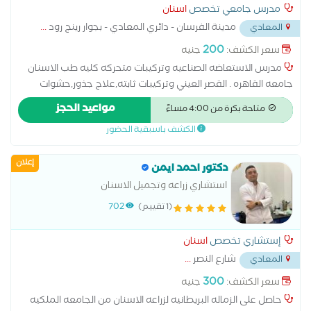
تركيبات اسنان، اسنان مسنين، اشعة
مدرس جامعي تخصص
اسنان
مدينة الفرسان - دائري المعادي - بجوار رينج رود
...
المعادي
200
سعر الكشف:
جنيه
مدرس الاستعاضه الصناعيه وتركيبات متحركه كليه طب الاسنان
جامعه القاهره . القصر العيني وتركيبات ثابته,علاج جذور,حشوات
علاجيه وتجميله ,اسنان اطفال,اسنان مسنين,اسنان بالغين,زراعه
مواعيد الحجز
متاحة بكرة من 4:00 مساءً
اسنان,خلع,اشعه الاسنان استشاري حشوات وتجميل الأسنان،
الكشف باسبقية الحضور
متخصص في تشخيص وعلاج تسوس الأسنان وإعادة تأهيلها
باستخدام أحدث تقنيات الحشوات التجميلية للحفاظ على الأسنان
إعلان
الطبيعية واستعادة وظيفتها ومظهرها الجمالي. يقدم خدمات
دكتور احمد ايمن
حشوات الأسنان التجميلية (الكومبوزيت)، وعلاج التسوس، واستبدال
استشاري زراعه وتجميل الاسنان
الحشوات القديمة، وعلاج حساسية الأسنان، وترميم الأسنان
(1 تقييم)
702
المكسورة أو المتآكلة، وإعادة بناء الأسنان بعد علاج العصب، مع
الحرص على استخدام مواد عالية الجودة وتقنيات حديثة تضمن
إستشاري تخصص
اسنان
المتانة والمظهر الطبيعي. يحرص على تقديم رعاية دقيقة تبدأ
شارع النصر
...
المعادي
بالفحص والتشخيص ووضع خطة علاجية تناسب كل حالة، مع
الاهتمام براحة المريض، والحفاظ على صحة الأسنان، وتحقيق
300
سعر الكشف:
جنيه
ابتسامة صحية وجميلة تدوم لأطول فترة
حاصل على الزماله البريطانيه لزراعه الاسنان من الجامعه الملكيه