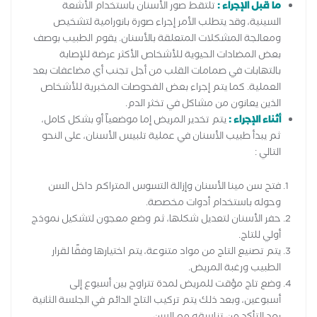
ما قبل الإجراء :
تلتقط صور الأسنان باستخدام الأشعة
السينية، وقد يتطلب الأمر إجراء صورة بانورامية لتشخيص
ومعالجة المشكلات المتعلقة بالأسنان. يقوم الطبيب بوصف
بعض المضادات الحيوية للأشخاص الأكثر عرضة للإصابة
بالتهابات في صمامات القلب من أجل تجنب أي مضاعفات بعد
العملية. كما يتم إجراء بعض الفحوصات المخبرية للأشخاص
الذين يعانون من مشاكل في تخثر الدم.
أثناء الإجراء :
يتم تخدير المريض إما موضعياً أو بشكل كامل،
ثم يبدأ طبيب الأسنان في عملية تلبيس الأسنان، على النحو
التالي :
فتح سن مينا الأسنان وإزالة التسوس المتراكم داخل السن
وحوله باستخدام أدوات مخصصة.
حفر الأسنان لتعديل شكلها، ثم وضع معجون لتشكيل نموذج
أولي للتاج.
يتم تصنيع التاج من مواد متنوعة، يتم اختيارها وفقًا لقرار
الطبيب ورغبة المريض.
وضع تاج مؤقت للمريض لمدة تتراوح بين أسبوع إلى
أسبوعين، وبعد ذلك يتم تركيب التاج الدائم في الجلسة الثانية