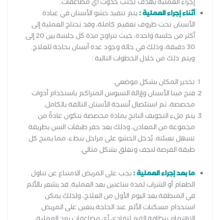
إجراء العملية بهدف تجنب حدوث أي مضاعفات.
أثناء إجراء العملية :
يتم تنفيذ حشو الأسنان في عيادة
الأسنان تحت ظروف تعقيم كاملة، وقد تحتاج العملية إلى
أكثر من جلسة واحدة، حيث تتراوح مدة كل جلسة بين 20 إلى
30 دقيقة، وذلك في حالة وجود عدة أسنان بحاجة للعلاج.
ويتم ذلك من خلال الخطوات التالية :
تخدير المكان بشكل موضعي.
فتح مينا الأسنان وإزالة التسوس المتراكم باستخدام أدوات
مخصصة، ثم استئصال أنسجة الأسنان التالفة بالكامل.
يتم ملء التجويف الناتج بمادة مخصصة تتكون عادةً من
مجموعة من المعادن، وذلك بعد حفر طبقات السن بطريقة
تسهل تعبئته. يُدخل الحشو على مراحل ببطء، مما يمنح كل
طبقة الفرصة لتجف وتغلق بشكل مثالي.
ما بعد إجراء العملية :
يجب على المريض الامتناع عن تناول
الطعام أو الشراب لمدة ساعتين بعد العملية. قد يشعر بالألم
في المنطقة بعد اليوم الأول من العلاج، ولذلك يمكن
استخدام مسكنات الألم عند الحاجة.يتعين على المريض
الاهتمام بنظافة الفم لتفادي أي مضاعفات بعد العملية،