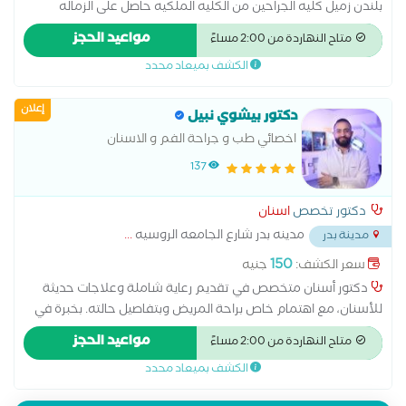
بلندن زميل كليه الجراحين من الكليه الملكيه حاصل على الزماله
البريطانيه لزراعه الاسنان من الجامعه الملكيه بلندن زميل كليه
مواعيد الحجز
متاح النهاردة من 2:00 مساءً
الجراحين من الكليه الملكيه
الكشف بميعاد محدد
إعلان
دكتور بيشوي نبيل
اخصائي طب و جراحة الفم و الاسنان
137
دكتور تخصص
اسنان
مدينه بدر شارع الجامعه الروسيه
...
مدينة بدر
150
سعر الكشف:
جنيه
دكتور أسنان متخصص في تقديم رعاية شاملة وعلاجات حديثة
للأسنان، مع اهتمام خاص براحة المريض وبتفاصيل حالته. بخبرة في
طب الأسنان التجميلي، وتركيب الزرعات وعلاج الجذور وتنظيف
مواعيد الحجز
متاح النهاردة من 2:00 مساءً
الأسنان والعناية باللثة. يحرص الدكتور على تقديم تجربة علاج مريحة
الكشف بميعاد محدد
وآمنة باستخدام أحدث التقنيات، بهدف تحسين صحة الفم وتعزيز
الثقة بالابتسامة. لحجز موعد، نرحب بك في أي وقت للحصول على