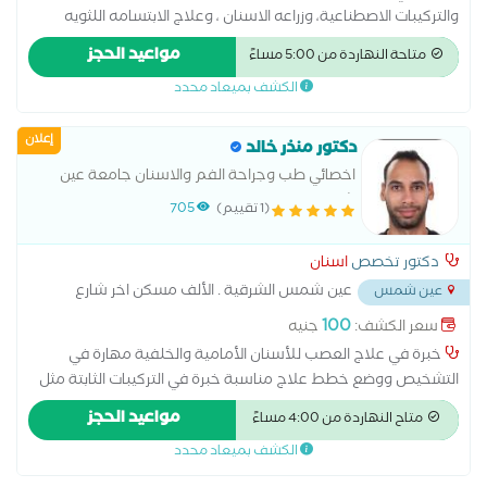
والتركيبات الاصطناعية، وزراعه الاسنان ، وعلاج الابتسامه اللثويه
بكالوريوس طب الفم والاسنان جامعه الازهر خبره 15 عام ماجيستير
مواعيد الحجز
متاحة النهاردة من 5:00 مساءً
زراعه الاسنان دبلومه Botox and fillers injections
الكشف بميعاد محدد
إعلان
دكتور منذر خالد
اخصائي طب وجراحة الفم والاسنان جامعة عين
شمس
(1 تقييم)
705
دكتور تخصص
اسنان
عين شمس الشرقية . الألف مسكن اخر شارع
عين شمس
البن البرازيلى ١١ ش عبد المحسن الوسيمى تقاطع شارع الانتاج اعلى
100
سعر الكشف:
جنيه
البان المغربى . امام ماركت اولاد محمود
...
خبرة في علاج العصب للأسنان الأمامية والخلفية مهارة في
التشخيص ووضع خطط علاج مناسبة خبرة في التركيبات الثابتة مثل
التيجان والجسور خبرة في التركيبات المتحركة والأطقم الجزئية
مواعيد الحجز
متاح النهاردة من 4:00 مساءً
والكاملة إجراء جميع أنواع الحشوات التجميلية والعلاجية خبرة في
الكشف بميعاد محدد
خلع الأسنان البسيط والجراحي الاهتمام براحة المريض وجودة العلاج
خبرة في طب أسنان الأطفال والتعامل مع الأطفال تقديم رعاية