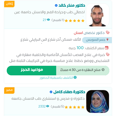
إعلان
وقائية وعلاجية عالية الجودة تطوير مستمر للمهارات ومواكبة
دكتور منذر خالد
التقنيات الحديثة
اخصائي طب وجراحة الفم والاسنان جامعة عين
شمس
(1 تقييم)
27
دكتور تخصص
اسنان
الألف مسكن آخر شارع البن البرازيلي شارع
جسر السويس
عبدالمحسن المسيمي تقاطع شارع الإنتاج اعلي ألبان المغربي
...
100
سعر الكشف:
جنيه
خبرة في علاج العصب للأسنان الأمامية والخلفية مهارة في
التشخيص ووضع خطط علاج مناسبة خبرة في التركيبات الثابتة مثل
التيجان والجسور خبرة في التركيبات المتحركة والأطقم الجزئية
مواعيد الحجز
متاح النهاردة من 4:30 مساءً
والكاملة إجراء جميع أنواع الحشوات التجميلية والعلاجية خبرة في
الكشف باسبقية الحضور
خلع الأسنان البسيط والجراحي الاهتمام براحة المريض وجودة العلاج
خبرة في طب أسنان الأطفال والتعامل مع الأطفال تقديم رعاية
مميز
وقائية وعلاجية عالية الجودة تطوير مستمر للمهارات ومواكبة
دكتورة صفاء كامل
التقنيات الحديثة
دكتوراه و مدرس و استشاري طب الاسنان جامعه
القاهرهدكتورة اسنان متخصص في اسنان بالغين،
(5 تقييم)
2332
اسنان اطفال، حشو وعلاج الجذور والاعصاب،