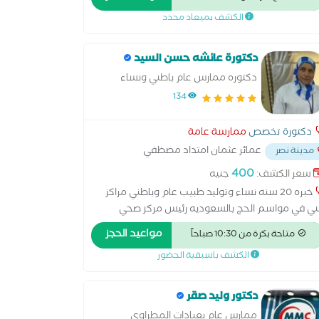
ا لزم الأمر يسعدنا خدمتكم ونتمني ان نكون عند حسن
الكشف بميعاد محدد
نكم
دكتورة عائشه حسن السيد
دكتوره ممارس عام باطني ونساء
134
دكتورة تخصص
ممارسة عامة
عمائر عثمان امتداد مصظفي
مدينة نصر
حاس
...
400
سعر الكشف:
جنيه
خبره 20 سنه نساء وتوليد طبيب عام وباطني مراكز
ي في مواسم الحج بالسعوديه رئيس مركز صحي
سلوي من 200الي 2007 يوجد سونار بالعياده بجانب
مواعيد الحجز
متاحة بكرة من 10:30 صباحاً
كشف الاستشاره بعد الكسف اول مره مجانيه العياده
الكشف باسبقية الحضور
 من 10 صباحا حتي 8 مساء
دكتور وليد صقر
ممارس عام بعيادات المطراوي