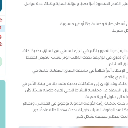
 القدم المتضررة أمرًا صعبًا ومؤلمًا للغاية.وهناك عدة عوامل
ى أسطح صلبة وخشنة جدًا أو غير مستوية.
كل مفرط.
نوار
ب الوتر هو الشعور بالألم في الجزء السفلي من الساق، تحديدًا خلف
 أو تمزق في الوتر.قد يحدث التهاب الوتر بسبب التعرض لضغط
لق السلالم.
 الإجهاد أمراً شائعاً في منطقة الساق السفلية، خاصة في
: الجري والقفز.
ذلك، وقد تؤدي إلى مشكلات صحية متعددة، من بينها الألم في
: الابتعاد عن ممارسة النشاط البدني لفترة طويلة نسبيًا، كأن
ه الى تناول أدوية معينة.
 حيث يمكنك رؤية الأوعية الدموية بوضوح في القدمين، وتظهر
ًا عند الوقوف لفترات طويلة.تحدث هذه الحالة عادةً لدى
امات لديهم ضعيفة بشكل كبير.