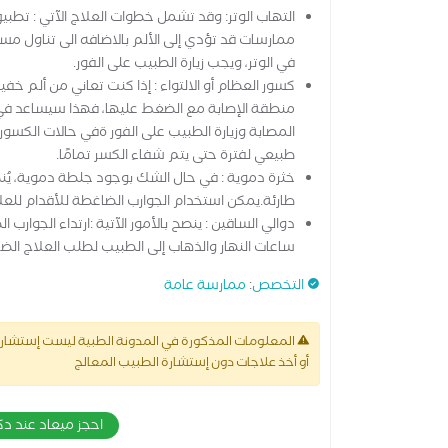
التهاب الوتر: وقد تشمل خطوات العلاج الآتي : تطبيق
ممارسات قد تؤدي إلى الألم بالاضافه الى تناول مسكن
في الوتر، ويجب زيارة الطبيب على الفور.
كسور العظام أو الالتواء : إذا كنت تعاني من ألم خ
منطقة الإصابة مع الضغط عليها، فهذا سيساعد في تخ
المصابة وزيارة الطبيب على الفور ةفي حالات الكس
طبيعي لفترة حتى يتم شفاء الكسر تمامًا.
خثرة دموية : في حال الشك بوجود جلطة دموية، يُنص
طارئة.يمكن استخدام الجوارب الضاغطة للأقدام للعلاج
دوالي الساقين : ينصح بالأمور الآتية :ارتداء الجوا
ساعات النهار والذهاب إلى الطبيب لطلب العلاج الضر
التخصص
:
ممارسة عامة
المعلومات المذكورة في المدونة الطبية ليست إستشارة 
أو أخذ علاجات دون إستشارة الطبيب المعالج
احجز ميعاد عند د