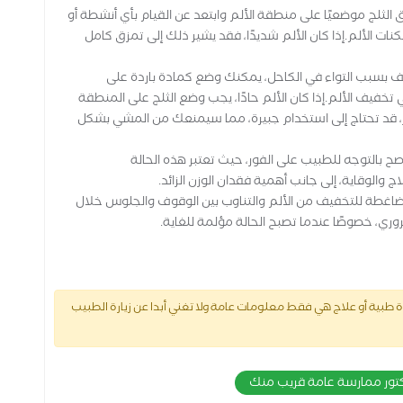
 الثلج موضعيًا على منطقة الألم وابتعد عن القيام بأي أنشطة أو
ات الألم.إذا كان الألم شديدًا، فقد يشير ذلك إلى تمزق كامل
فيف بسبب التواء في الكاحل، يمكنك وضع كمادة باردة على
فيف الألم.إذا كان الألم حادًا، يجب وضع الثلج على المنطقة
ور، قد تحتاج إلى استخدام جبيرة، مما سيمنعك من المشي بشكل
ح بالتوجه للطبيب على الفور، حيث تعتبر هذه الحالة
 والوقاية، إلى جانب أهمية فقدان الوزن الزائد.
رب الضاغطة للتخفيف من الألم والتناوب بين الوقوف والجلوس خلال
وري، خصوصًا عندما تصبح الحالة مؤلمة للغاية.
طبية أو علاج هي فقط معلومات عامة ولا تغني أبدا عن زيارة الطبيب
كتور ممارسة عامة قريب منك