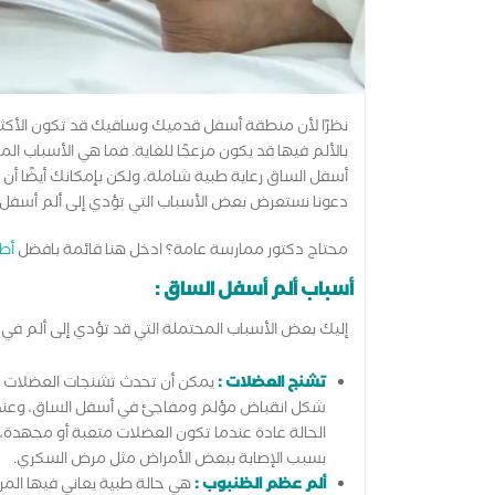
نظرًا لأن منطقة أسفل قدميك وساقيك قد تكون الأكثر
بالألم فيها قد يكون مزعجًا للغاية. فما هي الأسباب ا
أسفل الساق رعاية طبية شاملة، ولكن بإمكانك أيضًا أن 
دعونا نستعرض بعض الأسباب التي تؤدي إلى ألم أسفل 
محتاج دكتور ممارسة عامة؟ ادخل هنا قائمة بافضل
أط
أسباب ألم أسفل الساق :
إليك بعض الأسباب المحتملة التي قد تؤدي إلى ألم في 
تشنج العضلات :
يمكن أن تحدث تشنجات العضلات لل
شكل انقباض مؤلم ومفاجئ في أسفل الساق، وعندم
الحالة عادة عندما تكون العضلات متعبة أو مجهدة، أو
بسبب الإصابة ببعض الأمراض مثل مرض السكري.
ألم عظم الظنبوب :
هي حالة طبية يعاني فيها ال