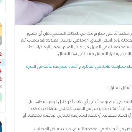
اذ
ظ
 استخدامًا على مدار يومك من هيكلك العظمي، فإن أي شعور
لمحتملة لألم أسفل الساق ؟ وما هي الوسائل لعلاجه قد يتطلب ألم
تساعد نفسك في المنزل من خلال القيام ببعض الإجراءات.لذا،
الساق وطرق التعامل معها فى هذا المقال .
باء ممارسة عامة في القاهرة
و
أطباء ممارسة عامة في الجيزة
الن
من
أسفل الساق :
ال
شخص أثناء نومه أو في أي وقت آخر خلال اليوم، وتظهر على
يوميا
ا تبدأ التشنجات يصبح من الصعب التخلص منها.تحدث هذه
 نتيجة للجفاف، أو نتيجة لممارسة التمارين الرياضية المكثفة، أو
مريض من ألم حاد في مقدمة الساق، حيث تتعرض العضلات