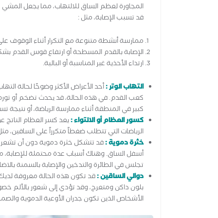
المجاورة لعظم الساق للالتهاب، مما يجعل المشي على
قد تسبب الإصابة، مثل :
ممارسة أنشطة متنوعة مع التكرار أثناء الوقوف عل
الإصابة بالقدم المسطحة أو ارتفاع قوس القدم بش
ارتداء الأحذية غير المناسبة أو البالية.
التهاب الوتر :
أحد الأعراض الأكثر وضوحًا لحالة التها
كعب القدم. في هذه الحالة، قد يحدث تضخم أو تورم
كبير في المنطقة أثناء ممارسة الرياضة، أو نتيجة تس
كسور العظام أو الالتواء :
يعد كسر العظام الناتج عن
الرياضات التي تتطلب ضغطاً متكرراً على الساقين، مثل
خثرة دموية :
قد تتشكل خثرة دموية دون أن تشعر ب
أسفل الساق. وهناك أسباب عدة محتملة للإصابة، مثل 
تجلس في الطائرة والتدخين والإصابة بالسمنة بالاضاف
دوالي الساقين :
قد تكون هذه الحالة معروفة لديك،
بلون داكن ومتعرج، وقد تؤدي إلى شعور بالألم خصوص
الأشخاص الذين تكون جدران الأوعية الدموية والصم