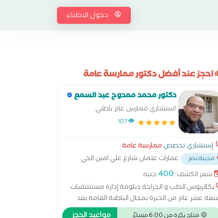
دخول الاطباء
احجز عند أفضل دكتور ممارسة عامة
دكتور محمد ممدوح عبد السمع
استشاري ممارس عام باطني
107
إستشاري تخصص
ممارسة عامة
عمارات عثمان شارع علي امين الحي
مدينة نصر
بع
...
400
سعر الكشف:
جنيه
بكالريوس الطب و الجراحة دبلومة إدارة مستشفيات
عة عشر عام من الخبرة بمجال الباطنة العامة بعد
تخرج ممارس عام باطني للبالغين متاحة الزيارات المنزلية
مواعيد الحجز
متاح بكرة من 6:00 مساءً