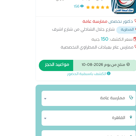
156
دكتور تخصص
ممارسة عامة
شارع جلال الشاذلي من شارع اشرف
المطرية
 خلف حي المطريه
...
150
سعر الكشف:
جنيه
ممارس عام بعيادات المطراوي التخصصية
مواعيد الحجز
متاح من يوم 2026-08-10
الكشف باسبقية الحضور
ممارسة عامة
القاهرة