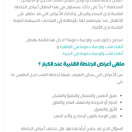
أعراض جلطة القلب وأعراض أمراض القلب الأخرى أو الأمراض
المختلفة ؟ رداً على ذلك، سنتناول في هذا المقال أعراض الجلطة
القلبية لدى النساء والرجال، وكذلك الأعراض التي قد تظهر على
الأطفال عند تعرضهم لها، بالإضافة إلى العلامات التنبيهية للنوبة
القلبية لدى الأفراد.
محتاج دكتور قلب واوعية دموية؟ ادخل هنا قائمة بافضل
أطباء قلب واوعية دموية في القاهرة
و
أطباء قلب واوعية دموية في الجيزة
ماهى أعراض الجلطة القلبية عند الكبار ؟
من الأعراض التي يمكن التعرف عليها لجلطة القلب لدى البالغين ما
يلي :
ضيق النفس والسعال والتقيؤ والغثيان.
الدوار أو الدوخة والضعف العام والقلق.
الأرق والتعرق.
تلون الوجه باللون الرمادي وألم الصدر.
السؤال الذي قد يطرح أيضًا هنا هو: هل تختلف أعراض الجلطة