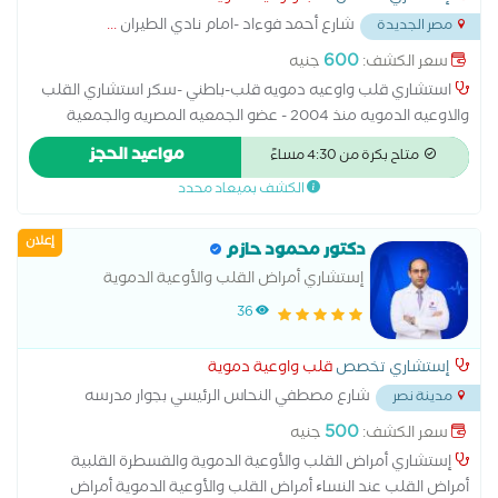
شارع أحمد فوءاد -امام نادي الطيران
...
مصر الجديدة
600
سعر الكشف:
جنيه
استشاري قلب واوعيه دمويه قلب-باطني -سكر استشاري القلب
والاوعيه الدمويه منذ 2004 - عضو الجمعيه المصريه والجمعية
الاوربيه للقلب زماله القلب والصدر من كيلافلاند كلينك - امريكا -
مواعيد الحجز
متاح بكرة من 4:30 مساءً
اوهايو استشاري قلب واوعيه دمويه -باطني-سكر
الكشف بميعاد محدد
إعلان
دكتور محمود حازم
إستشاري أمراض القلب والأوعية الدموية
والقسطرة القلبية
36
إستشاري تخصص
قلب واوعية دموية
شارع مصطفي النحاس الرئيسي بجوار مدرسه
مدينة نصر
المنهل
...
500
سعر الكشف:
جنيه
إستشاري أمراض القلب والأوعية الدموية والقسطرة القلبية
أمراض القلب عند النساﺀ أمراض القلب والأوعية الدموية أمراض