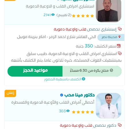
الدهون والكوليسترول فى الدم علاج قصور الشريان التاجى علاج
استشاري امراض القلب و الاوعية الدموية
هبوط عضلة القلب متابعة النشاط الروماتيزمي والحمى الروماتيزمية
(2 تقييم)
2741
متابعة ما بعد التوسيع وتركيب الدعمات لشرايين القلب مرض
الشريان التاجي
إستشاري تخصص
قلب واوعية دموية
الحي العاشر شارع احمد الزمر - امام بنزينة موبيل
مدينة نصر
...
350
سعر الكشف:
جنيه
استشاري امراض القلب و الاوعية الدموية، طبيب سابق
بميتشفيات القوات المسلحه، خبره ثلاثون عاما، يتم الكشف بأشعه
الموجات فوق الصوتيه (الايكو ) ، و كذالك رسام القلب الكهربائى
مواعيد الحجز
متاح بكرة من 6:30 مساءً
،،،،،،،،،،،،،،،،،،،،،،،،،،،،،،،،،
الكشف باسبقية الحضور
إعلان
دكتور مينا محب
أخصائي أمراض القلب والأوعية الدموية والقسطرة
303
دكتور تخصص
قلب واوعية دموية