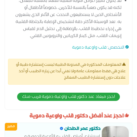
قد يكون تمييز أعراض النوبة القلبية سهلاً بالنسبة للبعض،
لكنه قد يكون صعباً بالنسبة للآخرين، خصوصاً الأطفال أو
الأشخاص الذين لا يستطيعون التحدث عن الألم الذي يشعرون
به. تعد الوسيلة الأكثر دقة لتشخيص الإصابة بالجلطة القلبية
هي إجراء تخطيط القلب، بالإضافة إلى تحليل الدم لقياس
إنزيمات القلب، مثل كيناز الكرياتين والتروبونين القلبي.
التخصص
:
قلب واوعية دموية
المعلومات المذكورة في المدونة الطبية ليست إستشارة طبية أو
علاج هي فقط معلومات عامة ولا تغني أبدا عن زيارة الطبيب أو أخذ
علاجات دون إستشارة الطبيب المعالج
احجز ميعاد عند دكتور قلب واوعية دموية قريب منك
احجز عند أفضل دكتور قلب واوعية دموية
مميز
دكتور عمر الطحان