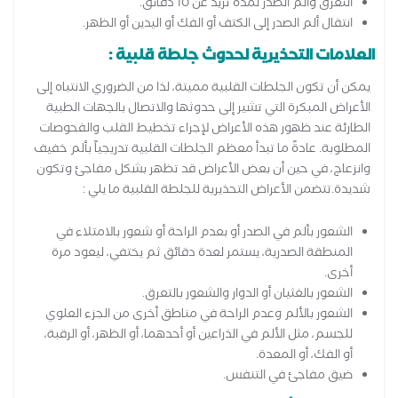
التعرق وألم الصدر لمدة تزيد عن 10 دقائق.
انتقال ألم الصدر إلى الكتف أو الفك أو اليدين أو الظهر.
العلامات التحذيرية لحدوث جلطة قلبية :
يمكن أن تكون الجلطات القلبية مميتة، لذا من الضروري الانتباه إلى
الأعراض المبكرة التي تشير إلى حدوثها والاتصال بالجهات الطبية
الطارئة عند ظهور هذه الأعراض لإجراء تخطيط القلب والفحوصات
المطلوبة. عادةً ما تبدأ معظم الجلطات القلبية تدريجياً بألم خفيف
وانزعاج، في حين أن بعض الأعراض قد تظهر بشكل مفاجئ وتكون
شديدة.تتضمن الأعراض التحذيرية للجلطة القلبية ما يلي :
الشعور بألم في الصدر أو بعدم الراحة أو شعور بالامتلاء في
المنطقة الصدرية، يستمر لعدة دقائق ثم يختفي، ليعود مرة
أخرى.
الشعور بالغثيان أو الدوار والشعور بالتعرق.
الشعور بالألم وعدم الراحة في مناطق أخرى من الجزء العلوي
للجسم، مثل الألم في الذراعين أو أحدهما، أو الظهر، أو الرقبة،
أو الفك، أو المعدة.
ضيق مفاجئ في التنفس.