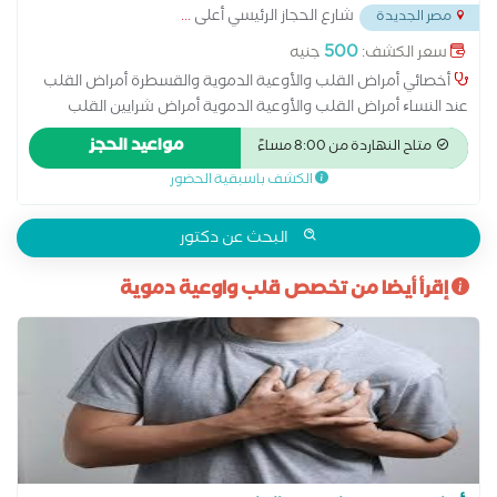
شارع الحجاز الرئيسي أعلى
...
مصر الجديدة
500
سعر الكشف:
جنيه
أخصائي أمراض القلب والأوعية الدموية والقسطرة أمراض القلب
عند النساﺀ أمراض القلب والأوعية الدموية أمراض شرايين القلب
والذبحة الصدرية وارتقاع ضغط الدم أمراض صمام القلب اتساع عضلة
مواعيد الحجز
متاح النهاردة من 8:00 مساءً
القلب اضطرابات نبض القلب اعتلال عضلة القلب الاكتشاف المبكر
الكشف باسبقية الحضور
لامراض القلب والشرايين التهاب بطانة القلب القسطرة التشخيصية
والعلاجية حالات المعقدة لامراض القلب رسم القلب الطبيعي رسم
القلب بالمجهود علاج ارتفاع نسبة الدهون والكوليسترول فى الدم
البحث عن دكتور
علاج قصور الشريان التاجى علاج هبوط عضلة القلب متابعة النشاط
إقرأ أيضا من تخصص قلب واوعية دموية
الروماتيزمي والحمى الروماتيزمية متابعة ما بعد التوسيع وتركيب
الدعمات لشرايين القلب مرض الشريان التاجي