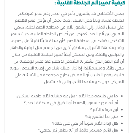
كيفية تمييز ألم الجلطة القلبية :
بعض الأشخاص قد يشعرون بألم في الصدر رغم عدم تعرضهم
لجلطة قلبية، وبالأخص النساء، حيث يمكن أن يؤدي عسر الهضم،
على سبيل المثال، إلى الشعور بألم في منطقة الصدر.لذلك، ينبغي
التفريق بين ألم الصدر كعرض من أعراض الجلطة القلبية، حيث يشعر
الشخص بضغط في منطقة الصدر كأن هناك شيئًا ثقيلاً على صدره،
وقد يمتد هذا الألم إلى مناطق أخرى من الجسم مثل الرقبة والظهر
والذراعين والفك. ومن الممكن أيضاً تمييز الجلطة القلبية من خلال
أن ألم الصدر الذي يشعر به الشخص لا يتغير عند تغيير الوضعية، بل
يبقى دائمًا ومستمرًا.لذا، إذا كان هناك شك في إصابة الشخص بنوبة
قلبية، يقوم الطبيب أو الممرض بطرح مجموعة من الأسئلة على
المريض حول طبيعة هذا الألم، والتي قد تشمل :
ما هي طبيعة هذا الألم؟ هل هو مشابه لألم طعنة السكين،
أم أنه مجرد شعور بالضغط أو الضيق في منطقة الصدر؟
أين موقع الألم؟
متى بدأ الشعور به؟
هل ازداد الألم سوءاً أم بقي على حاله؟
هل الألم مستمر دائماً، أم أنه يظهر ثم يختفي؟