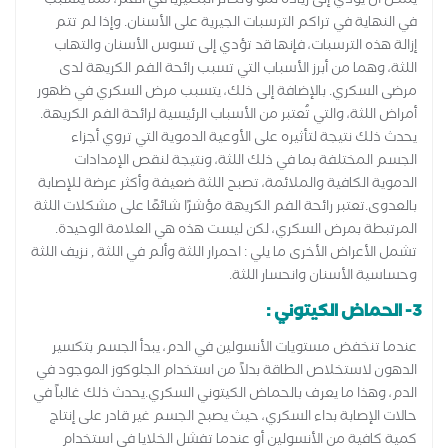
يمكن أن يؤدي إلى زيادة نمو وتكاثر البكتيريا في الفم، مما يتسبب
في النهاية في تراكم الترسبات الجيرية على الأسنان. وإذا لم تتم
إزالة هذه الترسبات، فإنها قد تؤدي إلى تسوس الأسنان والتهاب
اللثة، وهما من أبرز الأسباب التي تسبب رائحة الفم الكريهة لدى
مرضى السكري. بالإضافة إلى ذلك، يتسبب مرض السكري في ظهور
أمراض اللثة، والتي تُعتبر من الأسباب الرئيسية لرائحة الفم الكريهة.
يحدث ذلك نتيجة لتأثيره على الأوعية الدموية التي تروي أجزاء
الجسم المختلفة بما في ذلك اللثة، ونتيجة لنقص الإمدادات
الدموية الكافية والملائمة، تصبح اللثة ضعيفة وأكثر عرضة للإصابة
بالعدوى.تعتبر رائحة الفم الكريهة مؤشرًا شائعًا على مشكلات اللثة
المرتبطة بمرض السكري، لكن ليست هذه هي العلامة الوحيدة.
تشمل الأعراض الأخرى ما يلي : احمرار اللثة وألم في اللثة , نزيف اللثة
وحساسية الأسنان وانحسار اللثة.
3- الحماض الكيتوني :
عندما تنخفض مستويات الأنسولين في الدم، يبدأ الجسم بتكسير
الدهون لاستخلاص الطاقة بدلاً من استخدام الجلوكوز الموجود في
الدم، وهذا ما يعرف بالحماض الكيتوني السكري.يحدث ذلك غالباً في
حالات الإصابة بداء السكري، حيث يصبح الجسم غير قادر على إنتاج
كمية كافية من الأنسولين أو عندما تفشل الخلايا في استخدام