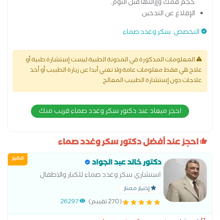
حجم فمك وإزالتها قبل النوم.
الإقلاع عن التدخين.
التخصص
:
سكر وغدد صماء
المعلومات المذكورة في المدونة الطبية ليست إستشارة طبية أو
علاج هي فقط معلومات عامة ولا تغني أبدا عن زيارة الطبيب أو أخذ
علاجات دون إستشارة الطبيب المعالج
احجز ميعاد عند دكتور سكر وغدد صماء قريب منك
احجز عند أفضل دكتور سكر وغدد صماء
مميز
دكتور خالد عبد الجواد
استشاري سكر وغدد صماء للكبار والاطفال
إختيار ممتاز
(270 تقييم)
26297