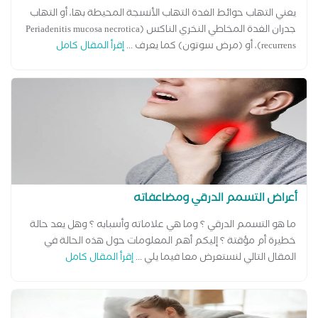
يعني التهاب حوائط الغدة التهاب الأنسجة المحيطة بها، أو التهاب
جدران الغدة المخاطي النخري الناكس (Periadenitis mucosa necrotica
recurrens)، أو (مرض سوتون) كما يعرف ...
إقرأ المقال كامل
أعراض التسمم الدرقي ومضاعفاته
ما هو التسمم الدرقي ؟ وما هي علاماته وأسبابه ؟ وهل يعد حالة
خطيرة أم مؤقتة ؟ إليكم أهم المعلومات حول هذه الحالة في
المقال التالي لنستعرض معا فيما يلي ...
إقرأ المقال كامل