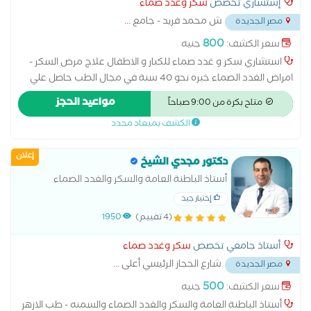
إستشاري تخصص
سكر وغدد صماء
ش محمد فريد - جامع
...
مصر الجديدة
800
سعر الكشف:
جنيه
استشاري سكر و غدد صماء للكبار و الاطفال علاج مرض السكر -
امراض الغدد الصماء خبره نحو 40 سنة في مجال الطب حاصل علي
بكالوريوس الطب من جامعة عين شمس و الدكتوراه من جامعة
مواعيد الحجز
متاح بكرة من 9:00 صباحاً
رونيه ديكارت في فرنسا .
الكشف بميعاد محدد
إعلان
دكتور مجدي الشيخ
أستاذ الباطنة العامة والسكر والغدد الصماء
والسمنه - طب الازهر
إختيار جيد
(4 تقييم)
1950
أستاذ جامعي تخصص
سكر وغدد صماء
شارع الحجاز الرئيسي أعلى
...
مصر الجديدة
500
سعر الكشف:
جنيه
أستاذ الباطنة العامة والسكر والغدد الصماء والسمنه - طب الازهر