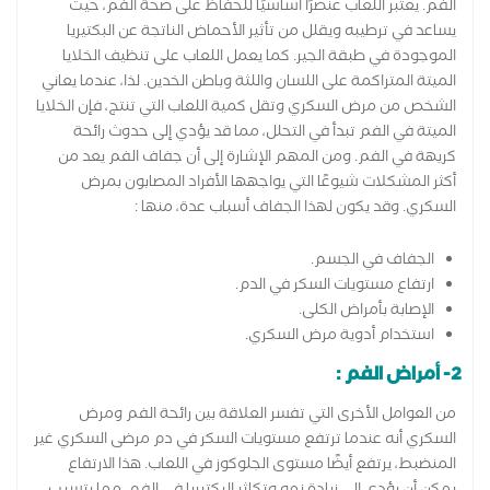
الفم. يعتبر اللعاب عنصرًا أساسيًا للحفاظ على صحة الفم، حيث
يساعد في ترطيبه ويقلل من تأثير الأحماض الناتجة عن البكتيريا
الموجودة في طبقة الجير. كما يعمل اللعاب على تنظيف الخلايا
الميتة المتراكمة على اللسان واللثة وباطن الخدين. لذا، عندما يعاني
الشخص من مرض السكري وتقل كمية اللعاب التي تنتج، فإن الخلايا
الميتة في الفم تبدأ في التحلل، مما قد يؤدي إلى حدوث رائحة
كريهة في الفم. ومن المهم الإشارة إلى أن جفاف الفم يعد من
أكثر المشكلات شيوعًا التي يواجهها الأفراد المصابون بمرض
السكري. وقد يكون لهذا الجفاف أسباب عدة، منها :
الجفاف في الجسم.
ارتفاع مستويات السكر في الدم.
الإصابة بأمراض الكلى.
استخدام أدوية مرض السكري.
2- أمراض الفم :
من العوامل الأخرى التي تفسر العلاقة بين رائحة الفم ومرض
السكري أنه عندما ترتفع مستويات السكر في دم مرضى السكري غير
المنضبط، يرتفع أيضًا مستوى الجلوكوز في اللعاب. هذا الارتفاع