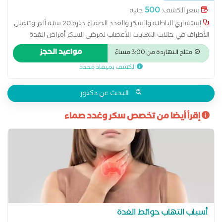
500
سعر الكشف:
جنيه
إستشاري الباطنة والسكر والغدد الصماء خبرة 20 سنة ألم وتنميل
الأطراف في حالات التهابات الأعصاب لمرضى السكر أمراض الغدة
الكظرية أمراض الغدد الصماء اضطرابات الغدة النخامية اضطرابات
مواعيد الحجز
متاح النهاردة من 3:00 مساءً
الهرمونات الجنسية الغدة الدرقية والجار درقية الفشل الكلوي نتيجة
الكشف بميعاد محدد
مرض السكر تشخيص سكر الحمل ضبط ضغط الدم والسكر لمرضى
الكبد و الكلى علاج اضطرابات الهرمونات عند البلوغ علاج السكر النوع
الأول علاج السكر النوع الثاني علاج الضعف الجنسى الناتج عن مرض
البحث عن دكتور
السكر علاج سكر الحمل علاج قصر القامة وتأخر البلوغ علاج مرض
إقرأ أيضا من تخصص سكر وغدد صماء
السكر متابعة سكر الحمل متابعة سكر بالغين نوع أول وثاني
ومضاعفاته مشكلات الكلى عند مرضى السكر مضاعفات مرض السكر
نقص هرمون النمو
أسباب التهاب حوائط الغدة