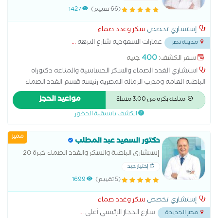
المصريه ورئيسه قسم الغدد الصماء والسكر
(66 تقييم)
1427
مستشفى المطريه التعليمي
إستشاري تخصص
سكر وغدد صماء
عمارات السعوديه شارع النزهه
...
مدينة نصر
400
سعر الكشف:
جنيه
استشاري الغدد الصماء والسكر الحساسية والمناعه دكتوراه
الباطنه العامه ومدرب الزماله المصريه رئيسه قسم الغدد الصماء
والسكر مستشفى المطربة التعليمي
مواعيد الحجز
متاحة بكرة من 3:00 مساءً
الكشف باسبقية الحضور
مميز
دكتور السعيد عبد المطلب
إستشاري الباطنة والسكر والغدد الصماء خبرة 20
سنة
إختيار جيد
(5 تقييم)
1699
إستشاري تخصص
سكر وغدد صماء
شارع الحجاز الرئيسي أعلى
...
مصر الجديدة