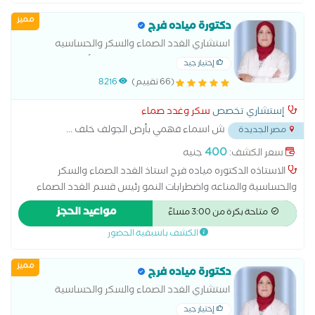
عند البلوغ علاج السكر النوع الأول علاج السكر النوع الثاني علاج
مميز
الضعف الجنسى الناتج عن مرض السكر علاج سكر الحمل علاج قصر
دكتورة مياده فرج
القامة وتأخر البلوغ علاج مرض السكر متابعة سكر الحمل مضاعفات
استشاري الغدد الصماء والسكر والحساسيه
مرض السكر
والمناعه والباطنه العامه جامعة الأزهر دكتوراه
إختيار جيد
الأمراض الباطنيه رئيسه قسم الغدد الصماء
(66 تقييم)
8216
مستشفى المطربة التعليمي
إستشاري تخصص
سكر وغدد صماء
ش اسماء فهمي بأرض الجولف خلف
...
مصر الجديدة
400
سعر الكشف:
جنيه
الاستاذه الدكتوره مياده فرج استاذ الغدد الصماء والسكر
والحساسية والمناعه واضطرابات النمو رئيس قسم الغدد الصماء
والسكر والباطنه مستشفى المطربة التعليمي استاذة جامعه الازهر
مواعيد الحجز
متاحة بكرة من 3:00 مساءً
دكتوراه الأمراض الباطنيه استاذه تأخر نمو الأطفال والأمراض المناعيه
الكشف باسبقية الحضور
والحساسيه
مميز
دكتورة مياده فرج
استشاري الغدد الصماء والسكر والحساسية
والمناعه دكتوراه الباطنه العامه ومدرب الزماله
إختيار جيد