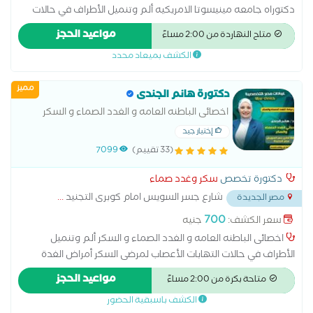
دكتوراه جامعه مينيسوتا الامريكيه ألم وتنميل الأطراف في حالات
التهابات الأعصاب لمرضى السكر أمراض الغدة الكظرية أمراض الغدد
مواعيد الحجز
متاح النهاردة من 2:00 مساءً
الصماء اضطرابات الغدة النخامية اضطرابات الهرمونات الجنسية الغدة
الكشف بميعاد محدد
الدرقية والجار درقية الفشل الكلوي نتيجة مرض السكر تشخيص سكر
الحمل ضبط ضغط الدم والسكر لمرضى الكبد و الكلى علاج اضطرابات
مميز
الهرمونات عند البلوغ علاج السكر النوع الأول علاج السكر النوع الثاني
دكتورة هانم الجندى
علاج الضعف الجنسى الناتج عن مرض السكر علاج سكر الحمل علاج
اخصائى الباطنه العامه و الغدد الصماء و السكر
قصر القامة وتأخر البلوغ علاج مرض السكر متابعة سكر الحمل متابعة
إختيار جيد
سكر بالغين نوع أول وثاني ومضاعفاته مشكلات الكلى عند مرضى
(33 تقييم)
7099
السكر مضاعفات مرض السكر نقص هرمون النمو إضافة خدمات أخرى
دكتورة تخصص
سكر وغدد صماء
شارع جسر السويس امام كوبرى التجنيد
...
مصر الجديدة
700
سعر الكشف:
جنيه
اخصائى الباطنه العامه و الغدد الصماء و السكر ألم وتنميل
الأطراف في حالات التهابات الأعصاب لمرضى السكر أمراض الغدة
الكظرية أمراض الغدد الصماء اضطرابات الغدة النخامية الغدة الدرقية
مواعيد الحجز
متاحة بكرة من 2:00 مساءً
والجار درقية الفشل الكلوي نتيجة مرض السكر تشخيص سكر الحمل
الكشف باسبقية الحضور
ضبط الدم والسكر لمرضى الكبد و الكلى علاج اضطرابات الهرمونات