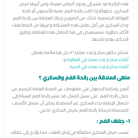
هذه الرائحة قد تشير إلى وجود أمراض معينة، ومن أبرزها مرض
السكري، خصوصًا إذا كانت رائحة الفم تشبه الأسيتون أو رائحه
الفواكه الحمضية. لذلك، من الضروري إدراك العلاقة بين رائحة الفم
وداء السكري من أجل تقليل هذه المشكلة وغيرها من المضاعفات
الأكثر خطورة. سنستعرض في هذا المقال هذه العلاقة، وطرق
التحكم بها وعلاجها.
محتاج دكتور سكر وغدد صماء؟ ادخل هنا قائمة بافضل
أطباء سكر وغدد صماء في القاهرة
و
أطباء سكر وغدد صماء في الجيزة
ماهى العلاقة بين رائحة الفم والسكري ؟
أصبح بإمكاننا الحصول على معلومات عن الصحة العامة للجسم من
خلال رائحة الفم. على سبيل المثال، قد تشير رائحة الفم السيئة إلى
احتمال الإصابة بداء السكري غير المنضبط.يمكن أن تشمل الأسباب
المحتملة لارتباط رائحة الفم بمرض السكري ما يلي :
1- جفاف الفم :
يسبب مرض السكري انخفاضًا في إنتاج اللعاب، مما يؤدي إلى جفاف