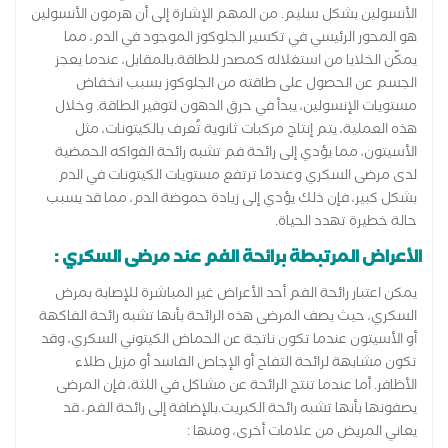
الأنسولين بشكل سليم. من المهم الإشارة إلى أن هرمون الأنسولين
هو المحور الرئيسي في تكسير الجلوكوز الموجود في الدم، مما
يمكّن الخلايا من استغلاله كمصدر للطاقة.بالمقابل، عندما يعجز
الجسم عن الحصول على طاقته من الجلوكوز بسبب انخفاض
مستويات الإنسولين، يبدأ في حرق الدهون لتوفير الطاقة. وخلال
هذه العملية، يتم إنتاج مركبات ثانوية تُعرف بالكيتونات، مثل
الأسيتون، مما يؤدي إلى رائحة فم تشبه رائحة الفواكه الحمضية
لدى مرضى السكري وعندما ترتفع مستويات الكيتونات في الدم
بشكل كبير، فإن ذلك يؤدي إلى زيادة حموضة الدم، مما قد يسبب
حالة خطيرة تهدد الحياة.
الأعراض المرتبطة برائحة الفم عند مرضى السكري :
يمكن اعتبار رائحة الفم أحد الأعراض غير المباشرة للإصابة بمرض
السكري، حيث يصف المرضى هذه الرائحة بأنها تشبه رائحة الفاكهة
أو الأسيتون عندما تكون ناتجة عن الحماض الكيتوني السكري، وقد
تكون مشابهة لرائحة التفاح أو الإجاص الفاسد أو مزيل طلاء
الأظافر. أما عندما تنتج الرائحة عن مشاكل في اللثة، فإن المرضى
يصفونها بأنها تشبه رائحة الكبريت.بالإضافة إلى رائحة الفم، قد
يعاني المريض من علامات أخرى، ومنها :